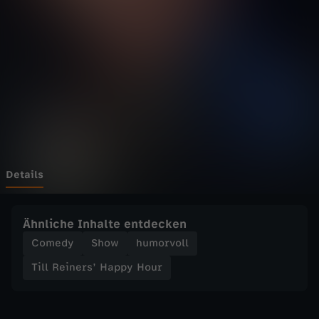
n
e
r
s
’
H
Details
a
Ähnliche Inhalte entdecken
p
Comedy
Show
humorvoll
Till Reiners’ Happy Hour
p
y