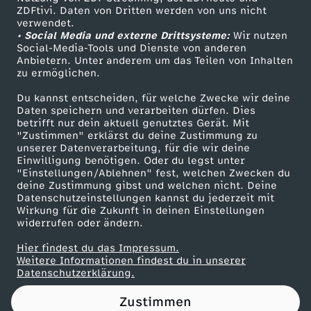
ZDFtivi. Daten von Dritten werden von uns nicht
h
Das ZDF
verwendet.
• Social Media und externe Drittsysteme:
Wir nutzen
ZDF Unternehmen
-
Social-Media-Tools und Dienste von anderen
Anbietern. Unter anderem um das Teilen von Inhalten
Karriere
zu ermöglichen.
T
Presseportal
Du kannst entscheiden, für welche Zwecke wir deine
ZDF goes Schule
Daten speichern und verarbeiten dürfen. Dies
V
betrifft nur dein aktuell genutztes Gerät. Mit
Werbefernsehen
"Zustimmen" erklärst du deine Zustimmung zu
,
unserer Datenverarbeitung, für die wir deine
Mainzelmännchen
Einwilligung benötigen. Oder du legst unter
"Einstellungen/Ablehnen" fest, welchen Zwecken du
K
deine Zustimmung gibst und welchen nicht. Deine
Datenschutzeinstellungen kannst du jederzeit mit
Wirkung für die Zukunft in deinen Einstellungen
l
widerrufen oder ändern.
i
Hier findest du das Impressum.
Partner
Weitere Informationen findest du in unserer
Datenschutzerklärung.
m
Zustimmen