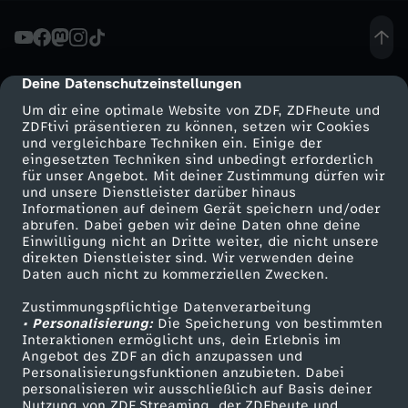
H
o
Deine Datenschutzeinstellungen
cmp-dialog-description
Um dir eine optimale Website von ZDF, ZDFheute und
u
ZDFtivi präsentieren zu können, setzen wir Cookies
und vergleichbare Techniken ein. Einige der
eingesetzten Techniken sind unbedingt erforderlich
r
für unser Angebot. Mit deiner Zustimmung dürfen wir
Mehr ZDF
Service
und unsere Dienstleister darüber hinaus
-
Informationen auf deinem Gerät speichern und/oder
ZDF-Apps
ZDFmitreden
abrufen. Dabei geben wir deine Daten ohne deine
Einwilligung nicht an Dritte weiter, die nicht unsere
T
Smart TV
Kontakt zum ZDF
direkten Dienstleister sind. Wir verwenden deine
Daten auch nicht zu kommerziellen Zwecken.
ZDFtext
Tickets
r
Zustimmungspflichtige Datenverarbeitung
Livestreams
Zuschauerservice
• Personalisierung:
Die Speicherung von bestimmten
a
Sendungen A-Z
Hilfe
Interaktionen ermöglicht uns, dein Erlebnis im
Angebot des ZDF an dich anzupassen und
TV-Programm
Personalisierungsfunktionen anzubieten. Dabei
s
personalisieren wir ausschließlich auf Basis deiner
Nutzung von ZDF Streaming, der ZDFheute und