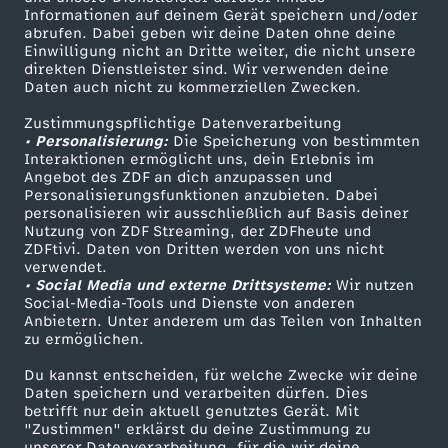
Informationen auf deinem Gerät speichern und/oder
ZDF-Apps
ZDFmitreden
abrufen. Dabei geben wir deine Daten ohne deine
Einwilligung nicht an Dritte weiter, die nicht unsere
Smart TV
Kontakt zum ZDF
direkten Dienstleister sind. Wir verwenden deine
Daten auch nicht zu kommerziellen Zwecken.
ZDFtext
Tickets
Zustimmungspflichtige Datenverarbeitung
Livestreams
Zuschauerservice
• Personalisierung:
Die Speicherung von bestimmten
Sendungen A-Z
Hilfe
Interaktionen ermöglicht uns, dein Erlebnis im
Angebot des ZDF an dich anzupassen und
TV-Programm
Personalisierungsfunktionen anzubieten. Dabei
personalisieren wir ausschließlich auf Basis deiner
Nutzung von ZDF Streaming, der ZDFheute und
ZDFtivi. Daten von Dritten werden von uns nicht
Das ZDF
verwendet.
• Social Media und externe Drittsysteme:
Wir nutzen
ZDF Unternehmen
Social-Media-Tools und Dienste von anderen
Anbietern. Unter anderem um das Teilen von Inhalten
Karriere
zu ermöglichen.
Presseportal
Du kannst entscheiden, für welche Zwecke wir deine
ZDF goes Schule
Daten speichern und verarbeiten dürfen. Dies
betrifft nur dein aktuell genutztes Gerät. Mit
Werbefernsehen
"Zustimmen" erklärst du deine Zustimmung zu
unserer Datenverarbeitung, für die wir deine