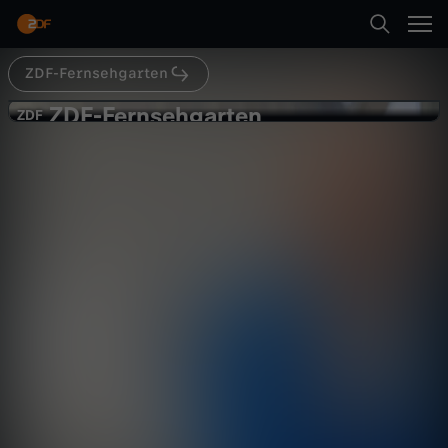
Abspielen
ZDF-Fernsehgarten
Zurück
ZDF-Fernsehgarten
Z
ZDF
ZDF
Schlagerparty
D
Unterhaltung
Show
vergnüglich
F
Abspielen
-
F
Mehr
e
r