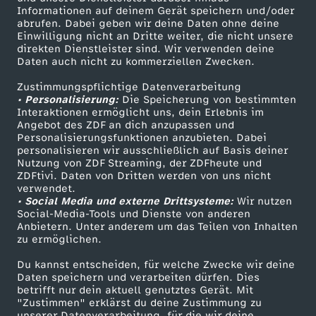
Informationen auf deinem Gerät speichern und/oder
ZDF-Apps
ZDFmitreden
abrufen. Dabei geben wir deine Daten ohne deine
Einwilligung nicht an Dritte weiter, die nicht unsere
Smart TV
Kontakt zum ZDF
direkten Dienstleister sind. Wir verwenden deine
Daten auch nicht zu kommerziellen Zwecken.
ZDFtext
Tickets
Zustimmungspflichtige Datenverarbeitung
Livestreams
Zuschauerservice
• Personalisierung:
Die Speicherung von bestimmten
Sendungen A-Z
Hilfe
Interaktionen ermöglicht uns, dein Erlebnis im
Angebot des ZDF an dich anzupassen und
TV-Programm
Personalisierungsfunktionen anzubieten. Dabei
personalisieren wir ausschließlich auf Basis deiner
Nutzung von ZDF Streaming, der ZDFheute und
ZDFtivi. Daten von Dritten werden von uns nicht
Das ZDF
verwendet.
• Social Media und externe Drittsysteme:
Wir nutzen
ZDF Unternehmen
Social-Media-Tools und Dienste von anderen
Anbietern. Unter anderem um das Teilen von Inhalten
Karriere
zu ermöglichen.
Presseportal
Du kannst entscheiden, für welche Zwecke wir deine
ZDF goes Schule
Daten speichern und verarbeiten dürfen. Dies
betrifft nur dein aktuell genutztes Gerät. Mit
Werbefernsehen
"Zustimmen" erklärst du deine Zustimmung zu
unserer Datenverarbeitung, für die wir deine