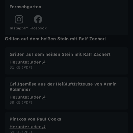
Fernsehgarten
-
D
Instagram
Facebook
Grillen auf dem heißen Stein mit Ralf Zacherl
i
s
Grillen auf dem heißen Stein mit Ralf Zacherl
Herunterladen
c
81 KB (PDF)
o
Grillgemüse aus der Heißluftfritteuse von Armin
Roßmeier
f
Herunterladen
89 KB (PDF)
o
Pintxos von Paul Cooks
x
Herunterladen
69 KB (PDF)