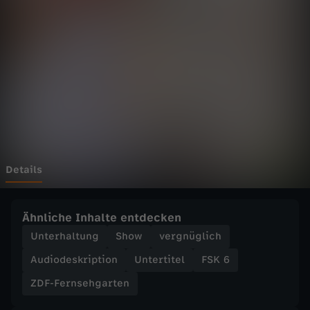
n
s
e
h
g
a
Details
r
Ähnliche Inhalte entdecken
t
Unterhaltung
Show
vergnüglich
Audiodeskription
Untertitel
FSK 6
e
ZDF-Fernsehgarten
n