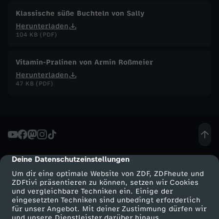
Klassische süße Buchteln von Sally
Herunterladen
104 KB (PDF)
Vitamin-Pralinen von Armin Roßmeier
Herunterladen
47 KB (PDF)
Deine Datenschutzeinstellungen
cmp-dialog-description
Um dir eine optimale Website von ZDF, ZDFheute und
ZDFtivi präsentieren zu können, setzen wir Cookies
und vergleichbare Techniken ein. Einige der
eingesetzten Techniken sind unbedingt erforderlich
für unser Angebot. Mit deiner Zustimmung dürfen wir
Mehr ZDF
Service
und unsere Dienstleister darüber hinaus