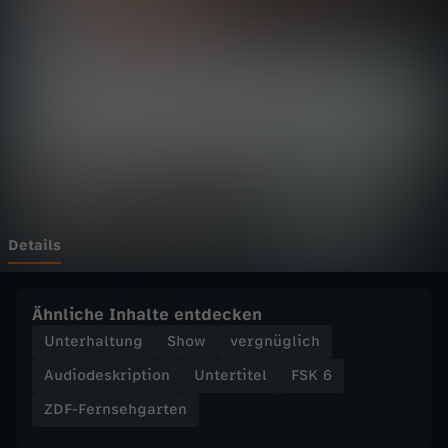
n
s
e
h
g
a
Details
r
Ähnliche Inhalte entdecken
t
Unterhaltung
Show
vergnüglich
Audiodeskription
Untertitel
FSK 6
e
ZDF-Fernsehgarten
n