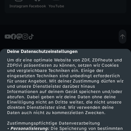
Instagram
Facebook
YouTube
L
a
t
Deine Datenschutzeinstellungen
cmp-dialog-description
e
Um dir eine optimale Website von ZDF, ZDFheute und
ZDFtivi präsentieren zu können, setzen wir Cookies
-
und vergleichbare Techniken ein. Einige der
eingesetzten Techniken sind unbedingt erforderlich
N
für unser Angebot. Mit deiner Zustimmung dürfen wir
Mehr ZDF
Service
und unsere Dienstleister darüber hinaus
Informationen auf deinem Gerät speichern und/oder
i
ZDF-Apps
ZDFmitreden
abrufen. Dabei geben wir deine Daten ohne deine
Einwilligung nicht an Dritte weiter, die nicht unsere
Smart TV
Kontakt zum ZDF
direkten Dienstleister sind. Wir verwenden deine
g
Daten auch nicht zu kommerziellen Zwecken.
ZDFtext
Tickets
h
Zustimmungspflichtige Datenverarbeitung
Livestreams
Zuschauerservice
• Personalisierung:
Die Speicherung von bestimmten