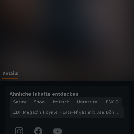
z
i
n
R
o
y
Details
a
Ähnliche Inhalte entdecken
l
Satire
Show
kritisch
Untertitel
FSK 6
ZDF Magazin Royale - Late-Night mit Jan Böhmermann
e
-