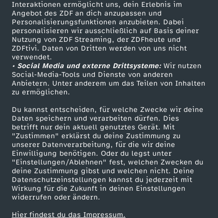
Sendungen A-Z
Hilfe
Interaktionen ermöglicht uns, dein Erlebnis im
t
Angebot des ZDF an dich anzupassen und
TV-Programm
Personalisierungsfunktionen anzubieten. Dabei
personalisieren wir ausschließlich auf Basis deiner
m
Nutzung von ZDF Streaming, der ZDFheute und
ZDFtivi. Daten von Dritten werden von uns nicht
Das ZDF
i
verwendet.
• Social Media und externe Drittsysteme:
Wir nutzen
ZDF Unternehmen
Social-Media-Tools und Dienste von anderen
t
Anbietern. Unter anderem um das Teilen von Inhalten
Karriere
zu ermöglichen.
Presseportal
J
Du kannst entscheiden, für welche Zwecke wir deine
ZDF goes Schule
Daten speichern und verarbeiten dürfen. Dies
a
betrifft nur dein aktuell genutztes Gerät. Mit
Werbefernsehen
"Zustimmen" erklärst du deine Zustimmung zu
unserer Datenverarbeitung, für die wir deine
Mainzelmännchen
n
Einwilligung benötigen. Oder du legst unter
"Einstellungen/Ablehnen" fest, welchen Zwecken du
deine Zustimmung gibst und welchen nicht. Deine
B
Datenschutzeinstellungen kannst du jederzeit mit
Wirkung für die Zukunft in deinen Einstellungen
ö
widerrufen oder ändern.
Hier findest du das Impressum.