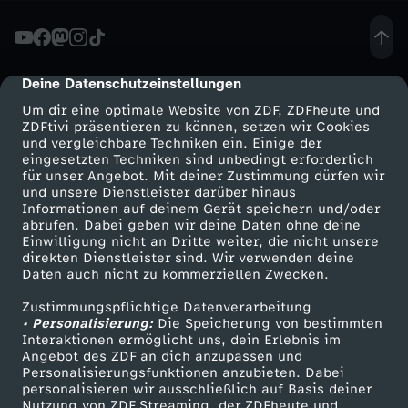
A
g
Deine Datenschutzeinstellungen
cmp-dialog-description
Um dir eine optimale Website von ZDF, ZDFheute und
r
ZDFtivi präsentieren zu können, setzen wir Cookies
und vergleichbare Techniken ein. Einige der
eingesetzten Techniken sind unbedingt erforderlich
e
für unser Angebot. Mit deiner Zustimmung dürfen wir
Mehr ZDF
Service
und unsere Dienstleister darüber hinaus
e
Informationen auf deinem Gerät speichern und/oder
ZDF-Apps
ZDFmitreden
abrufen. Dabei geben wir deine Daten ohne deine
Einwilligung nicht an Dritte weiter, die nicht unsere
t
Smart TV
Kontakt zum ZDF
direkten Dienstleister sind. Wir verwenden deine
Daten auch nicht zu kommerziellen Zwecken.
ZDFtext
Tickets
o
Zustimmungspflichtige Datenverarbeitung
Livestreams
Zuschauerservice
• Personalisierung:
Die Speicherung von bestimmten
D
Sendungen A-Z
Hilfe
Interaktionen ermöglicht uns, dein Erlebnis im
Angebot des ZDF an dich anzupassen und
TV-Programm
Personalisierungsfunktionen anzubieten. Dabei
i
personalisieren wir ausschließlich auf Basis deiner
Nutzung von ZDF Streaming, der ZDFheute und