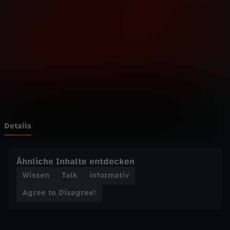
D
Wechseln zu: ZDFheute
i
s
a
g
r
Details
e
Ähnliche Inhalte entdecken
e
Wissen
Talk
informativ
Agree to Disagree!
!
-