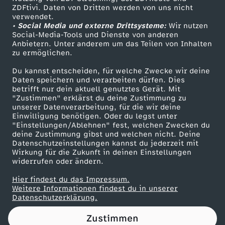
ZDFtivi. Daten von Dritten werden von uns nicht
s
Das ZDF
verwendet.
• Social Media und externe Drittsysteme:
Wir nutzen
ZDF Unternehmen
a
Social-Media-Tools und Dienste von anderen
Anbietern. Unter anderem um das Teilen von Inhalten
Karriere
zu ermöglichen.
g
Presseportal
Du kannst entscheiden, für welche Zwecke wir deine
ZDF goes Schule
Daten speichern und verarbeiten dürfen. Dies
r
betrifft nur dein aktuell genutztes Gerät. Mit
Werbefernsehen
"Zustimmen" erklärst du deine Zustimmung zu
e
unserer Datenverarbeitung, für die wir deine
Mainzelmännchen
Einwilligung benötigen. Oder du legst unter
"Einstellungen/Ablehnen" fest, welchen Zwecken du
e
deine Zustimmung gibst und welchen nicht. Deine
Datenschutzeinstellungen kannst du jederzeit mit
Wirkung für die Zukunft in deinen Einstellungen
!
widerrufen oder ändern.
-
Hier findest du das Impressum.
Partner
Weitere Informationen findest du in unserer
Datenschutzerklärung.
Ü
Zustimmen