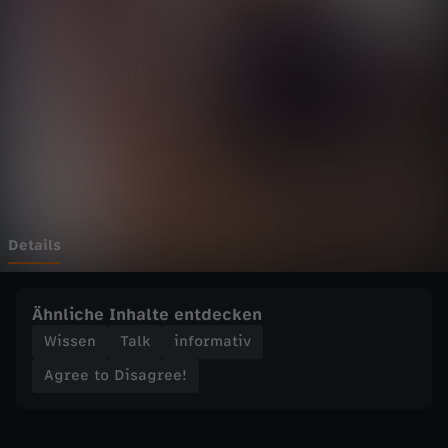
D
i
s
a
g
r
Details
e
Ähnliche Inhalte entdecken
e
Wissen
Talk
informativ
Agree to Disagree!
!
-