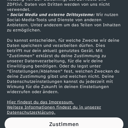
ZDFtivi. Daten von Dritten werden von uns nicht
s
Das ZDF
verwendet.
• Social Media und externe Drittsysteme:
Wir nutzen
ZDF Unternehmen
a
Social-Media-Tools und Dienste von anderen
Anbietern. Unter anderem um das Teilen von Inhalten
Karriere
zu ermöglichen.
g
Presseportal
Du kannst entscheiden, für welche Zwecke wir deine
ZDF goes Schule
Daten speichern und verarbeiten dürfen. Dies
r
betrifft nur dein aktuell genutztes Gerät. Mit
Werbefernsehen
"Zustimmen" erklärst du deine Zustimmung zu
e
unserer Datenverarbeitung, für die wir deine
Mainzelmännchen
Einwilligung benötigen. Oder du legst unter
"Einstellungen/Ablehnen" fest, welchen Zwecken du
e
deine Zustimmung gibst und welchen nicht. Deine
Datenschutzeinstellungen kannst du jederzeit mit
Wirkung für die Zukunft in deinen Einstellungen
!
widerrufen oder ändern.
-
Hier findest du das Impressum.
Partner
Weitere Informationen findest du in unserer
Datenschutzerklärung.
K
Zustimmen