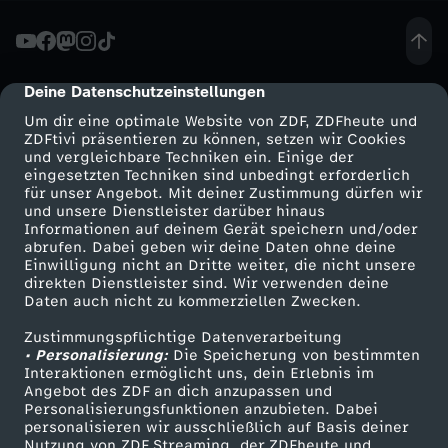
A
g
Deine Datenschutzeinstellungen
cmp-dialog-description
Um dir eine optimale Website von ZDF, ZDFheute und
r
ZDFtivi präsentieren zu können, setzen wir Cookies
und vergleichbare Techniken ein. Einige der
eingesetzten Techniken sind unbedingt erforderlich
e
für unser Angebot. Mit deiner Zustimmung dürfen wir
Mehr ZDF
Service
und unsere Dienstleister darüber hinaus
e
Informationen auf deinem Gerät speichern und/oder
ZDF-Apps
ZDFmitreden
abrufen. Dabei geben wir deine Daten ohne deine
Einwilligung nicht an Dritte weiter, die nicht unsere
t
Smart TV
Kontakt zum ZDF
direkten Dienstleister sind. Wir verwenden deine
Daten auch nicht zu kommerziellen Zwecken.
ZDFtext
Tickets
o
Zustimmungspflichtige Datenverarbeitung
Livestreams
Zuschauerservice
• Personalisierung:
Die Speicherung von bestimmten
D
Sendungen A-Z
Hilfe
Interaktionen ermöglicht uns, dein Erlebnis im
Angebot des ZDF an dich anzupassen und
TV-Programm
Personalisierungsfunktionen anzubieten. Dabei
i
personalisieren wir ausschließlich auf Basis deiner
Nutzung von ZDF Streaming, der ZDFheute und