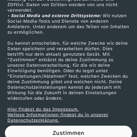
ZDFtivi. Daten von Dritten werden von uns nicht
4
Das ZDF
verwendet.
• Social Media und externe Drittsysteme:
Wir nutzen
ZDF Unternehmen
0
Social-Media-Tools und Dienste von anderen
Anbietern. Unter anderem um das Teilen von Inhalten
Karriere
zu ermöglichen.
8
Presseportal
Du kannst entscheiden, für welche Zwecke wir deine
ZDF goes Schule
Daten speichern und verarbeiten dürfen. Dies
)
betrifft nur dein aktuell genutztes Gerät. Mit
Werbefernsehen
"Zustimmen" erklärst du deine Zustimmung zu
unserer Datenverarbeitung, für die wir deine
Mainzelmännchen
Einwilligung benötigen. Oder du legst unter
"Einstellungen/Ablehnen" fest, welchen Zwecken du
deine Zustimmung gibst und welchen nicht. Deine
Datenschutzeinstellungen kannst du jederzeit mit
Wirkung für die Zukunft in deinen Einstellungen
widerrufen oder ändern.
Hier findest du das Impressum.
Partner
Weitere Informationen findest du in unserer
Datenschutzerklärung.
Zustimmen