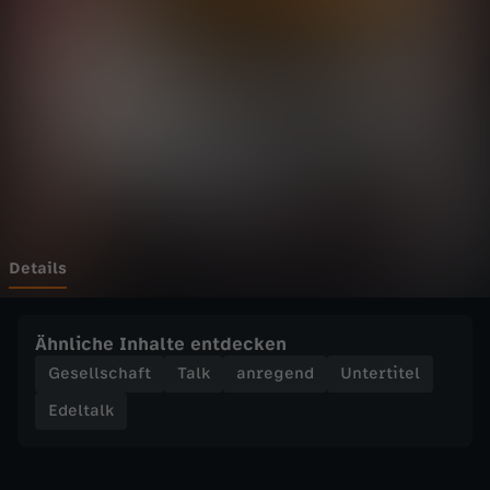
k
-
D
e
r
B
Details
i
Ähnliche Inhalte entdecken
t
Gesellschaft
Talk
anregend
Untertitel
Edeltalk
c
o