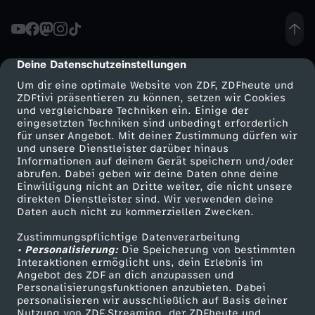
i
n
Deine Datenschutzeinstellungen
cmp-dialog-description
Um dir eine optimale Website von ZDF, ZDFheute und
-
ZDFtivi präsentieren zu können, setzen wir Cookies
und vergleichbare Techniken ein. Einige der
eingesetzten Techniken sind unbedingt erforderlich
K
für unser Angebot. Mit deiner Zustimmung dürfen wir
Mehr ZDF
Service
und unsere Dienstleister darüber hinaus
ä
Informationen auf deinem Gerät speichern und/oder
ZDF-Apps
ZDFmitreden
abrufen. Dabei geben wir deine Daten ohne deine
Einwilligung nicht an Dritte weiter, die nicht unsere
s
Smart TV
Kontakt zum ZDF
direkten Dienstleister sind. Wir verwenden deine
Daten auch nicht zu kommerziellen Zwecken.
ZDFtext
Tickets
e
Zustimmungspflichtige Datenverarbeitung
Livestreams
Zuschauerservice
• Personalisierung:
Die Speicherung von bestimmten
(
Sendungen A-Z
Hilfe
Interaktionen ermöglicht uns, dein Erlebnis im
Angebot des ZDF an dich anzupassen und
TV-Programm
Personalisierungsfunktionen anzubieten. Dabei
#
personalisieren wir ausschließlich auf Basis deiner
Nutzung von ZDF Streaming, der ZDFheute und