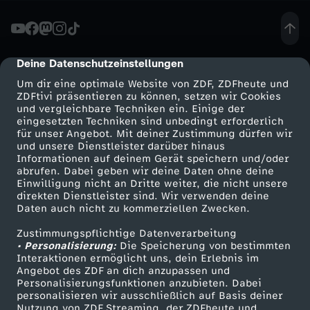
a
u
Deine Datenschutzeinstellungen
cmp-dialog-description
Um dir eine optimale Website von ZDF, ZDFheute und
s
ZDFtivi präsentieren zu können, setzen wir Cookies
und vergleichbare Techniken ein. Einige der
eingesetzten Techniken sind unbedingt erforderlich
g
für unser Angebot. Mit deiner Zustimmung dürfen wir
Mehr ZDF
Service
und unsere Dienstleister darüber hinaus
e
Informationen auf deinem Gerät speichern und/oder
ZDF-Apps
ZDFmitreden
abrufen. Dabei geben wir deine Daten ohne deine
Einwilligung nicht an Dritte weiter, die nicht unsere
w
Smart TV
Kontakt zum ZDF
direkten Dienstleister sind. Wir verwenden deine
Daten auch nicht zu kommerziellen Zwecken.
ZDFtext
Tickets
a
Zustimmungspflichtige Datenverarbeitung
Livestreams
Zuschauerservice
• Personalisierung:
Die Speicherung von bestimmten
n
Sendungen A-Z
Hilfe
Interaktionen ermöglicht uns, dein Erlebnis im
Angebot des ZDF an dich anzupassen und
TV-Programm
Personalisierungsfunktionen anzubieten. Dabei
d
personalisieren wir ausschließlich auf Basis deiner
Nutzung von ZDF Streaming, der ZDFheute und