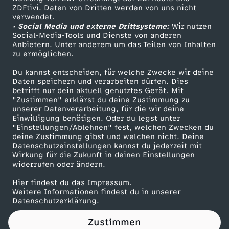
ZDFtivi. Daten von Dritten werden von uns nicht
e
Das ZDF
verwendet.
• Social Media und externe Drittsysteme:
Wir nutzen
ZDF Unternehmen
r
Social-Media-Tools und Dienste von anderen
Anbietern. Unter anderem um das Teilen von Inhalten
Karriere
zu ermöglichen.
t
Presseportal
Du kannst entscheiden, für welche Zwecke wir deine
ZDF goes Schule
Daten speichern und verarbeiten dürfen. Dies
(
betrifft nur dein aktuell genutztes Gerät. Mit
Werbefernsehen
"Zustimmen" erklärst du deine Zustimmung zu
m
unserer Datenverarbeitung, für die wir deine
Mainzelmännchen
Einwilligung benötigen. Oder du legst unter
"Einstellungen/Ablehnen" fest, welchen Zwecken du
i
deine Zustimmung gibst und welchen nicht. Deine
Datenschutzeinstellungen kannst du jederzeit mit
Wirkung für die Zukunft in deinen Einstellungen
d
widerrufen oder ändern.
l
Hier findest du das Impressum.
Partner
Weitere Informationen findest du in unserer
Datenschutzerklärung.
i
Zustimmen