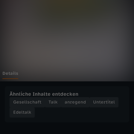
k
-
K
e
v
i
Details
n
Ähnliche Inhalte entdecken
i
Gesellschaft
Talk
anregend
Untertitel
Edeltalk
s
t