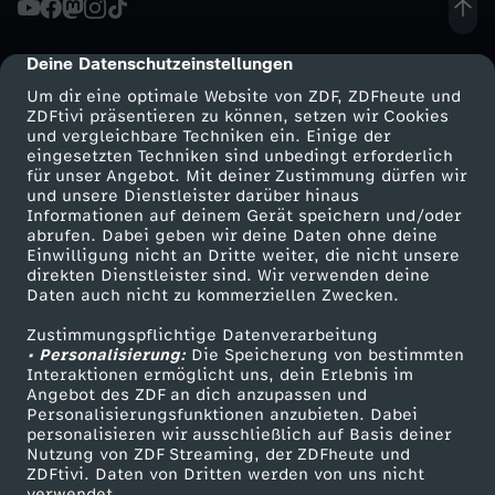
l
Deine Datenschutzeinstellungen
cmp-dialog-description
i
Um dir eine optimale Website von ZDF, ZDFheute und
ZDFtivi präsentieren zu können, setzen wir Cookies
und vergleichbare Techniken ein. Einige der
s
eingesetzten Techniken sind unbedingt erforderlich
für unser Angebot. Mit deiner Zustimmung dürfen wir
Mehr ZDF
Service
und unsere Dienstleister darüber hinaus
m
Informationen auf deinem Gerät speichern und/oder
ZDF-Apps
ZDFmitreden
abrufen. Dabei geben wir deine Daten ohne deine
u
Einwilligung nicht an Dritte weiter, die nicht unsere
Smart TV
Kontakt zum ZDF
direkten Dienstleister sind. Wir verwenden deine
Daten auch nicht zu kommerziellen Zwecken.
ZDFtext
Tickets
s
Zustimmungspflichtige Datenverarbeitung
Livestreams
Zuschauerservice
• Personalisierung:
e
Die Speicherung von bestimmten
Sendungen A-Z
Hilfe
Interaktionen ermöglicht uns, dein Erlebnis im
Angebot des ZDF an dich anzupassen und
TV-Programm
t
Personalisierungsfunktionen anzubieten. Dabei
personalisieren wir ausschließlich auf Basis deiner
Nutzung von ZDF Streaming, der ZDFheute und
h
ZDFtivi. Daten von Dritten werden von uns nicht
Das ZDF
verwendet.