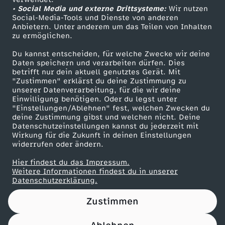
• Social Media und externe Drittsysteme:
i
Wir nutzen
ZDF Unternehmen
Social-Media-Tools und Dienste von anderen
Anbietern. Unter anderem um das Teilen von Inhalten
Karriere
s
zu ermöglichen.
Presseportal
Du kannst entscheiden, für welche Zwecke wir deine
c
ZDF goes Schule
Daten speichern und verarbeiten dürfen. Dies
betrifft nur dein aktuell genutztes Gerät. Mit
Werbefernsehen
"Zustimmen" erklärst du deine Zustimmung zu
h
unserer Datenverarbeitung, für die wir deine
Mainzelmännchen
Einwilligung benötigen. Oder du legst unter
s
"Einstellungen/Ablehnen" fest, welchen Zwecken du
deine Zustimmung gibst und welchen nicht. Deine
Datenschutzeinstellungen kannst du jederzeit mit
e
Wirkung für die Zukunft in deinen Einstellungen
widerrufen oder ändern.
i
Hier findest du das Impressum.
Partner
Weitere Informationen findest du in unserer
n
Datenschutzerklärung.
Zustimmen
?