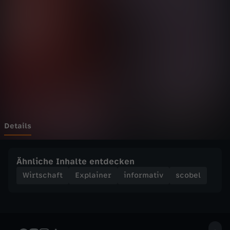
K
Wechseln zu: ZDFheute
a
n
n
K
a
Details
p
Ähnliche Inhalte entdecken
i
Wirtschaft
Explainer
informativ
scobel
t
a