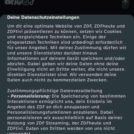
e
Deine Datenschutzeinstellungen
cmp-dialog-description
i
Um dir eine optimale Website von ZDF, ZDFheute und
ZDFtivi präsentieren zu können, setzen wir Cookies
und vergleichbare Techniken ein. Einige der
t
eingesetzten Techniken sind unbedingt erforderlich
für unser Angebot. Mit deiner Zustimmung dürfen wir
Mehr ZDF
Service
und unsere Dienstleister darüber hinaus
Informationen auf deinem Gerät speichern und/oder
ZDF-Apps
ZDFmitreden
abrufen. Dabei geben wir deine Daten ohne deine
Einwilligung nicht an Dritte weiter, die nicht unsere
Smart TV
Kontakt zum ZDF
direkten Dienstleister sind. Wir verwenden deine
Daten auch nicht zu kommerziellen Zwecken.
ZDFtext
Tickets
Zustimmungspflichtige Datenverarbeitung
Livestreams
Zuschauerservice
• Personalisierung:
Die Speicherung von bestimmten
Sendungen A-Z
Hilfe
Interaktionen ermöglicht uns, dein Erlebnis im
Angebot des ZDF an dich anzupassen und
TV-Programm
Personalisierungsfunktionen anzubieten. Dabei
personalisieren wir ausschließlich auf Basis deiner
Nutzung von ZDF Streaming, der ZDFheute und
ZDFtivi. Daten von Dritten werden von uns nicht
Das ZDF
verwendet.