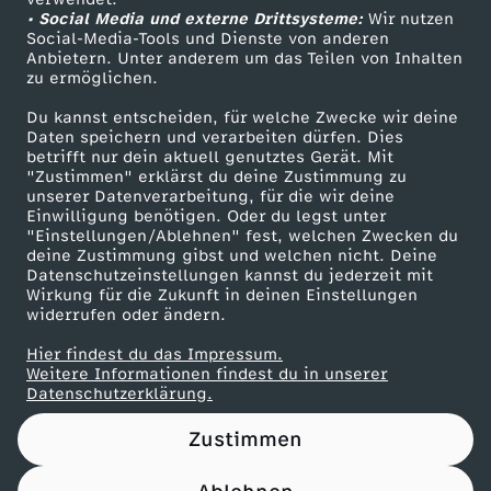
• Social Media und externe Drittsysteme:
Wir nutzen
ZDF Unternehmen
Social-Media-Tools und Dienste von anderen
Anbietern. Unter anderem um das Teilen von Inhalten
Karriere
zu ermöglichen.
Presseportal
Du kannst entscheiden, für welche Zwecke wir deine
ZDF goes Schule
Daten speichern und verarbeiten dürfen. Dies
betrifft nur dein aktuell genutztes Gerät. Mit
Werbefernsehen
"Zustimmen" erklärst du deine Zustimmung zu
unserer Datenverarbeitung, für die wir deine
Mainzelmännchen
Einwilligung benötigen. Oder du legst unter
"Einstellungen/Ablehnen" fest, welchen Zwecken du
deine Zustimmung gibst und welchen nicht. Deine
Datenschutzeinstellungen kannst du jederzeit mit
Wirkung für die Zukunft in deinen Einstellungen
widerrufen oder ändern.
Hier findest du das Impressum.
Partner
Weitere Informationen findest du in unserer
Datenschutzerklärung.
Zustimmen