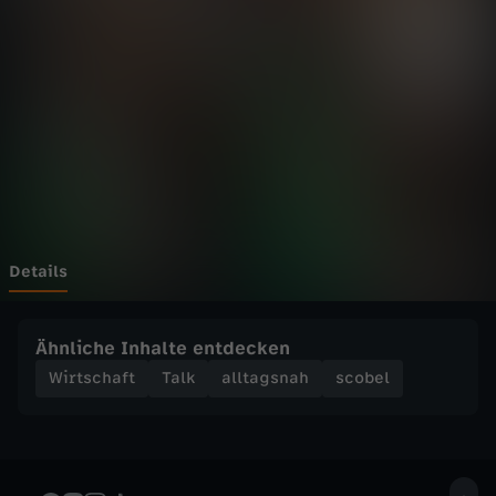
K
a
m
p
f
u
Details
m
Ähnliche Inhalte entdecken
A
Wirtschaft
Talk
alltagsnah
scobel
r
b