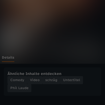
d
e
-
Y
o
u
Details
T
Ähnliche Inhalte entdecken
u
Comedy
Video
schräg
Untertitel
Phil Laude
b
e