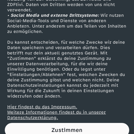
ZDFtivi. Daten von Dritten werden von uns nicht
Das ZDF
verwendet.
• Social Media und externe Drittsysteme:
Wir nutzen
ZDF Unternehmen
Social-Media-Tools und Dienste von anderen
Anbietern. Unter anderem um das Teilen von Inhalten
Karriere
zu ermöglichen.
Presseportal
Du kannst entscheiden, für welche Zwecke wir deine
ZDF goes Schule
Daten speichern und verarbeiten dürfen. Dies
betrifft nur dein aktuell genutztes Gerät. Mit
Werbefernsehen
"Zustimmen" erklärst du deine Zustimmung zu
unserer Datenverarbeitung, für die wir deine
Mainzelmännchen
Einwilligung benötigen. Oder du legst unter
"Einstellungen/Ablehnen" fest, welchen Zwecken du
deine Zustimmung gibst und welchen nicht. Deine
Datenschutzeinstellungen kannst du jederzeit mit
Wirkung für die Zukunft in deinen Einstellungen
widerrufen oder ändern.
Hier findest du das Impressum.
Partner
Weitere Informationen findest du in unserer
Datenschutzerklärung.
Zustimmen