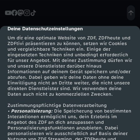
A
s
Deine Datenschutzeinstellungen
cmp-dialog-description
Um dir eine optimale Website von ZDF, ZDFheute und
s
ZDFtivi präsentieren zu können, setzen wir Cookies
und vergleichbare Techniken ein. Einige der
eingesetzten Techniken sind unbedingt erforderlich
i
für unser Angebot. Mit deiner Zustimmung dürfen wir
Mehr ZDF
Service
und unsere Dienstleister darüber hinaus
S
Informationen auf deinem Gerät speichern und/oder
ZDF-Apps
ZDFmitreden
abrufen. Dabei geben wir deine Daten ohne deine
Einwilligung nicht an Dritte weiter, die nicht unsere
o
Smart TV
Kontakt zum ZDF
direkten Dienstleister sind. Wir verwenden deine
Daten auch nicht zu kommerziellen Zwecken.
ZDFtext
Tickets
n
Zustimmungspflichtige Datenverarbeitung
Livestreams
Zuschauerservice
• Personalisierung:
Die Speicherung von bestimmten
g
Sendungen A-Z
Hilfe
Interaktionen ermöglicht uns, dein Erlebnis im
Angebot des ZDF an dich anzupassen und
TV-Programm
Personalisierungsfunktionen anzubieten. Dabei
personalisieren wir ausschließlich auf Basis deiner
Nutzung von ZDF Streaming, der ZDFheute und