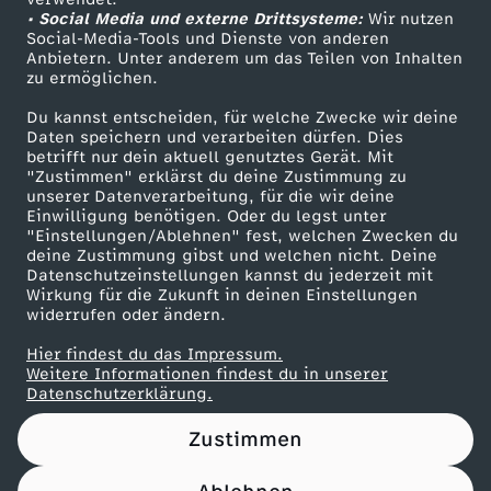
• Social Media und externe Drittsysteme:
Wir nutzen
ZDF Unternehmen
Social-Media-Tools und Dienste von anderen
Anbietern. Unter anderem um das Teilen von Inhalten
Karriere
zu ermöglichen.
Presseportal
Du kannst entscheiden, für welche Zwecke wir deine
ZDF goes Schule
Daten speichern und verarbeiten dürfen. Dies
betrifft nur dein aktuell genutztes Gerät. Mit
Werbefernsehen
"Zustimmen" erklärst du deine Zustimmung zu
unserer Datenverarbeitung, für die wir deine
Mainzelmännchen
Einwilligung benötigen. Oder du legst unter
"Einstellungen/Ablehnen" fest, welchen Zwecken du
deine Zustimmung gibst und welchen nicht. Deine
Datenschutzeinstellungen kannst du jederzeit mit
Wirkung für die Zukunft in deinen Einstellungen
widerrufen oder ändern.
Hier findest du das Impressum.
Partner
Weitere Informationen findest du in unserer
Datenschutzerklärung.
Zustimmen