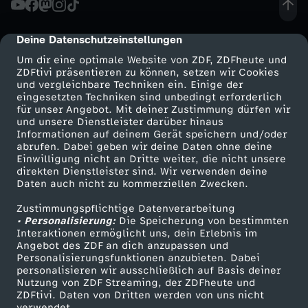
a
Deine Datenschutzeinstellungen
cmp-dialog-description
v
Um dir eine optimale Website von ZDF, ZDFheute und
ZDFtivi präsentieren zu können, setzen wir Cookies
und vergleichbare Techniken ein. Einige der
S
eingesetzten Techniken sind unbedingt erforderlich
für unser Angebot. Mit deiner Zustimmung dürfen wir
Mehr ZDF
Service
und unsere Dienstleister darüber hinaus
o
Informationen auf deinem Gerät speichern und/oder
ZDF-Apps
ZDFmitreden
abrufen. Dabei geben wir deine Daten ohne deine
n
Einwilligung nicht an Dritte weiter, die nicht unsere
Smart TV
Kontakt zum ZDF
direkten Dienstleister sind. Wir verwenden deine
Daten auch nicht zu kommerziellen Zwecken.
ZDFtext
Tickets
g
Zustimmungspflichtige Datenverarbeitung
Livestreams
Zuschauerservice
• Personalisierung:
Die Speicherung von bestimmten
Sendungen A-Z
Hilfe
Interaktionen ermöglicht uns, dein Erlebnis im
Angebot des ZDF an dich anzupassen und
TV-Programm
Personalisierungsfunktionen anzubieten. Dabei
personalisieren wir ausschließlich auf Basis deiner
Nutzung von ZDF Streaming, der ZDFheute und
ZDFtivi. Daten von Dritten werden von uns nicht
Das ZDF
verwendet.