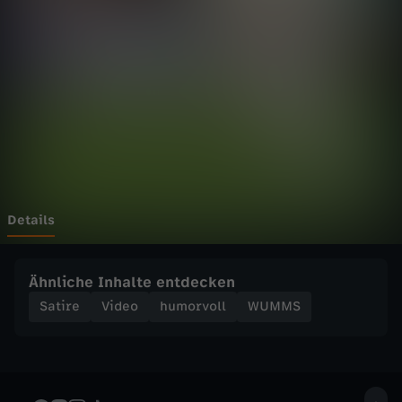
e
r
D
e
n
i
Details
z
Ähnliche Inhalte entdecken
U
Satire
Video
humorvoll
WUMMS
n
d