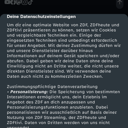
o
Deine Datenschutzeinstellungen
cmp-dialog-description
n
Um dir eine optimale Website von ZDF, ZDFheute und
ZDFtivi präsentieren zu können, setzen wir Cookies
und vergleichbare Techniken ein. Einige der
g
eingesetzten Techniken sind unbedingt erforderlich
für unser Angebot. Mit deiner Zustimmung dürfen wir
Mehr ZDF
Service
und unsere Dienstleister darüber hinaus
Informationen auf deinem Gerät speichern und/oder
ZDF-Apps
ZDFmitreden
abrufen. Dabei geben wir deine Daten ohne deine
Einwilligung nicht an Dritte weiter, die nicht unsere
Smart TV
Kontakt zum ZDF
direkten Dienstleister sind. Wir verwenden deine
Daten auch nicht zu kommerziellen Zwecken.
ZDFtext
Tickets
Zustimmungspflichtige Datenverarbeitung
Livestreams
Zuschauerservice
• Personalisierung:
Die Speicherung von bestimmten
Sendungen A-Z
Hilfe
Interaktionen ermöglicht uns, dein Erlebnis im
Angebot des ZDF an dich anzupassen und
TV-Programm
Personalisierungsfunktionen anzubieten. Dabei
personalisieren wir ausschließlich auf Basis deiner
Nutzung von ZDF Streaming, der ZDFheute und
ZDFtivi. Daten von Dritten werden von uns nicht
Das ZDF
verwendet.