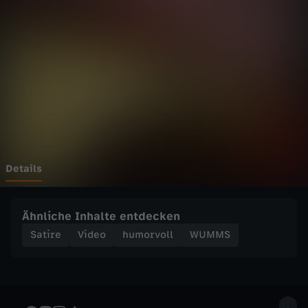
e
r
R
i
b
é
Details
r
Ähnliche Inhalte entdecken
y
Satire
Video
humorvoll
WUMMS
-
S