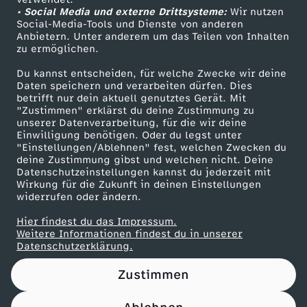
• Social Media und externe Drittsysteme:
Wir nutzen
ZDF Unternehmen
Social-Media-Tools und Dienste von anderen
Anbietern. Unter anderem um das Teilen von Inhalten
Karriere
zu ermöglichen.
Presseportal
Du kannst entscheiden, für welche Zwecke wir deine
ZDF goes Schule
Daten speichern und verarbeiten dürfen. Dies
betrifft nur dein aktuell genutztes Gerät. Mit
Werbefernsehen
"Zustimmen" erklärst du deine Zustimmung zu
unserer Datenverarbeitung, für die wir deine
Mainzelmännchen
Einwilligung benötigen. Oder du legst unter
"Einstellungen/Ablehnen" fest, welchen Zwecken du
deine Zustimmung gibst und welchen nicht. Deine
Datenschutzeinstellungen kannst du jederzeit mit
Wirkung für die Zukunft in deinen Einstellungen
widerrufen oder ändern.
Hier findest du das Impressum.
Partner
Weitere Informationen findest du in unserer
Datenschutzerklärung.
Zustimmen