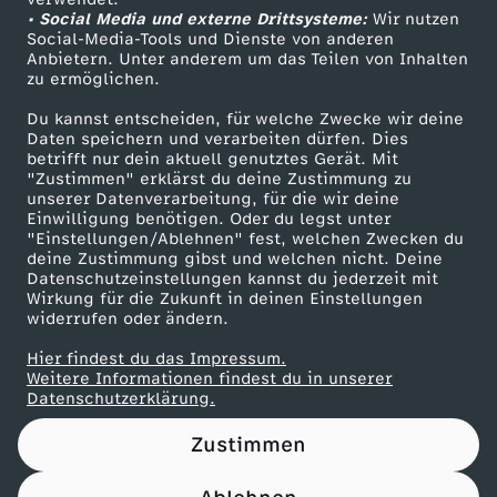
• Social Media und externe Drittsysteme:
e
Wir nutzen
ZDF Unternehmen
Social-Media-Tools und Dienste von anderen
Anbietern. Unter anderem um das Teilen von Inhalten
Karriere
:
zu ermöglichen.
Presseportal
Du kannst entscheiden, für welche Zwecke wir deine
F
ZDF goes Schule
Daten speichern und verarbeiten dürfen. Dies
betrifft nur dein aktuell genutztes Gerät. Mit
Werbefernsehen
"Zustimmen" erklärst du deine Zustimmung zu
r
unserer Datenverarbeitung, für die wir deine
Mainzelmännchen
Einwilligung benötigen. Oder du legst unter
i
"Einstellungen/Ablehnen" fest, welchen Zwecken du
deine Zustimmung gibst und welchen nicht. Deine
Datenschutzeinstellungen kannst du jederzeit mit
d
Wirkung für die Zukunft in deinen Einstellungen
widerrufen oder ändern.
a
Hier findest du das Impressum.
Partner
Weitere Informationen findest du in unserer
y
Datenschutzerklärung.
Zustimmen
s