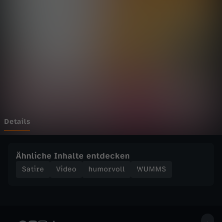
o
n
s
t
e
r
Details
s
Ähnliche Inhalte entdecken
o
Satire
Video
humorvoll
WUMMS
f
K