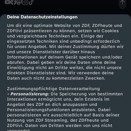
r
Deine Datenschutzeinstellungen
cmp-dialog-description
e
Um dir eine optimale Website von ZDF, ZDFheute und
ZDFtivi präsentieren zu können, setzen wir Cookies
und vergleichbare Techniken ein. Einige der
i
eingesetzten Techniken sind unbedingt erforderlich
für unser Angebot. Mit deiner Zustimmung dürfen wir
Mehr ZDF
Service
und unsere Dienstleister darüber hinaus
s
Informationen auf deinem Gerät speichern und/oder
ZDF-Apps
ZDFmitreden
abrufen. Dabei geben wir deine Daten ohne deine
k
Einwilligung nicht an Dritte weiter, die nicht unsere
Smart TV
Kontakt zum ZDF
direkten Dienstleister sind. Wir verwenden deine
Daten auch nicht zu kommerziellen Zwecken.
ZDFtext
Tickets
l
Zustimmungspflichtige Datenverarbeitung
Livestreams
Zuschauerservice
• Personalisierung:
a
Die Speicherung von bestimmten
Sendungen A-Z
Hilfe
Interaktionen ermöglicht uns, dein Erlebnis im
Angebot des ZDF an dich anzupassen und
TV-Programm
s
Personalisierungsfunktionen anzubieten. Dabei
personalisieren wir ausschließlich auf Basis deiner
Nutzung von ZDF Streaming, der ZDFheute und
s
ZDFtivi. Daten von Dritten werden von uns nicht
Das ZDF
verwendet.