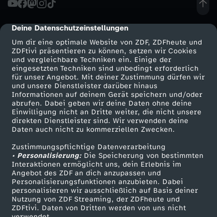
a
Deine Datenschutzeinstellungen
cmp-dialog-description
g
Um dir eine optimale Website von ZDF, ZDFheute und
ZDFtivi präsentieren zu können, setzen wir Cookies
und vergleichbare Techniken ein. Einige der
e
eingesetzten Techniken sind unbedingt erforderlich
für unser Angebot. Mit deiner Zustimmung dürfen wir
Mehr ZDF
Service
und unsere Dienstleister darüber hinaus
n
Informationen auf deinem Gerät speichern und/oder
ZDF-Apps
ZDFmitreden
abrufen. Dabei geben wir deine Daten ohne deine
w
Einwilligung nicht an Dritte weiter, die nicht unsere
Smart TV
Kontakt zum ZDF
direkten Dienstleister sind. Wir verwenden deine
Daten auch nicht zu kommerziellen Zwecken.
ZDFtext
Tickets
ü
Zustimmungspflichtige Datenverarbeitung
Livestreams
Zuschauerservice
• Personalisierung:
r
Die Speicherung von bestimmten
Sendungen A-Z
Hilfe
Interaktionen ermöglicht uns, dein Erlebnis im
Angebot des ZDF an dich anzupassen und
TV-Programm
d
Personalisierungsfunktionen anzubieten. Dabei
personalisieren wir ausschließlich auf Basis deiner
Nutzung von ZDF Streaming, der ZDFheute und
e
ZDFtivi. Daten von Dritten werden von uns nicht
Das ZDF
verwendet.