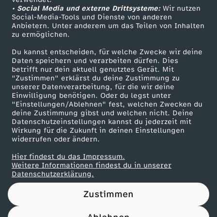
• Social Media und externe Drittsysteme:
n
Wir nutzen
ZDF Unternehmen
Social-Media-Tools und Dienste von anderen
Anbietern. Unter anderem um das Teilen von Inhalten
Karriere
-
zu ermöglichen.
Presseportal
Du kannst entscheiden, für welche Zwecke wir deine
1
ZDF goes Schule
Daten speichern und verarbeiten dürfen. Dies
betrifft nur dein aktuell genutztes Gerät. Mit
Werbefernsehen
"Zustimmen" erklärst du deine Zustimmung zu
.
unserer Datenverarbeitung, für die wir deine
Mainzelmännchen
Einwilligung benötigen. Oder du legst unter
F
"Einstellungen/Ablehnen" fest, welchen Zwecken du
deine Zustimmung gibst und welchen nicht. Deine
Datenschutzeinstellungen kannst du jederzeit mit
C
Wirkung für die Zukunft in deinen Einstellungen
widerrufen oder ändern.
K
Hier findest du das Impressum.
Partner
Weitere Informationen findest du in unserer
ö
Datenschutzerklärung.
Zustimmen
l