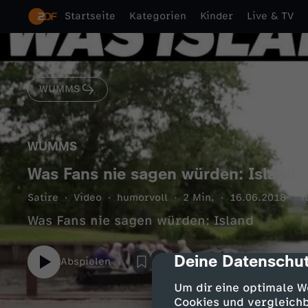
Startseite
Kategorien
Kinder
Live & TV
WUMMS
WUMMS
Was Fans nie sagen würden: Island
Satire
Video
humorvoll
2 Min.
16.06.2018
f
Was Fans nie sagen würden: Island
Deine Datenschut
cmp-dialog-des
Abspielen
Um dir eine optimale W
Cookies und vergleichb