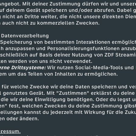
 Angebot. Mit deiner Zustimmung dürfen wir und unser
uf deinem Gerät speichern und/oder abrufen. Dabei 
 nicht an Dritte weiter, die nicht unsere direkten Dien
 auch nicht zu kommerziellen Zwecken.
 Datenverarbeitung
Speicherung von bestimmten Interaktionen ermöglicht
h anzupassen und Personalisierungsfunktionen anzub
sschließlich auf Basis deiner Nutzung von ZDF Stream
tten werden von uns nicht verwendet.
erne Drittsysteme:
Wir nutzen Social-Media-Tools und
em um das Teilen von Inhalten zu ermöglichen.
Inhalte entdecken
 für welche Zwecke wir deine Daten speichern und ver
eo
humorvoll
WUMMS
ell genutztes Gerät. Mit "Zustimmen" erklärst du dein
die wir deine Einwilligung benötigen. Oder du legst u
en" fest, welchen Zwecken du deine Zustimmung gibst
ellungen kannst du jederzeit mit Wirkung für die Zuku
en oder ändern.
pressum.