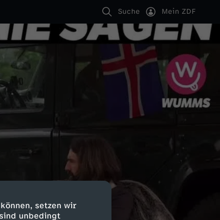
Suche
Mein ZDF
 können, setzen wir
 sind unbedingt