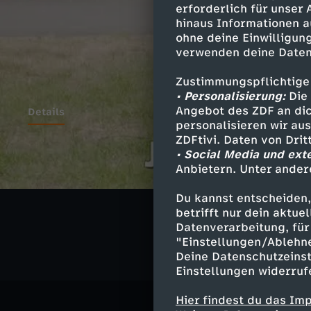
erforderlich für unser
hinaus Informationen a
ohne deine Einwilligung
verwenden deine Daten
Zustimmungspflichtige
• Personalisierung:
Die 
Angebot des ZDF an dic
Details
personalisieren wir au
ZDFtivi. Daten von Dri
• Social Media und ext
Anbietern. Unter ander
Ähnliche 
Du kannst entscheiden,
Satire
Vid
betrifft nur dein aktu
Datenverarbeitung, für 
"Einstellungen/Ablehn
Deine Datenschutzeinst
Einstellungen widerruf
Hier findest du das Im