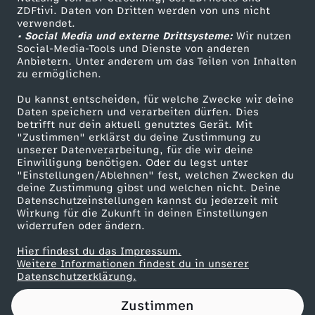
ZDFtivi. Daten von Dritten werden von uns nicht
#
Das ZDF
verwendet.
• Social Media und externe Drittsysteme:
Wir nutzen
ZDF Unternehmen
3
Social-Media-Tools und Dienste von anderen
Anbietern. Unter anderem um das Teilen von Inhalten
Karriere
zu ermöglichen.
6
Presseportal
Du kannst entscheiden, für welche Zwecke wir deine
ZDF goes Schule
Daten speichern und verarbeiten dürfen. Dies
-
betrifft nur dein aktuell genutztes Gerät. Mit
Werbefernsehen
"Zustimmen" erklärst du deine Zustimmung zu
D
unserer Datenverarbeitung, für die wir deine
Mainzelmännchen
Einwilligung benötigen. Oder du legst unter
"Einstellungen/Ablehnen" fest, welchen Zwecken du
a
deine Zustimmung gibst und welchen nicht. Deine
Datenschutzeinstellungen kannst du jederzeit mit
Wirkung für die Zukunft in deinen Einstellungen
s
widerrufen oder ändern.
v
Hier findest du das Impressum.
Partner
Weitere Informationen findest du in unserer
Datenschutzerklärung.
e
Zustimmen