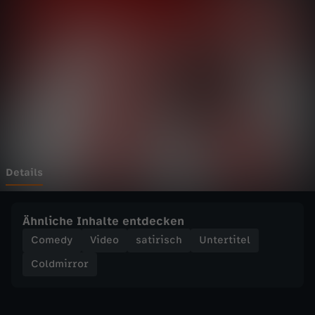
r
o
r
-
J
a
Details
p
Ähnliche Inhalte entdecken
a
Comedy
Video
satirisch
Untertitel
Coldmirror
n
o