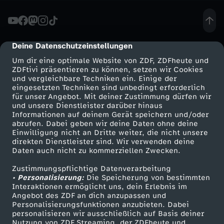
s
c
Deine Datenschutzeinstellungen
cmp-dialog-description
Um dir eine optimale Website von ZDF, ZDFheute und
h
ZDFtivi präsentieren zu können, setzen wir Cookies
und vergleichbare Techniken ein. Einige der
eingesetzten Techniken sind unbedingt erforderlich
l
für unser Angebot. Mit deiner Zustimmung dürfen wir
Mehr ZDF
Service
und unsere Dienstleister darüber hinaus
a
Informationen auf deinem Gerät speichern und/oder
ZDF-Apps
ZDFmitreden
abrufen. Dabei geben wir deine Daten ohne deine
Einwilligung nicht an Dritte weiter, die nicht unsere
m
Smart TV
Kontakt zum ZDF
direkten Dienstleister sind. Wir verwenden deine
Daten auch nicht zu kommerziellen Zwecken.
ZDFtext
Tickets
p
Zustimmungspflichtige Datenverarbeitung
Livestreams
Zuschauerservice
• Personalisierung:
Die Speicherung von bestimmten
e
Sendungen A-Z
Hilfe
Interaktionen ermöglicht uns, dein Erlebnis im
Angebot des ZDF an dich anzupassen und
TV-Programm
Personalisierungsfunktionen anzubieten. Dabei
n
personalisieren wir ausschließlich auf Basis deiner
Nutzung von ZDF Streaming, der ZDFheute und