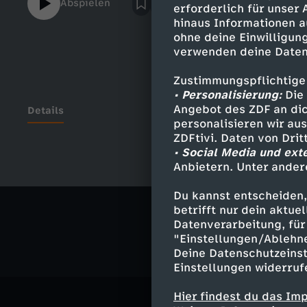
Abspielen
erforderlich für unser
hinaus Informationen a
ohne deine Einwilligung
verwenden deine Daten
Zustimmungspflichtige
• Personalisierung:
Die 
Angebot des ZDF an dic
Details
personalisieren wir au
ZDFtivi. Daten von Dri
• Social Media und ext
Anbietern. Unter ander
Ähnliche 
Du kannst entscheiden,
Comedy
V
betrifft nur dein aktu
Datenverarbeitung, für 
"Einstellungen/Ablehn
Deine Datenschutzeinst
Einstellungen widerruf
Hier findest du das Im