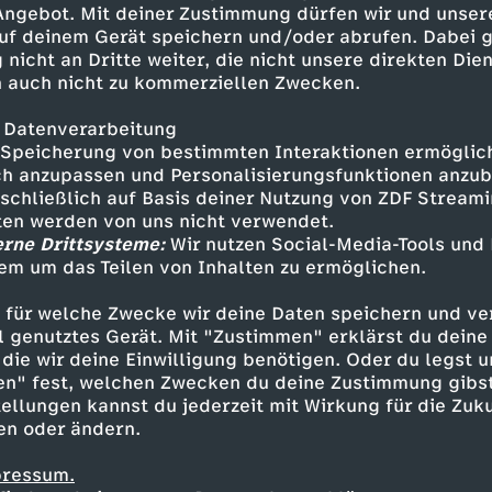
 Angebot. Mit deiner Zustimmung dürfen wir und unser
uf deinem Gerät speichern und/oder abrufen. Dabei 
 nicht an Dritte weiter, die nicht unsere direkten Dien
 auch nicht zu kommerziellen Zwecken.
 Datenverarbeitung
Speicherung von bestimmten Interaktionen ermöglicht
h anzupassen und Personalisierungsfunktionen anzub
sschließlich auf Basis deiner Nutzung von ZDF Stream
tten werden von uns nicht verwendet.
erne Drittsysteme:
Wir nutzen Social-Media-Tools und
em um das Teilen von Inhalten zu ermöglichen.
Inhalte entdecken
 für welche Zwecke wir deine Daten speichern und ver
ideo
satirisch
Coldmirror
ell genutztes Gerät. Mit "Zustimmen" erklärst du dein
die wir deine Einwilligung benötigen. Oder du legst u
en" fest, welchen Zwecken du deine Zustimmung gibst
ellungen kannst du jederzeit mit Wirkung für die Zuku
en oder ändern.
pressum.