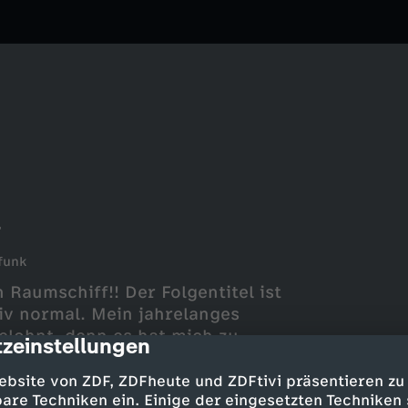
r
funk
 Raumschiff!! Der Folgentitel ist
ativ normal. Mein jahrelanges
elohnt, denn es hat mich zu
zeinstellungen
cription
as ist doch was.
ebsite von ZDF, ZDFheute und ZDFtivi präsentieren zu
are Techniken ein. Einige der eingesetzten Techniken