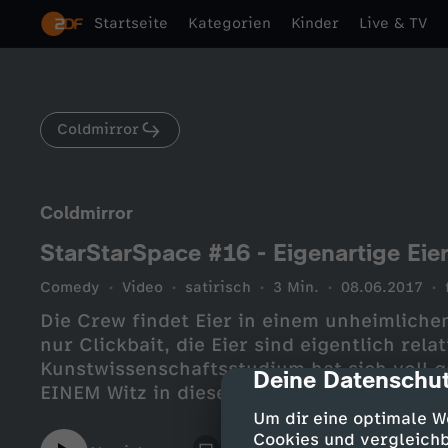
Startseite
Kategorien
Kinder
Live & TV
Coldmirror
Coldmirror
StarStarSpace #16 - Eigenartige Eie
Comedy
Video
satirisch
3 Min.
08.06.2017
Die Crew findet Eier in einem unheimlichen
nur Clickbait, die Eier sind eigentlich rel
Kunstwissenschaftsstudium hat sich voll g
Deine Datenschut
cmp-dialog-des
EINEM Witz in dieser Folge inspiriert. Na d
Um dir eine optimale W
Cookies und vergleichb