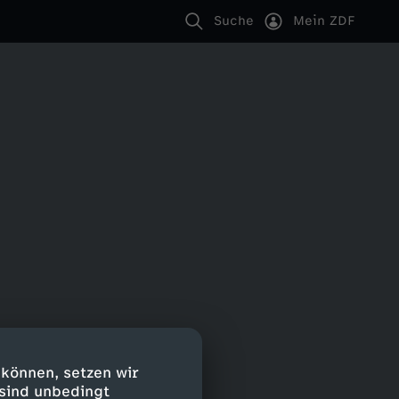
Suche
Mein ZDF
 können, setzen wir
 sind unbedingt