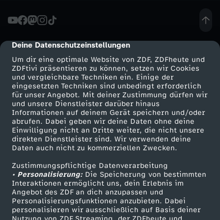
u
n
Deine Datenschutzeinstellungen
cmp-dialog-description
Um dir eine optimale Website von ZDF, ZDFheute und
g
ZDFtivi präsentieren zu können, setzen wir Cookies
und vergleichbare Techniken ein. Einige der
eingesetzten Techniken sind unbedingt erforderlich
e
für unser Angebot. Mit deiner Zustimmung dürfen wir
Mehr ZDF
Service
und unsere Dienstleister darüber hinaus
n
Informationen auf deinem Gerät speichern und/oder
ZDF-Apps
ZDFmitreden
abrufen. Dabei geben wir deine Daten ohne deine
Einwilligung nicht an Dritte weiter, die nicht unsere
m
Smart TV
Kontakt zum ZDF
direkten Dienstleister sind. Wir verwenden deine
Daten auch nicht zu kommerziellen Zwecken.
ZDFtext
Tickets
i
Zustimmungspflichtige Datenverarbeitung
Livestreams
Zuschauerservice
• Personalisierung:
Die Speicherung von bestimmten
t
Sendungen A-Z
Hilfe
Interaktionen ermöglicht uns, dein Erlebnis im
Angebot des ZDF an dich anzupassen und
TV-Programm
Personalisierungsfunktionen anzubieten. Dabei
D
personalisieren wir ausschließlich auf Basis deiner
Nutzung von ZDF Streaming, der ZDFheute und