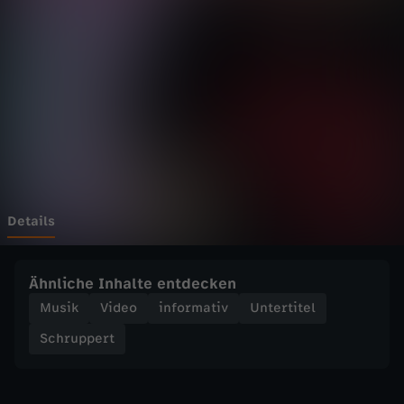
e
Wechseln zu: ZDFheute
r
t
-
E
r
Details
f
Ähnliche Inhalte entdecken
a
Musik
Video
informativ
Untertitel
Schruppert
h
r