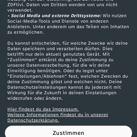
ZDFtivi. Daten von Dritten werden von uns nicht
e
Das ZDF
verwendet.
• Social Media und externe Drittsysteme:
Wir nutzen
ZDF Unternehmen
p
Social-Media-Tools und Dienste von anderen
Anbietern. Unter anderem um das Teilen von Inhalten
Karriere
zu ermöglichen.
r
Presseportal
Du kannst entscheiden, für welche Zwecke wir deine
ZDF goes Schule
Daten speichern und verarbeiten dürfen. Dies
e
betrifft nur dein aktuell genutztes Gerät. Mit
Werbefernsehen
"Zustimmen" erklärst du deine Zustimmung zu
s
unserer Datenverarbeitung, für die wir deine
Mainzelmännchen
Einwilligung benötigen. Oder du legst unter
"Einstellungen/Ablehnen" fest, welchen Zwecken du
s
deine Zustimmung gibst und welchen nicht. Deine
Datenschutzeinstellungen kannst du jederzeit mit
Wirkung für die Zukunft in deinen Einstellungen
i
widerrufen oder ändern.
o
Hier findest du das Impressum.
Partner
Weitere Informationen findest du in unserer
Datenschutzerklärung.
n
Zustimmen