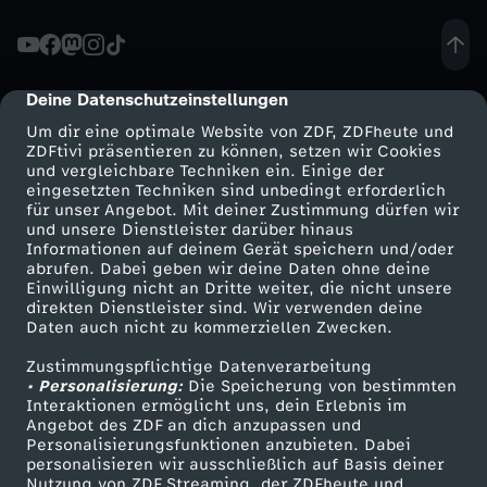
a
l
Deine Datenschutzeinstellungen
cmp-dialog-description
Um dir eine optimale Website von ZDF, ZDFheute und
E
ZDFtivi präsentieren zu können, setzen wir Cookies
und vergleichbare Techniken ein. Einige der
eingesetzten Techniken sind unbedingt erforderlich
s
für unser Angebot. Mit deiner Zustimmung dürfen wir
Mehr ZDF
Service
und unsere Dienstleister darüber hinaus
s
Informationen auf deinem Gerät speichern und/oder
ZDF-Apps
ZDFmitreden
abrufen. Dabei geben wir deine Daten ohne deine
Einwilligung nicht an Dritte weiter, die nicht unsere
e
Smart TV
Kontakt zum ZDF
direkten Dienstleister sind. Wir verwenden deine
Daten auch nicht zu kommerziellen Zwecken.
ZDFtext
Tickets
n
Zustimmungspflichtige Datenverarbeitung
Livestreams
Zuschauerservice
• Personalisierung:
Die Speicherung von bestimmten
-
Sendungen A-Z
Hilfe
Interaktionen ermöglicht uns, dein Erlebnis im
Angebot des ZDF an dich anzupassen und
TV-Programm
Personalisierungsfunktionen anzubieten. Dabei
T
personalisieren wir ausschließlich auf Basis deiner
Nutzung von ZDF Streaming, der ZDFheute und