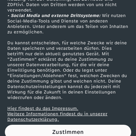
ZDFtivi. Daten von Dritten werden von uns nicht
i
Das ZDF
verwendet.
• Social Media und externe Drittsysteme:
Wir nutzen
ZDF Unternehmen
p
Social-Media-Tools und Dienste von anderen
Anbietern. Unter anderem um das Teilen von Inhalten
Karriere
zu ermöglichen.
p
Presseportal
Du kannst entscheiden, für welche Zwecke wir deine
ZDF goes Schule
Daten speichern und verarbeiten dürfen. Dies
s
betrifft nur dein aktuell genutztes Gerät. Mit
Werbefernsehen
"Zustimmen" erklärst du deine Zustimmung zu
f
unserer Datenverarbeitung, für die wir deine
Mainzelmännchen
Einwilligung benötigen. Oder du legst unter
"Einstellungen/Ablehnen" fest, welchen Zwecken du
ü
deine Zustimmung gibst und welchen nicht. Deine
Datenschutzeinstellungen kannst du jederzeit mit
Wirkung für die Zukunft in deinen Einstellungen
r
widerrufen oder ändern.
g
Hier findest du das Impressum.
Partner
Weitere Informationen findest du in unserer
Datenschutzerklärung.
e
Zustimmen