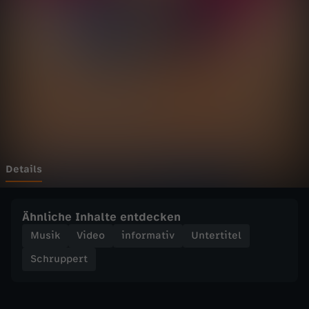
e
r
t
-
F
e
Details
s
Ähnliche Inhalte entdecken
t
Musik
Video
informativ
Untertitel
Schruppert
i
v