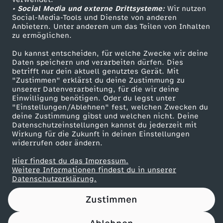
• Social Media und externe Drittsysteme:
Y
Wir nutzen
ZDF Unternehmen
Social-Media-Tools und Dienste von anderen
Anbietern. Unter anderem um das Teilen von Inhalten
Karriere
B
zu ermöglichen.
Presseportal
Du kannst entscheiden, für welche Zwecke wir deine
o
ZDF goes Schule
Daten speichern und verarbeiten dürfen. Dies
betrifft nur dein aktuell genutztes Gerät. Mit
Werbefernsehen
"Zustimmen" erklärst du deine Zustimmung zu
h
unserer Datenverarbeitung, für die wir deine
Mainzelmännchen
Einwilligung benötigen. Oder du legst unter
o
"Einstellungen/Ablehnen" fest, welchen Zwecken du
deine Zustimmung gibst und welchen nicht. Deine
Datenschutzeinstellungen kannst du jederzeit mit
D
Wirkung für die Zukunft in deinen Einstellungen
widerrufen oder ändern.
e
Hier findest du das Impressum.
Partner
Weitere Informationen findest du in unserer
k
Datenschutzerklärung.
Zustimmen
o