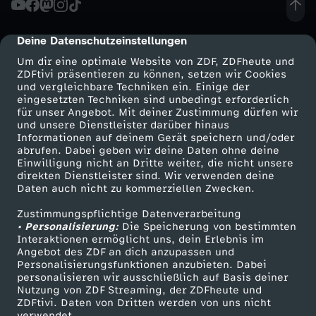
e
Deine Datenschutzeinstellungen
cmp-dialog-description
r
Um dir eine optimale Website von ZDF, ZDFheute und
ZDFtivi präsentieren zu können, setzen wir Cookies
und vergleichbare Techniken ein. Einige der
D
eingesetzten Techniken sind unbedingt erforderlich
für unser Angebot. Mit deiner Zustimmung dürfen wir
Mehr ZDF
Service
und unsere Dienstleister darüber hinaus
e
Informationen auf deinem Gerät speichern und/oder
ZDF-Apps
ZDFmitreden
abrufen. Dabei geben wir deine Daten ohne deine
k
Einwilligung nicht an Dritte weiter, die nicht unsere
Smart TV
Kontakt zum ZDF
direkten Dienstleister sind. Wir verwenden deine
Daten auch nicht zu kommerziellen Zwecken.
ZDFtext
Tickets
o
Zustimmungspflichtige Datenverarbeitung
Livestreams
Zuschauerservice
• Personalisierung:
!
Die Speicherung von bestimmten
Sendungen A-Z
Hilfe
Interaktionen ermöglicht uns, dein Erlebnis im
Angebot des ZDF an dich anzupassen und
TV-Programm
D
Personalisierungsfunktionen anzubieten. Dabei
personalisieren wir ausschließlich auf Basis deiner
Nutzung von ZDF Streaming, der ZDFheute und
I
ZDFtivi. Daten von Dritten werden von uns nicht
Das ZDF
verwendet.