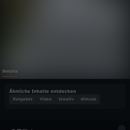
T
u
m
b
l
r
Details
Z
Ähnliche Inhalte entdecken
i
Ratgeber
Video
kreativ
dimxoo
m
m