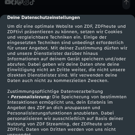
V
Deine Datenschutzeinstellungen
cmp-dialog-description
S
Um dir eine optimale Website von ZDF, ZDFheute und
ZDFtivi präsentieren zu können, setzen wir Cookies
und vergleichbare Techniken ein. Einige der
Z
eingesetzten Techniken sind unbedingt erforderlich
für unser Angebot. Mit deiner Zustimmung dürfen wir
Mehr ZDF
Service
und unsere Dienstleister darüber hinaus
E
Informationen auf deinem Gerät speichern und/oder
ZDF-Apps
ZDFmitreden
abrufen. Dabei geben wir deine Daten ohne deine
D
Einwilligung nicht an Dritte weiter, die nicht unsere
Smart TV
Kontakt zum ZDF
direkten Dienstleister sind. Wir verwenden deine
Daten auch nicht zu kommerziellen Zwecken.
ZDFtext
Tickets
D
Zustimmungspflichtige Datenverarbeitung
Livestreams
Zuschauerservice
• Personalisierung:
-
Die Speicherung von bestimmten
Sendungen A-Z
Hilfe
Interaktionen ermöglicht uns, dein Erlebnis im
Angebot des ZDF an dich anzupassen und
TV-Programm
-
Personalisierungsfunktionen anzubieten. Dabei
personalisieren wir ausschließlich auf Basis deiner
Nutzung von ZDF Streaming, der ZDFheute und
H
ZDFtivi. Daten von Dritten werden von uns nicht
Das ZDF
verwendet.