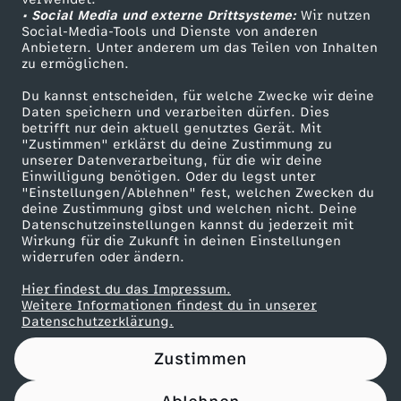
• Social Media und externe Drittsysteme:
O
Wir nutzen
ZDF Unternehmen
Social-Media-Tools und Dienste von anderen
Anbietern. Unter anderem um das Teilen von Inhalten
Karriere
O
zu ermöglichen.
Presseportal
Du kannst entscheiden, für welche Zwecke wir deine
K
ZDF goes Schule
Daten speichern und verarbeiten dürfen. Dies
betrifft nur dein aktuell genutztes Gerät. Mit
Werbefernsehen
"Zustimmen" erklärst du deine Zustimmung zu
L
unserer Datenverarbeitung, für die wir deine
Mainzelmännchen
Einwilligung benötigen. Oder du legst unter
I
"Einstellungen/Ablehnen" fest, welchen Zwecken du
deine Zustimmung gibst und welchen nicht. Deine
Datenschutzeinstellungen kannst du jederzeit mit
N
Wirkung für die Zukunft in deinen Einstellungen
widerrufen oder ändern.
E
Hier findest du das Impressum.
Partner
Weitere Informationen findest du in unserer
H
Datenschutzerklärung.
Zustimmen
O