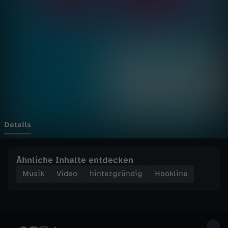
e
-
P
O
H
L
Details
M
Ähnliche Inhalte entdecken
A
Musik
Video
hintergründig
Hookline
N
N