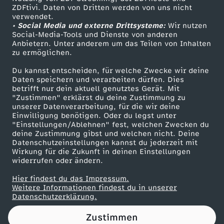
ZDFtivi. Daten von Dritten werden von uns nicht
i
Das ZDF
verwendet.
• Social Media und externe Drittsysteme:
Wir nutzen
ZDF Unternehmen
e
Social-Media-Tools und Dienste von anderen
Anbietern. Unter anderem um das Teilen von Inhalten
Karriere
zu ermöglichen.
s
Presseportal
Du kannst entscheiden, für welche Zwecke wir deine
ZDF goes Schule
Daten speichern und verarbeiten dürfen. Dies
e
betrifft nur dein aktuell genutztes Gerät. Mit
Werbefernsehen
"Zustimmen" erklärst du deine Zustimmung zu
r
unserer Datenverarbeitung, für die wir deine
Mainzelmännchen
Einwilligung benötigen. Oder du legst unter
"Einstellungen/Ablehnen" fest, welchen Zwecken du
M
deine Zustimmung gibst und welchen nicht. Deine
Datenschutzeinstellungen kannst du jederzeit mit
Wirkung für die Zukunft in deinen Einstellungen
a
widerrufen oder ändern.
n
Hier findest du das Impressum.
Partner
Weitere Informationen findest du in unserer
Datenschutzerklärung.
n
Zustimmen