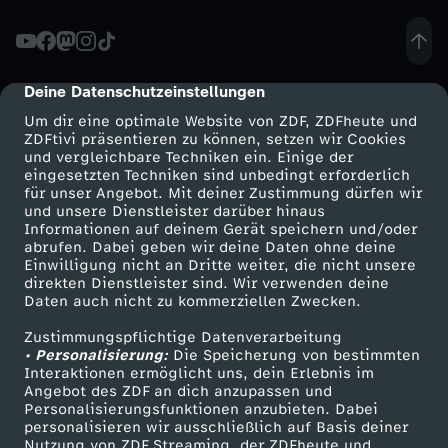
n
i
Deine Datenschutzeinstellungen
cmp-dialog-description
Um dir eine optimale Website von ZDF, ZDFheute und
n
ZDFtivi präsentieren zu können, setzen wir Cookies
und vergleichbare Techniken ein. Einige der
eingesetzten Techniken sind unbedingt erforderlich
g
für unser Angebot. Mit deiner Zustimmung dürfen wir
Mehr ZDF
Service
und unsere Dienstleister darüber hinaus
-
Informationen auf deinem Gerät speichern und/oder
ZDF-Apps
ZDFmitreden
abrufen. Dabei geben wir deine Daten ohne deine
Einwilligung nicht an Dritte weiter, die nicht unsere
W
Smart TV
Kontakt zum ZDF
direkten Dienstleister sind. Wir verwenden deine
Daten auch nicht zu kommerziellen Zwecken.
ZDFtext
Tickets
i
Zustimmungspflichtige Datenverarbeitung
Livestreams
Zuschauerservice
• Personalisierung:
Die Speicherung von bestimmten
e
Sendungen A-Z
Hilfe
Interaktionen ermöglicht uns, dein Erlebnis im
Angebot des ZDF an dich anzupassen und
TV-Programm
Personalisierungsfunktionen anzubieten. Dabei
d
personalisieren wir ausschließlich auf Basis deiner
Nutzung von ZDF Streaming, der ZDFheute und