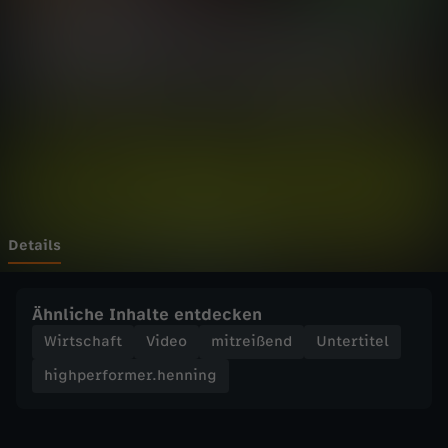
f
o
r
m
e
r
Details
.
Ähnliche Inhalte entdecken
h
Wirtschaft
Video
mitreißend
Untertitel
highperformer.henning
e
n