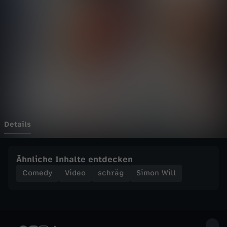
l
l
-
B
I
B
Details
I
Ähnliche Inhalte entdecken
o
Comedy
Video
schräg
Simon Will
d
e