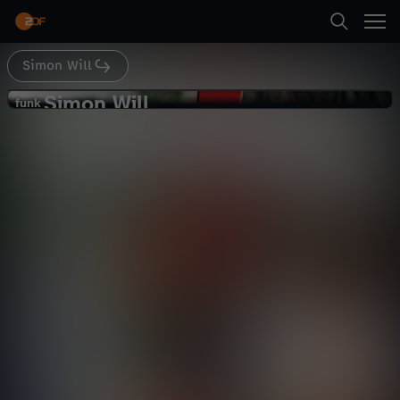
Abspielen
Simon Will
Zurück
Simon Will
S
funk
funk
BIBI oder DIEAUSSENSEITER?
i
Comedy
Video
schräg
m
Abspielen
o
n
Mehr
W
i