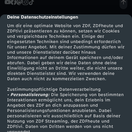
r
Deine Datenschutzeinstellungen
cmp-dialog-description
D
Um dir eine optimale Website von ZDF, ZDFheute und
ZDFtivi präsentieren zu können, setzen wir Cookies
und vergleichbare Techniken ein. Einige der
I
eingesetzten Techniken sind unbedingt erforderlich
für unser Angebot. Mit deiner Zustimmung dürfen wir
Mehr ZDF
Service
und unsere Dienstleister darüber hinaus
E
Informationen auf deinem Gerät speichern und/oder
ZDF-Apps
ZDFmitreden
abrufen. Dabei geben wir deine Daten ohne deine
A
Einwilligung nicht an Dritte weiter, die nicht unsere
Smart TV
Kontakt zum ZDF
direkten Dienstleister sind. Wir verwenden deine
Daten auch nicht zu kommerziellen Zwecken.
ZDFtext
Tickets
U
Zustimmungspflichtige Datenverarbeitung
Livestreams
Zuschauerservice
• Personalisierung:
S
Die Speicherung von bestimmten
Sendungen A-Z
Hilfe
Interaktionen ermöglicht uns, dein Erlebnis im
Angebot des ZDF an dich anzupassen und
TV-Programm
S
Personalisierungsfunktionen anzubieten. Dabei
personalisieren wir ausschließlich auf Basis deiner
Nutzung von ZDF Streaming, der ZDFheute und
E
ZDFtivi. Daten von Dritten werden von uns nicht
Das ZDF
verwendet.