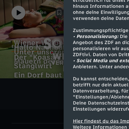
erforderlich für unser
hinaus Informationen a
ohne deine Einwilligung
Abspielen
Das kleine Fernsehspiel
verwenden deine Daten
Zustimmungspflichtige
• Personalisierung:
Die 
Wiener Wälder - Grüne Juwele
Angebot des ZDF an dic
Hallo Nachbarn!
Empfehlungen
Details
personalisieren wir au
Unter unserem Himmel
ZDFtivi. Daten von Dri
Der "Koasakraxler" und der
Mauern der Freiheit
• Social Media und ext
E
Stanglwirt
S
Anbietern. Unter ander
Ein Dorf baut auf
m
o
W
Du kannst entscheiden,
betrifft nur dein aktu
Noch 1
p
Datenverarbeitung, für 
n
i
"Einstellungen/Ablehn
Deine Datenschutzeinst
f
n
e
Einstellungen widerruf
e
e
n
Hier findest du das Im
Weitere Informationen 