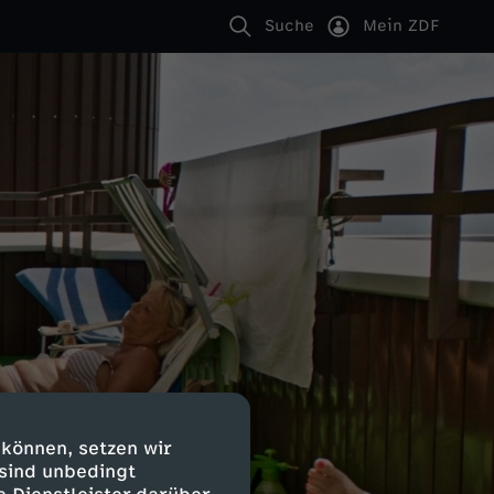
Suche
Mein ZDF
 können, setzen wir
 sind unbedingt