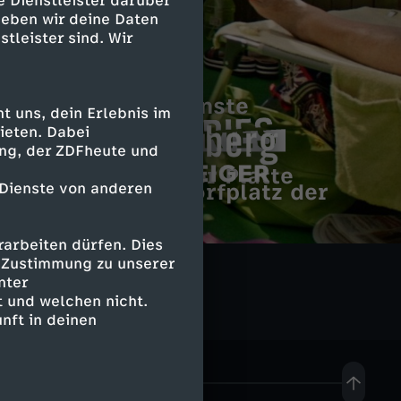
e Dienstleister darüber
geben wir deine Daten
stleister sind. Wir
Österreichs schönste
 uns, dein Erlebnis im
Alpenkirchen
ieten. Dabei
ing, der ZDFheute und
Das Comeback der Platte
C
Streets of Berlin
Kiosk-Kult: Am Dorfplatz der
A
 Dienste von anderen
Großstadt
o
Vorstadtweiber
s
B
arbeiten dürfen. Dies
p
e Zustimmung zu unserer
c
e
nter
 und welchen nicht.
S
h
r
nft in deinen
t
e
g
o