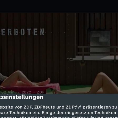
82 Min.
2022
ZDF
zeinstellungen
cription
fgemeinschaft mitten in der
ohnpark Alterlaa in Wien, der als
ebsite von ZDF, ZDFheute und ZDFtivi präsentieren zu
are Techniken ein. Einige der eingesetzten Techniken