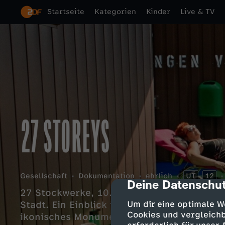
Startseite
Kategorien
Kinder
Live & TV
Gesellschaft
Dokumentation
ehrlich
UT
12
Deine Datenschut
cmp-dialog-des
27 Stockwerke, 10.000 Menschen. Eine Dor
Stadt. Ein Einblick in den weltberühmten W
Um dir eine optimale W
Cookies und vergleichb
ikonisches Monument sozialer Utopie gilt.