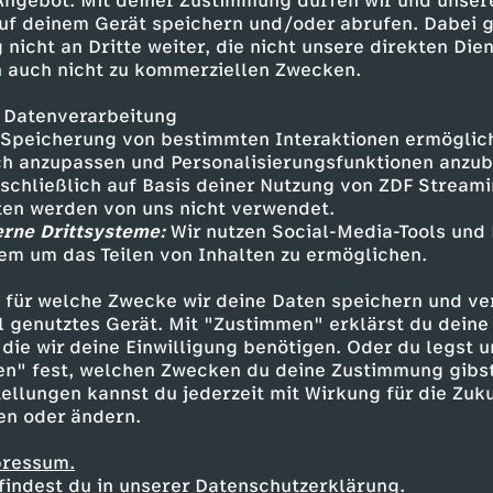
 Angebot. Mit deiner Zustimmung dürfen wir und unser
uf deinem Gerät speichern und/oder abrufen. Dabei 
 nicht an Dritte weiter, die nicht unsere direkten Dien
 auch nicht zu kommerziellen Zwecken.
 Datenverarbeitung
Almgeschichten aus
Speicherung von bestimmten Interaktionen ermöglicht
Vorarlberg
h anzupassen und Personalisierungsfunktionen anzub
sschließlich auf Basis deiner Nutzung von ZDF Stream
tten werden von uns nicht verwendet.
Wiens verborgene Friedhöfe
M
D
erne Drittsysteme:
Wir nutzen Social-Media-Tools und
em um das Teilen von Inhalten zu ermöglichen.
Geschichten
e
D
New York, New York
e
D
Noch 7
 für welche Zwecke wir deine Daten speichern und ver
i
o
ell genutztes Gerät. Mit "Zustimmen" erklärst du dein
r
e
die wir deine Einwilligung benötigen. Oder du legst u
en" fest, welchen Zwecken du deine Zustimmung gibst
n
p
P
u
ellungen kannst du jederzeit mit Wirkung für die Zuku
en oder ändern.
K
p
r
t
pressum.
i
e
findest du in unserer Datenschutzerklärung.