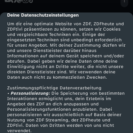
e
i
S
e
s
a
e
8
s
s
m
d
h
c
h
Deine Datenschutzeinstellungen
cmp-dialog-description
L
n
r
!
t
t
e
Um dir eine optimale Website von ZDF, ZDFheute und
e
n
h
l
ZDFtivi präsentieren zu können, setzen wir Cookies
a
G
n
und vergleichbare Techniken ein. Einige der
d
i
i
eingesetzten Techniken sind unbedingt erforderlich
s
a
w
u
n
u
für unser Angebot. Mit deiner Zustimmung dürfen wir
w
Mehr ZDF
Service
und unsere Dienstleister darüber hinaus
a
n
n
Informationen auf deinem Gerät speichern und/oder
K
c
e
n
d
i
ZDF-Apps
ZDFmitreden
a
abrufen. Dabei geben wir deine Daten ohne deine
s
D
e
Einwilligung nicht an Dritte weiter, die nicht unsere
Smart TV
Kontakt zum ZDF
r
h
i
g
direkten Dienstleister sind. Wir verwenden deine
l
r
Daten auch nicht zu kommerziellen Zwecken.
ZDFtext
Tickets
L
e
s
e
t
z
e
t
Zustimmungspflichtige Datenverarbeitung
Livestreams
Zuschauerservice
e
• Personalisierung:
Die Speicherung von bestimmten
e
u
V
Sendungen A-Z
Hilfe
Interaktionen ermöglicht uns, dein Erlebnis im
i
s
e
n
n
Angebot des ZDF an dich anzupassen und
TV-Programm
b
t
a
Personalisierungsfunktionen anzubieten. Dabei
s
t
r
personalisieren wir ausschließlich auf Basis deiner
w
Nutzung von ZDF Streaming, der ZDFheute und
e
s
t
ZDFtivi. Daten von Dritten werden von uns nicht
e
ö
A
Das ZDF
verwendet.