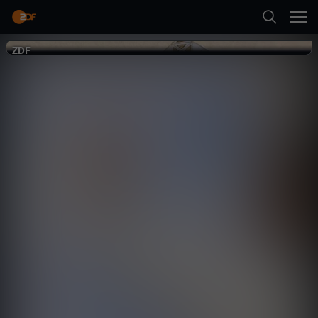
Zurück
Das kleine Fernsehspiel
ZDF
ZDF
Suche
Startseite
Gesellschaft
Dokumentation
tiefgründig
A
Kategorien
n
Abspielen
i
Kinder
Mehr
m
Live & TV
a
Mein ZDF
-