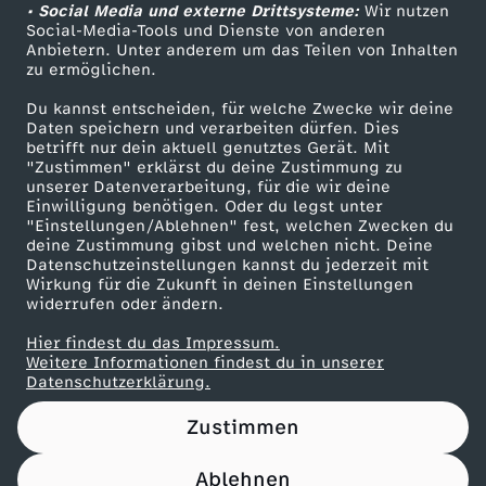
i
• Social Media und externe Drittsysteme:
Wir nutzen
n
c
e
ZDF Unternehmen
Social-Media-Tools und Dienste von anderen
s
c
l
r
Anbietern. Unter anderem um das Teilen von Inhalten
Karriere
–
h
r
zu ermöglichen.
h
p
Presseportal
n
Du kannst entscheiden, für welche Zwecke wir deine
L
l
s
ZDF goes Schule
Daten speichern und verarbeiten dürfen. Dies
t
e
betrifft nur dein aktuell genutztes Gerät. Mit
o
Werbefernsehen
"Zustimmen" erklärst du deine Zustimmung zu
i
a
unserer Datenverarbeitung, für die wir deine
e
n
Mainzelmännchen
c
Einwilligung benötigen. Oder du legst unter
f
n
"Einstellungen/Ablehnen" fest, welchen Zwecken du
r
deine Zustimmung gibst und welchen nicht. Deine
h
Datenschutzeinstellungen kannst du jederzeit mit
e
d
Wirkung für die Zukunft in deinen Einstellungen
widerrufen oder ändern.
K
I
Hier findest du das Impressum.
Partner
i
Weitere Informationen findest du in unserer
t
Datenschutzerklärung.
n
Zustimmen
s
d
Ablehnen