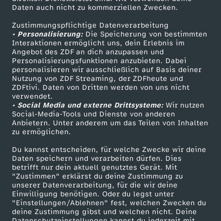
o
Daten auch nicht zu kommerziellen Zwecken.
ZDFtext
Tickets
ß
Zustimmungspflichtige Datenverarbeitung
Livestreams
Zuschauerservice
• Personalisierung:
Die Speicherung von bestimmten
Sendungen A-Z
Hilfe
Interaktionen ermöglicht uns, dein Erlebnis im
e
Angebot des ZDF an dich anzupassen und
TV-Programm
Personalisierungsfunktionen anzubieten. Dabei
personalisieren wir ausschließlich auf Basis deiner
r
Nutzung von ZDF Streaming, der ZDFheute und
ZDFtivi. Daten von Dritten werden von uns nicht
Das ZDF
M
verwendet.
• Social Media und externe Drittsysteme:
Wir nutzen
ZDF Unternehmen
Social-Media-Tools und Dienste von anderen
a
Anbietern. Unter anderem um das Teilen von Inhalten
Karriere
zu ermöglichen.
Presseportal
r
Du kannst entscheiden, für welche Zwecke wir deine
ZDF goes Schule
Daten speichern und verarbeiten dürfen. Dies
k
betrifft nur dein aktuell genutztes Gerät. Mit
Werbefernsehen
"Zustimmen" erklärst du deine Zustimmung zu
unserer Datenverarbeitung, für die wir deine
Mainzelmännchen
e
Einwilligung benötigen. Oder du legst unter
"Einstellungen/Ablehnen" fest, welchen Zwecken du
deine Zustimmung gibst und welchen nicht. Deine
n
Datenschutzeinstellungen kannst du jederzeit mit