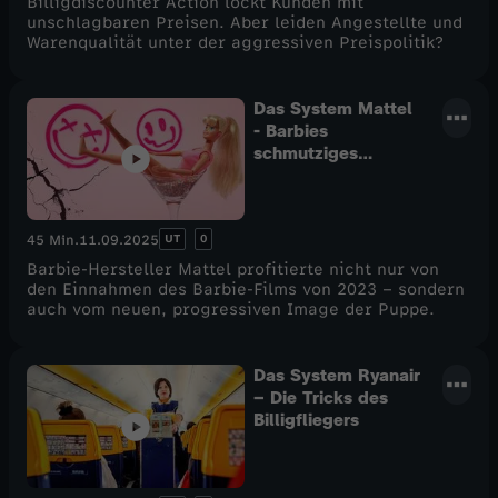
Billigdiscounter Action lockt Kunden mit
unschlagbaren Preisen. Aber leiden Angestellte und
i
Warenqualität unter der aggressiven Preispolitik?
n
Das System Mattel
- Barbies
t
schmutziges
Geheimnis
e
UT
0
45 Min.
11.09.2025
r
Barbie-Hersteller Mattel profitierte nicht nur von
den Einnahmen des Barbie-Films von 2023 – sondern
d
auch vom neuen, progressiven Image der Puppe.
i
Das System Ryanair
– Die Tricks des
e
Billigfliegers
K