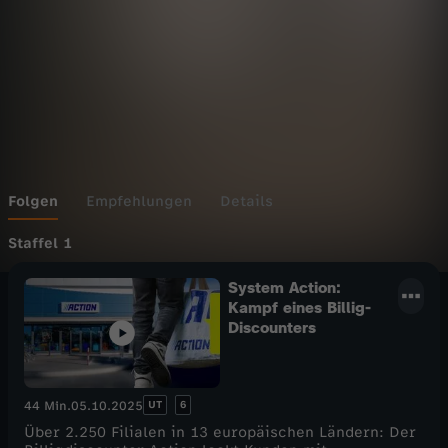
t
e
m
-
B
Folgen
Empfehlungen
Details
l
Staffel 1
System Action:
i
Kampf eines Billig-
Discounters
c
k
UT
6
44 Min.
05.10.2025
h
Über 2.250 Filialen in 13 europäischen Ländern: Der