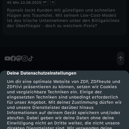
UT
0
45 Min.
12.08.2025
u
Ryanair lockt Kunden mit günstigen und schnellen
Flügen ans Traumziel. Mit seinem Low-Cost-Modell
l
ist das irische Unternehmen unter den Billigairlines
der Überflieger - doch zu welchem Preis?
i
s
s
Deine Datenschutzeinstellungen
cmp-dialog-description
e
Um dir eine optimale Website von ZDF, ZDFheute und
ZDFtivi präsentieren zu können, setzen wir Cookies
n
und vergleichbare Techniken ein. Einige der
eingesetzten Techniken sind unbedingt erforderlich
g
für unser Angebot. Mit deiner Zustimmung dürfen wir
Mehr ZDF
Service
und unsere Dienstleister darüber hinaus
Informationen auf deinem Gerät speichern und/oder
r
ZDF-Apps
ZDFmitreden
abrufen. Dabei geben wir deine Daten ohne deine
Einwilligung nicht an Dritte weiter, die nicht unsere
Smart TV
Kontakt zum ZDF
direkten Dienstleister sind. Wir verwenden deine