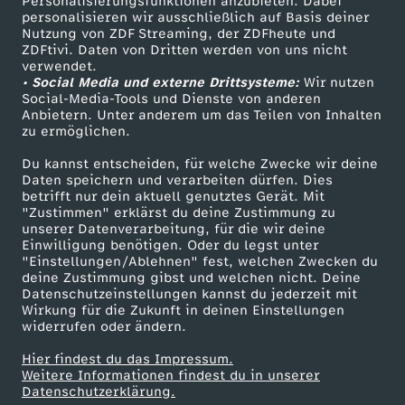
Personalisierungsfunktionen anzubieten. Dabei
personalisieren wir ausschließlich auf Basis deiner
Nutzung von ZDF Streaming, der ZDFheute und
ZDFtivi. Daten von Dritten werden von uns nicht
Das ZDF
verwendet.
• Social Media und externe Drittsysteme:
Wir nutzen
ZDF Unternehmen
Social-Media-Tools und Dienste von anderen
Anbietern. Unter anderem um das Teilen von Inhalten
Karriere
zu ermöglichen.
Presseportal
Du kannst entscheiden, für welche Zwecke wir deine
ZDF goes Schule
Daten speichern und verarbeiten dürfen. Dies
betrifft nur dein aktuell genutztes Gerät. Mit
Werbefernsehen
"Zustimmen" erklärst du deine Zustimmung zu
unserer Datenverarbeitung, für die wir deine
Mainzelmännchen
Einwilligung benötigen. Oder du legst unter
"Einstellungen/Ablehnen" fest, welchen Zwecken du
deine Zustimmung gibst und welchen nicht. Deine
Datenschutzeinstellungen kannst du jederzeit mit
Wirkung für die Zukunft in deinen Einstellungen
widerrufen oder ändern.
Hier findest du das Impressum.
Partner
Weitere Informationen findest du in unserer
Datenschutzerklärung.