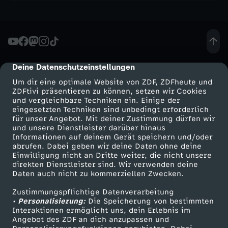
Deine Datenschutzeinstellungen
cmp-dialog-description
Um dir eine optimale Website von ZDF, ZDFheute und
ZDFtivi präsentieren zu können, setzen wir Cookies
und vergleichbare Techniken ein. Einige der
eingesetzten Techniken sind unbedingt erforderlich
für unser Angebot. Mit deiner Zustimmung dürfen wir
Mehr ZDF
Service
und unsere Dienstleister darüber hinaus
Informationen auf deinem Gerät speichern und/oder
ZDF-Apps
ZDFmitreden
abrufen. Dabei geben wir deine Daten ohne deine
Einwilligung nicht an Dritte weiter, die nicht unsere
Smart TV
Kontakt zum ZDF
direkten Dienstleister sind. Wir verwenden deine
Daten auch nicht zu kommerziellen Zwecken.
ZDFtext
Tickets
Zustimmungspflichtige Datenverarbeitung
Livestreams
Zuschauerservice
• Personalisierung:
Die Speicherung von bestimmten
Sendungen A-Z
Hilfe
Interaktionen ermöglicht uns, dein Erlebnis im
Angebot des ZDF an dich anzupassen und
TV-Programm