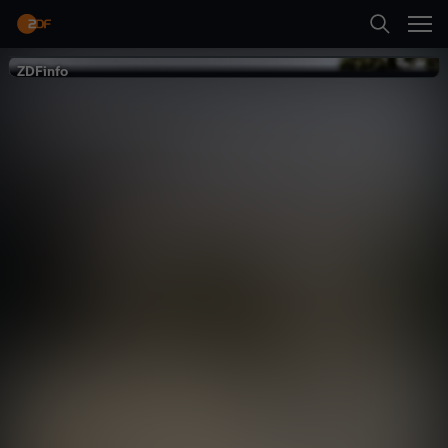
Zurück
ZDFinfo
ZDFinfo
Der Preis des
Krieges
Geschichte
Dokumentation
hintergründig
Neueste Folge abspielen
Mehr