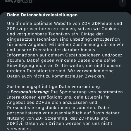
r
u
f
c
e
a
r
g
n
l
h
h
Deine Datenschutzeinstellungen
cmp-dialog-description
g
s
Um dir eine optimale Website von ZDF, ZDFheute und
s
o
i
e
l
ZDFtivi präsentieren zu können, setzen wir Cookies
und vergleichbare Techniken ein. Einige der
i
L
t
c
n
eingesetzten Techniken sind unbedingt erforderlich
n
u
für unser Angebot. Mit deiner Zustimmung dürfen wir
Mehr ZDF
Service
und unsere Dienstleister darüber hinaus
n
a
e
h
e
Informationen auf deinem Gerät speichern und/oder
b
n
ZDF-Apps
ZDFmitreden
abrufen. Dabei geben wir deine Daten ohne deine
.
n
Einwilligung nicht an Dritte weiter, die nicht unsere
i
A
-
Smart TV
Kontakt zum ZDF
e
g
direkten Dienstleister sind. Wir verwenden deine
Daten auch nicht zu kommerziellen Zwecken.
ZDFtext
Tickets
.
d
g
c
z
r
e
Zustimmungspflichtige Datenverarbeitung
Livestreams
Zuschauerservice
• Personalisierung:
Die Speicherung von bestimmten
.
e
k
u
Sendungen A-Z
Hilfe
Interaktionen ermöglicht uns, dein Erlebnis im
g
n
Angebot des ZDF an dich anzupassen und
TV-Programm
Personalisierungsfunktionen anzubieten. Dabei
r
e
r
-
personalisieren wir ausschließlich auf Basis deiner
Nutzung von ZDF Streaming, der ZDFheute und
d
r
ü
ZDFtivi. Daten von Dritten werden von uns nicht
e
Das ZDF
verwendet.