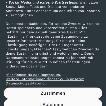
• Social Media und externe Drittsysteme:
Wir nutzen
ZDF Unternehmen
ö
n
c
Social-Media-Tools und Dienste von anderen
i
Anbietern. Unter anderem um das Teilen von Inhalten
Karriere
zu ermöglichen.
r
?
k
n
Presseportal
Du kannst entscheiden, für welche Zwecke wir deine
ZDF goes Schule
f
L
z
Daten speichern und verarbeiten dürfen. Dies
S
betrifft nur dein aktuell genutztes Gerät. Mit
Werbefernsehen
"Zustimmen" erklärst du deine Zustimmung zu
e
a
u
unserer Datenverarbeitung, für die wir deine
t
Mainzelmännchen
Einwilligung benötigen. Oder du legst unter
"Einstellungen/Ablehnen" fest, welchen Zwecken du
r
n
r
a
deine Zustimmung gibst und welchen nicht. Deine
Datenschutzeinstellungen kannst du jederzeit mit
d
B
Wirkung für die Zukunft in deinen Einstellungen
d
widerrufen oder ändern.
w
e
Hier findest du das Impressum.
t
Partner
Weitere Informationen findest du in unserer
Datenschutzerklärung.
i
s
t
Zustimmen
r
i
e
Ablehnen