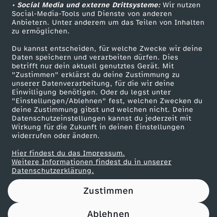
u
• Social Media und externe Drittsysteme:
Wir nutzen
ZDF Unternehmen
i
Social-Media-Tools und Dienste von anderen
n
Anbietern. Unter anderem um das Teilen von Inhalten
Karriere
zu ermöglichen.
a
Presseportal
d
Du kannst entscheiden, für welche Zwecke wir deine
ZDF goes Schule
l
Daten speichern und verarbeiten dürfen. Dies
betrifft nur dein aktuell genutztes Gerät. Mit
F
Werbefernsehen
"Zustimmen" erklärst du deine Zustimmung zu
s
unserer Datenverarbeitung, für die wir deine
Mainzelmännchen
l
Einwilligung benötigen. Oder du legst unter
"Einstellungen/Ablehnen" fest, welchen Zwecken du
deine Zustimmung gibst und welchen nicht. Deine
u
Datenschutzeinstellungen kannst du jederzeit mit
Wirkung für die Zukunft in deinen Einstellungen
widerrufen oder ändern.
s
Hier findest du das Impressum.
Partner
s
Weitere Informationen findest du in unserer
Datenschutzerklärung.
Zustimmen
Ablehnen