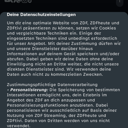
c
e
i
s
i
h
Deine Datenschutzeinstellungen
cmp-dialog-description
n
c
Um dir eine optimale Website von ZDF, ZDFheute und
n
l
ZDFtivi präsentieren zu können, setzen wir Cookies
e
h
und vergleichbare Techniken ein. Einige der
g
eingesetzten Techniken sind unbedingt erforderlich
u
für unser Angebot. Mit deiner Zustimmung dürfen wir
r
e
Mehr ZDF
Service
und unsere Dienstleister darüber hinaus
P
Informationen auf deinem Gerät speichern und/oder
n
ZDF-Apps
ZDFmitreden
S
n
abrufen. Dabei geben wir deine Daten ohne deine
Einwilligung nicht an Dritte weiter, die nicht unsere
o
Smart TV
Kontakt zum ZDF
g
direkten Dienstleister sind. Wir verwenden deine
e
F
Daten auch nicht zu kommerziellen Zwecken.
ZDFtext
Tickets
t
e
Zustimmungspflichtige Datenverarbeitung
Livestreams
Zuschauerservice
i
e
• Personalisierung:
Die Speicherung von bestimmten
e
Sendungen A-Z
Hilfe
Interaktionen ermöglicht uns, dein Erlebnis im
n
t
l
Angebot des ZDF an dich anzupassen und
TV-Programm
Personalisierungsfunktionen anzubieten. Dabei
n
personalisieren wir ausschließlich auf Basis deiner
e
s
Nutzung von ZDF Streaming, der ZDFheute und
t
ZDFtivi. Daten von Dritten werden von uns nicht
Das ZDF
verwendet.