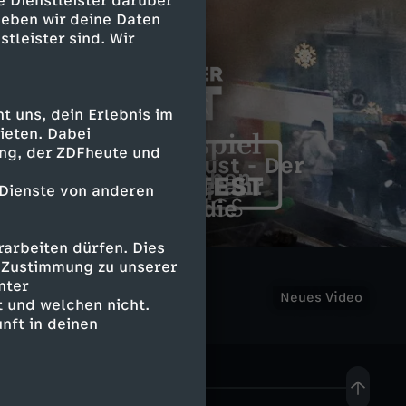
e Dienstleister darüber
geben wir deine Daten
stleister sind. Wir
 uns, dein Erlebnis im
ieten. Dabei
ing, der ZDFheute und
Unser Westen
Krieg und Holocaust - Der
D
Ein Jahrhundertleben
K
deutsche Abgrund
 Dienste von anderen
Terra X History - die
i
a
Einzeldokus
D
arbeiten dürfen. Dies
e
P
i
e Zustimmung zu unserer
i
nter
K
r
Neues Video
 und welchen nicht.
s
e
nft in deinen
r
o
e
n
a
t
r