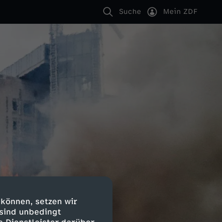
Suche
Mein ZDF
 können, setzen wir
 sind unbedingt