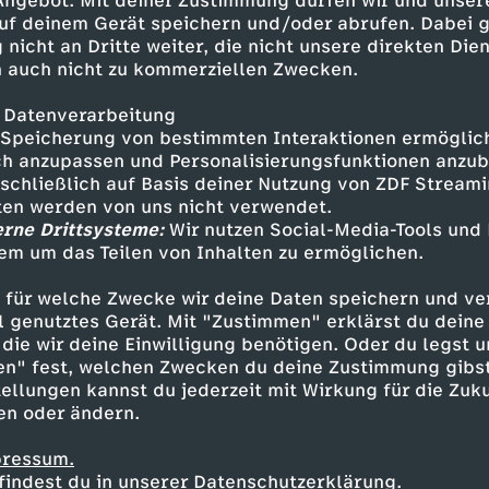
 Angebot. Mit deiner Zustimmung dürfen wir und unser
uf deinem Gerät speichern und/oder abrufen. Dabei 
 nicht an Dritte weiter, die nicht unsere direkten Dien
 auch nicht zu kommerziellen Zwecken.
 Datenverarbeitung
Speicherung von bestimmten Interaktionen ermöglicht
h anzupassen und Personalisierungsfunktionen anzub
hauptsache kultur
sschließlich auf Basis deiner Nutzung von ZDF Stream
E
tten werden von uns nicht verwendet.
Story
Past Forward
I
erne Drittsysteme:
Wir nutzen Social-Media-Tools und
An einem Tag im September -
i
em um das Teilen von Inhalten zu ermöglichen.
Die Dokumentation
n
I
 für welche Zwecke wir deine Daten speichern und ver
n
A
ell genutztes Gerät. Mit "Zustimmen" erklärst du dein
s
n
die wir deine Einwilligung benötigen. Oder du legst u
O
l
en" fest, welchen Zwecken du deine Zustimmung gibst
i
s
ellungen kannst du jederzeit mit Wirkung für die Zuku
p
l
en oder ändern.
d
i
f
e
pressum.
findest du in unserer Datenschutzerklärung.