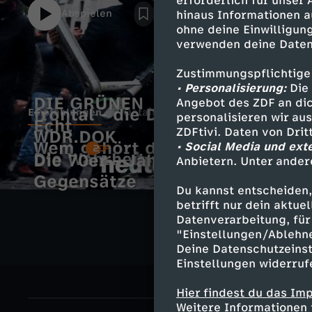
erforderlich für unser
Abspielen
hinaus Informationen a
ohne deine Einwilligung
verwenden deine Daten
Zustimmungspflichtige
• Personalisierung:
Die 
DIE GRÜNEN
Angebot des ZDF an dic
frontal - die Doku
Empfehlungen
Details
personalisieren wir au
Echt
ZDFtivi. Daten von Dri
WDR.DOK
Wem gehört die Welt?
• Social Media und ext
E
Die Wahrheit über Franco
Die 70er - Jahrzehnt der
Anbietern. Unter ander
Neues Video
Gegensätze
m
h
Du kannst entscheiden,
betrifft nur dein aktu
p
Datenverarbeitung, für 
e
"Einstellungen/Ablehn
Deine Datenschutzeinst
f
u
Einstellungen widerruf
e
t
Hier findest du das Im
Weitere Informationen 