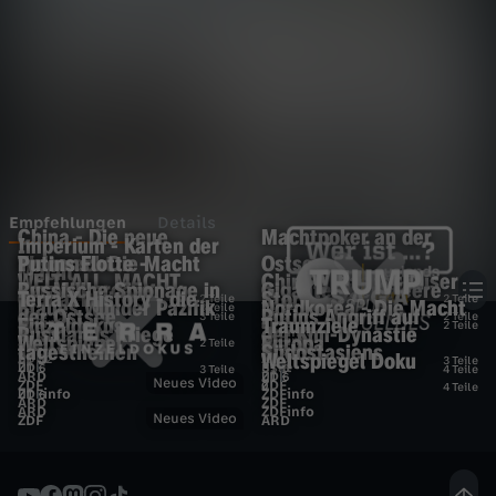
Empfehlungen
Details
China - Die neue
Machtpoker an der
Imperium - Karten der
Weltmacht
Tycoons - Die Macht
Putins Flotte -
Ostsee
Macht
WELT. ALL. MACHT.
Chinas Drachenkaiser
E
der Milliardäre
Russische Spionage in
Giganten der Meere
Global PolitiX
Terra X History - die
Story
UT
12
UT
W
2 Teile
2 Teile
Blaues Wunder Pazifik
Nordkorea - Die Macht
UT
6
UT
12
3 Teile
der Ostsee
Putins Angriff auf
UT
UT
6
3 Teile
2 Teile
Einzeldokus
Traumziele
ZDFinfo
ZDF
UT
6
6
2 Teile
Russlands Kriege
der Kim-Dynastie
ZDFinfo
ZDFinfo
a
m
Weltspiegel
Europa
ZDF
ZDFinfo
UT
6
W
2 Teile
tagesthemen
Südostasiens
ZDFinfo
ZDFinfo
UT
UT
e
T
6
Weltspiegel Doku
ZDF
ARD
UT
12
UT
3 Teile
ZDF
3sat
UT
6
UT
6
3 Teile
4 Teile
ARD
ZDF
UT
6
Neues Video
ZDF
ZDF
T
0
u
4 Teile
p
ZDFinfo
ZDFinfo
UT
6
e
ARD
ZDF
r
r
ARD
ZDFinfo
Neues Video
ZDF
ARD
e
s
f
l
i
u