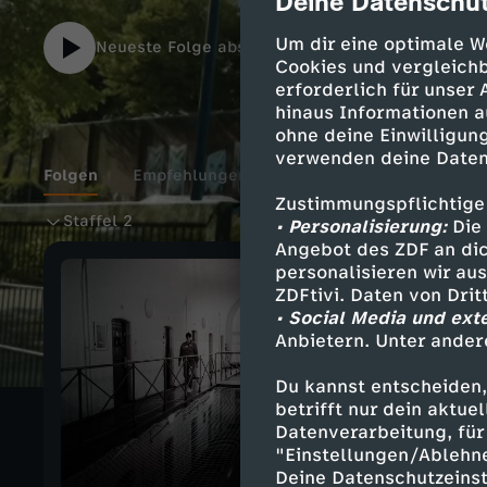
Deine Datenschut
cmp-dialog-des
Um dir eine optimale W
Neueste Folge abspielen
Cookies und vergleichb
erforderlich für unser
hinaus Informationen a
ohne deine Einwilligung
verwenden deine Daten
Folgen
Empfehlungen
Extras
Details
Zustimmungspflichtige
S
Staffel 2
• Personalisierung:
Die 
Angebot des ZDF an dic
t
personalisieren wir au
ZDFtivi. Daten von Dri
• Social Media und ext
a
Anbietern. Unter ander
f
Du kannst entscheiden,
betrifft nur dein aktu
f
Datenverarbeitung, für 
"Einstellungen/Ablehn
Deine Datenschutzeinst