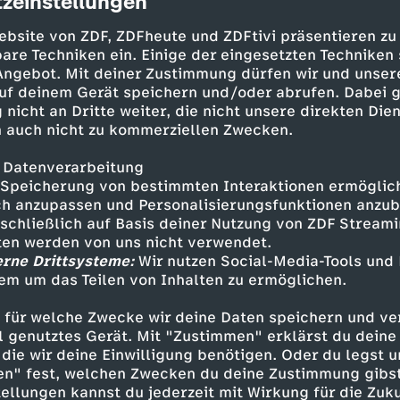
zeinstellungen
cription
ebsite von ZDF, ZDFheute und ZDFtivi präsentieren zu
are Techniken ein. Einige der eingesetzten Techniken
 Angebot. Mit deiner Zustimmung dürfen wir und unser
uf deinem Gerät speichern und/oder abrufen. Dabei 
 nicht an Dritte weiter, die nicht unsere direkten Dien
 auch nicht zu kommerziellen Zwecken.
 Datenverarbeitung
Speicherung von bestimmten Interaktionen ermöglicht
h anzupassen und Personalisierungsfunktionen anzub
Weggesperrt für Jahrzehnte
sschließlich auf Basis deiner Nutzung von ZDF Stream
tten werden von uns nicht verwendet.
UT
12
45 Min.
20.10.2025
erne Drittsysteme:
Wir nutzen Social-Media-Tools und
Verurteilt für ein Kapitalverbrechen und 
em um das Teilen von Inhalten zu ermöglichen.
verbüßen knapp 1800 Inhaftierte in Deutsc
Wie sieht der Gefängnisalltag aus?
 für welche Zwecke wir deine Daten speichern und ver
ell genutztes Gerät. Mit "Zustimmen" erklärst du dein
die wir deine Einwilligung benötigen. Oder du legst u
en" fest, welchen Zwecken du deine Zustimmung gibst
ellungen kannst du jederzeit mit Wirkung für die Zuku