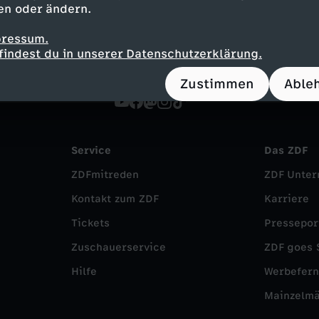
en oder ändern.
pressum.
findest du in unserer Datenschutzerklärung.
Zustimmen
Able
Service
Das ZDF
ZDFmitreden
ZDF Unte
Kontakt zum ZDF
Karriere
Tickets
Pressepor
Zuschauerservice
ZDF goes 
Hilfe
Werbefer
Mainzelm