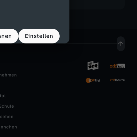
hnen
Einstellen
rnehmen
tal
Schule
nsehen
ännchen