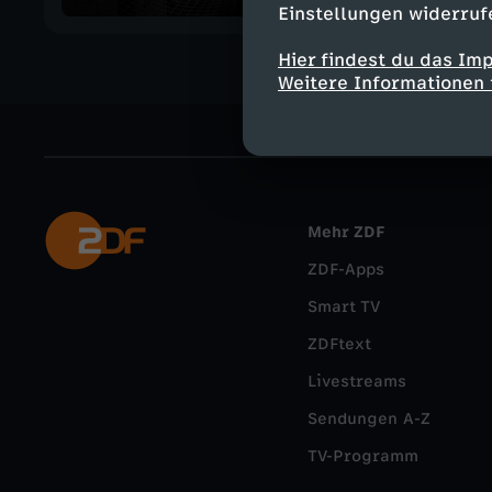
e
Einstellungen widerruf
l
Hier findest du das Im
Weitere Informationen 
2
Mehr ZDF
ZDF-Apps
Smart TV
ZDFtext
Livestreams
Sendungen A-Z
TV-Programm