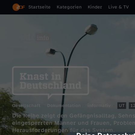
Startseite
Kategorien
Kinder
Live & TV
Gesellschaft
Dokumentation
informativ
UT
1
Die Reihe zeigt den Gefängnisalltag, Seh
eingesperrten Männer und Frauen, Proble
Herausforderungen für das System.