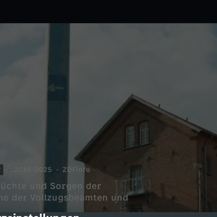
2
2016-2025
ZDFinfo
nsüchte und Sorgen der
me der Vollzugsbeamten und