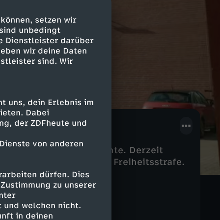
 können, setzen wir
 sind unbedingt
e Dienstleister darüber
geben wir deine Daten
stleister sind. Wir
 uns, dein Erlebnis im
ieten. Dabei
ing, der ZDFheute und
 Dienste von anderen
weggesperrt für Jahrzehnte. Derzeit
hland eine lebenslange Freiheitsstrafe.
arbeiten dürfen. Dies
e Zustimmung zu unserer
nter
 und welchen nicht.
nft in deinen