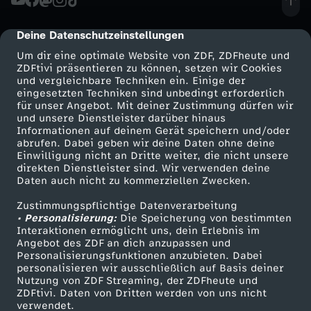
t
'
e
n
g
d
h
Deine Datenschutzeinstellungen
cmp-dialog-description
t
Um dir eine optimale Website von ZDF, ZDFheute und
e
a
l
ZDFtivi präsentieren zu können, setzen wir Cookies
e
und vergleichbare Techniken ein. Einige der
eingesetzten Techniken sind unbedingt erforderlich
s
m
u
für unser Angebot. Mit deiner Zustimmung dürfen wir
d
Mehr ZDF
Service
und unsere Dienstleister darüber hinaus
Informationen auf deinem Gerät speichern und/oder
c
m
n
ZDF-Apps
ZDFmitreden
e
abrufen. Dabei geben wir deine Daten ohne deine
Einwilligung nicht an Dritte weiter, die nicht unsere
Smart TV
Kontakt zum ZDF
h
-
g
direkten Dienstleister sind. Wir verwenden deine
r
Daten auch nicht zu kommerziellen Zwecken.
ZDFtext
Tickets
i
D
e
Zustimmungspflichtige Datenverarbeitung
Livestreams
Zuschauerservice
G
• Personalisierung:
Die Speicherung von bestimmten
Sendungen A-Z
Hilfe
Interaktionen ermöglicht uns, dein Erlebnis im
c
i
n
e
Angebot des ZDF an dich anzupassen und
TV-Programm
Personalisierungsfunktionen anzubieten. Dabei
h
e
personalisieren wir ausschließlich auf Basis deiner
s
Nutzung von ZDF Streaming, der ZDFheute und
ZDFtivi. Daten von Dritten werden von uns nicht
t
D
Das ZDF
verwendet.