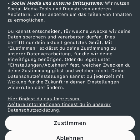
c
• Social Media und externe Drittsysteme:
Wir nutzen
ZDF Unternehmen
Social-Media-Tools und Dienste von anderen
e
o
h
Anbietern. Unter anderem um das Teilen von Inhalten
Karriere
zu ermöglichen.
(
k
Presseportal
i
Du kannst entscheiden, für welche Zwecke wir deine
ZDF goes Schule
Daten speichern und verarbeiten dürfen. Dies
n
u
betrifft nur dein aktuell genutztes Gerät. Mit
c
Werbefernsehen
"Zustimmen" erklärst du deine Zustimmung zu
unserer Datenverarbeitung, für die wir deine
)
m
Mainzelmännchen
h
Einwilligung benötigen. Oder du legst unter
"Einstellungen/Ablehnen" fest, welchen Zwecken du
e
deine Zustimmung gibst und welchen nicht. Deine
t
Datenschutzeinstellungen kannst du jederzeit mit
Wirkung für die Zukunft in deinen Einstellungen
n
widerrufen oder ändern.
e
Hier findest du das Impressum.
t
Partner
Weitere Informationen findest du in unserer
Datenschutzerklärung.
a
Zustimmen
t
Ablehnen