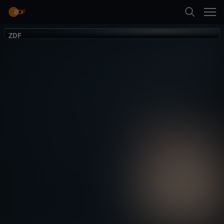
Zurück
ZDF
ZDF
Meine Nacht
des Mauerfalls
Geschichte
Dokumentation
hintergründig
Abspielen
Mehr