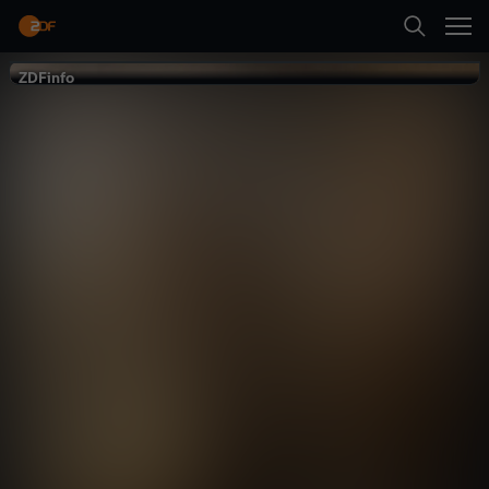
Zurück
ZDFinfo
ZDFinfo
Metropolen
der Antike
Geschichte
Dokumentation
informativ
Neueste Folge abspielen
Mehr