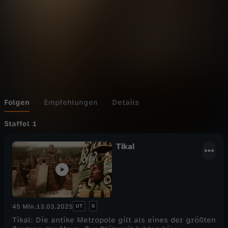
Folgen
Empfehlungen
Details
Staffel 1
Tikal
UT
6
45 Min.
13.03.2025
Tikal: Die antike Metropole gilt als eines der größten