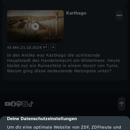
Karthago
UT
6
45 Min.
21.10.2024
In der Antike war Karthago die schillernde
Hauptstadt der Handelsmacht am Mittelmeer. Heute
bleibt nur ein Ruinenfeld in einem Vorort von Tunis.
Warum ging diese bedeutende Metropole unter?
Deine Datenschutzeinstellungen
cmp-dialog-description
Um dir eine optimale Website von ZDF, ZDFheute und