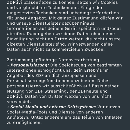
ZDFtivi präsentieren zu können, setzen wir Cookies
und vergleichbare Techniken ein. Einige der
eingesetzten Techniken sind unbedingt erforderlich
für unser Angebot. Mit deiner Zustimmung dürfen wir
Mehr ZDF
Service
und unsere Dienstleister darüber hinaus
Informationen auf deinem Gerät speichern und/oder
ZDF-Apps
ZDFmitreden
abrufen. Dabei geben wir deine Daten ohne deine
Einwilligung nicht an Dritte weiter, die nicht unsere
Smart TV
Kontakt zum ZDF
direkten Dienstleister sind. Wir verwenden deine
Daten auch nicht zu kommerziellen Zwecken.
ZDFtext
Tickets
Zustimmungspflichtige Datenverarbeitung
Livestreams
Zuschauerservice
• Personalisierung:
Die Speicherung von bestimmten
Sendungen A-Z
Hilfe
Interaktionen ermöglicht uns, dein Erlebnis im
Angebot des ZDF an dich anzupassen und
TV-Programm
Personalisierungsfunktionen anzubieten. Dabei
personalisieren wir ausschließlich auf Basis deiner
Nutzung von ZDF Streaming, der ZDFheute und
ZDFtivi. Daten von Dritten werden von uns nicht
Das ZDF
verwendet.
• Social Media und externe Drittsysteme:
Wir nutzen
ZDF Unternehmen
Social-Media-Tools und Dienste von anderen
Anbietern. Unter anderem um das Teilen von Inhalten
Karriere
zu ermöglichen.
Presseportal