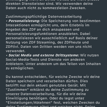
Smart TV
Kontakt zum ZDF
direkten Dienstleister sind. Wir verwenden deine
Daten auch nicht zu kommerziellen Zwecken.
ZDFtext
Tickets
Zustimmungspflichtige Datenverarbeitung
Livestreams
Zuschauerservice
• Personalisierung:
Die Speicherung von bestimmten
Sendungen A-Z
Hilfe
Interaktionen ermöglicht uns, dein Erlebnis im
Angebot des ZDF an dich anzupassen und
TV-Programm
Personalisierungsfunktionen anzubieten. Dabei
personalisieren wir ausschließlich auf Basis deiner
Nutzung von ZDF Streaming, der ZDFheute und
ZDFtivi. Daten von Dritten werden von uns nicht
Das ZDF
verwendet.
• Social Media und externe Drittsysteme:
Wir nutzen
ZDF Unternehmen
Social-Media-Tools und Dienste von anderen
Anbietern. Unter anderem um das Teilen von Inhalten
Karriere
zu ermöglichen.
Presseportal
Du kannst entscheiden, für welche Zwecke wir deine
ZDF goes Schule
Daten speichern und verarbeiten dürfen. Dies
betrifft nur dein aktuell genutztes Gerät. Mit
Werbefernsehen
"Zustimmen" erklärst du deine Zustimmung zu
unserer Datenverarbeitung, für die wir deine
Mainzelmännchen
Einwilligung benötigen. Oder du legst unter
"Einstellungen/Ablehnen" fest, welchen Zwecken du
deine Zustimmung gibst und welchen nicht. Deine