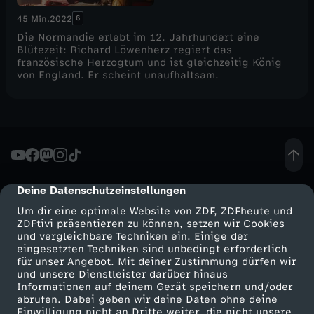
6
45 Min.
2022
Die Normandie erlebt im 12. Jahrhundert eine
Blütezeit: Richard Löwenherz regiert das
französische Herzogtum und ist gleichzeitig König
von England. Er scheint unaufhaltsam.
Deine Datenschutzeinstellungen
cmp-dialog-description
Um dir eine optimale Website von ZDF, ZDFheute und
ZDFtivi präsentieren zu können, setzen wir Cookies
und vergleichbare Techniken ein. Einige der
eingesetzten Techniken sind unbedingt erforderlich
für unser Angebot. Mit deiner Zustimmung dürfen wir
Mehr ZDF
Service
und unsere Dienstleister darüber hinaus
Informationen auf deinem Gerät speichern und/oder
ZDF-Apps
ZDFmitreden
abrufen. Dabei geben wir deine Daten ohne deine
Einwilligung nicht an Dritte weiter, die nicht unsere