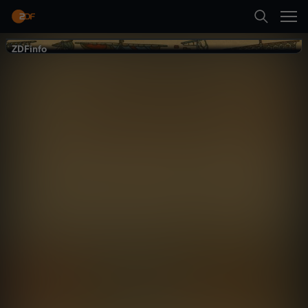
Zurück
Trailer
ZDFinfo
ZDFinfo
Suche
Mythos
Normannen
Startseite
Geschichte
Dokumentation
hintergründig
Kategorien
Erste Folge abspielen
Kinder
Trailer
Mehr
Live & TV
Mein ZDF