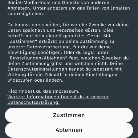
Social-Media-Tools und Dienste von anderen
Anbietern. Unter anderem um das Teilen von Inhalten
Karriere
zu ermöglichen.
Presseportal
Du kannst entscheiden, für welche Zwecke wir deine
ZDF goes Schule
Daten speichern und verarbeiten dürfen. Dies
betrifft nur dein aktuell genutztes Gerät. Mit
Werbefernsehen
"Zustimmen" erklärst du deine Zustimmung zu
unserer Datenverarbeitung, für die wir deine
Mainzelmännchen
Einwilligung benötigen. Oder du legst unter
"Einstellungen/Ablehnen" fest, welchen Zwecken du
deine Zustimmung gibst und welchen nicht. Deine
Datenschutzeinstellungen kannst du jederzeit mit
Wirkung für die Zukunft in deinen Einstellungen
widerrufen oder ändern.
Hier findest du das Impressum.
Partner
Weitere Informationen findest du in unserer
Datenschutzerklärung.
Zustimmen
Ablehnen
Nutzungsbedingungen
Datenschutz
Datenschutz-Einstellungen