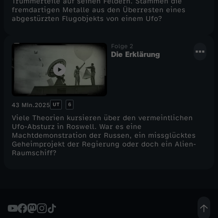
Trümmerteile auf seinen Feldern. Stammen die
fremdartigen Metalle aus den Überresten eines
A
abgestürzten Flugobjekts von einem Ufo?
r
Folge 2
Die Erklärung
e
a
UT
6
43 Min.
2025
5
Viele Theorien kursieren über den vermeintlichen
Ufo-Absturz in Roswell. War es eine
1
Machtdemonstration der Russen, ein missglücktes
Geheimprojekt der Regierung oder doch ein Alien-
Raumschiff?