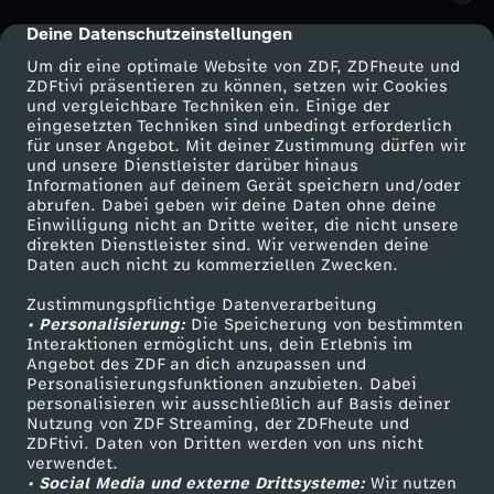
Deine Datenschutzeinstellungen
cmp-dialog-description
Um dir eine optimale Website von ZDF, ZDFheute und
ZDFtivi präsentieren zu können, setzen wir Cookies
und vergleichbare Techniken ein. Einige der
eingesetzten Techniken sind unbedingt erforderlich
für unser Angebot. Mit deiner Zustimmung dürfen wir
Mehr ZDF
Service
und unsere Dienstleister darüber hinaus
Informationen auf deinem Gerät speichern und/oder
ZDF-Apps
ZDFmitreden
abrufen. Dabei geben wir deine Daten ohne deine
Einwilligung nicht an Dritte weiter, die nicht unsere
Smart TV
Kontakt zum ZDF
direkten Dienstleister sind. Wir verwenden deine
Daten auch nicht zu kommerziellen Zwecken.
ZDFtext
Tickets
Zustimmungspflichtige Datenverarbeitung
Livestreams
Zuschauerservice
• Personalisierung:
Die Speicherung von bestimmten
Sendungen A-Z
Hilfe
Interaktionen ermöglicht uns, dein Erlebnis im
Angebot des ZDF an dich anzupassen und
TV-Programm
Personalisierungsfunktionen anzubieten. Dabei
personalisieren wir ausschließlich auf Basis deiner
Nutzung von ZDF Streaming, der ZDFheute und
ZDFtivi. Daten von Dritten werden von uns nicht
Das ZDF
verwendet.
• Social Media und externe Drittsysteme:
Wir nutzen
ZDF Unternehmen