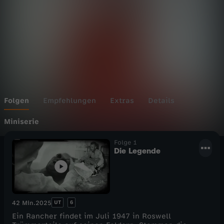
R
o
s
w
e
Folgen
Empfehlungen
Extras
Details
l
Miniserie
Folge 1
l
Die Legende
u
n
UT
6
42 Min.
2025
d
Ein Rancher findet im Juli 1947 in Roswell