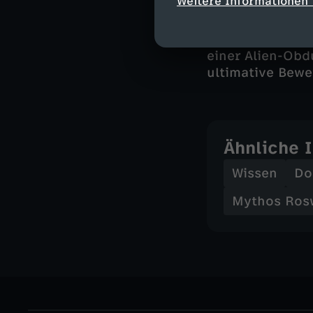
Weitere Informationen 
Leichenbestatte
mysteriösen Au
Krankenschweste
einer Alien-Obd
ultimative Bewe
Ähnliche 
Wissen
Do
Mythos Rosw