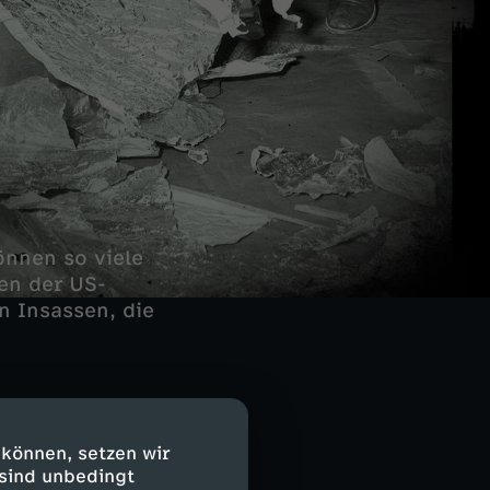
önnen so viele
en der US-
 Insassen, die
 können, setzen wir
 sind unbedingt
w Mexico in die