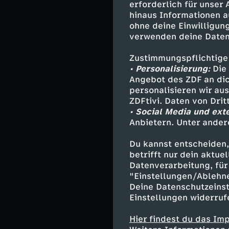
erforderlich für unser
Schlagzeilen. E
hinaus Informationen a
abgestürzt sein
ohne deine Einwilligung
zerstören und s
verwenden deine Daten
Hieroglyphen ge
Militärstützpunk
Zustimmungspflichtige
Statement: Die 
• Personalisierung:
Die 
Angebot des ZDF an dic
stammen.
personalisieren wir au
ZDFtivi. Daten von Dri
Nach dieser Erk
• Social Media und ext
1970er-Jahre da
Anbietern. Unter ander
Atomphysiker S
wodurch der My
Du kannst entscheiden,
betrifft nur dein aktu
Datenverarbeitung, für 
"Einstellungen/Ablehn
Alien-Obd
Deine Datenschutzeinst
Einstellungen widerruf
1989 behauptet 
Hier findest du das Im
Untertassen gea