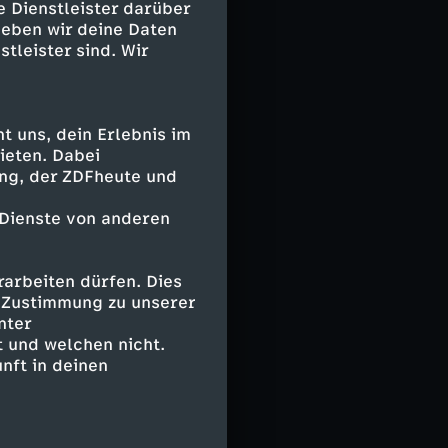
e Dienstleister darüber
ranch
geben wir deine Daten
sich nicht
stleister sind. Wir
mdartige
he gelegenen
 offizielle
tterballon
 uns, dein Erlebnis im
ieten. Dabei
ing, der ZDFheute und
bis Ende der
 Dienste von anderen
röffentlicht
re Real",
arbeiten dürfen. Dies
e Zustimmung zu unserer
nter
 und welchen nicht.
ssen
nft in deinen
mit fliegenden
amalige