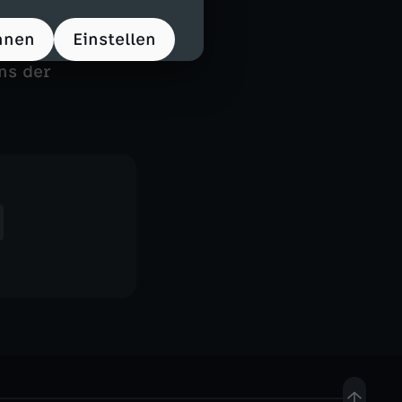
r einen
erstörten
hnen
Einstellen
kendes Video
ns der