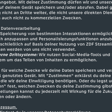
 Angebot. Mit deiner Zustimmung dürfen wir und unser
in mysteriöses Flugobjekt soll auf einer Schafs
uf deinem Gerät speichern und/oder abrufen. Dabei 
. Das ultraleichte, schimmernde Material lässt 
 nicht an Dritte weiter, die nicht unsere direkten Dien
pringt immer wieder in seine Form zurück. Fre
 auch nicht zu kommerziellen Zwecken.
ben Rätsel auf. Der Sheriff informiert den na
t. Nach der Untersuchung des Vorfalls folgt das
 Datenverarbeitung
Trümmerteile sollen von einem abgestürzten We
Speicherung von bestimmten Interaktionen ermöglicht
h anzupassen und Personalisierungsfunktionen anzub
sschließlich auf Basis deiner Nutzung von ZDF Stream
tten werden von uns nicht verwendet.
lärung wird es 30 Jahre lang still um Roswell, 
erne Drittsysteme:
Wir nutzen Social-Media-Tools und
s Interesse an Aliens wieder aufkeimt. 1979 ve
em um das Teilen von Inhalten zu ermöglichen.
tanton Friedman seine Dokumentation "UFO's A
thos Roswell wieder Fahrt aufnimmt.
 für welche Zwecke wir deine Daten speichern und ver
ell genutztes Gerät. Mit "Zustimmen" erklärst du dein
die wir deine Einwilligung benötigen. Oder du legst u
en" fest, welchen Zwecken du deine Zustimmung gibst
uktion und fliegende Unterta
ellungen kannst du jederzeit mit Wirkung für die Zuku
en oder ändern.
Bob Lazar, als Wissenschaftler in der Area 51 
pressum.
rbeitet zu haben. Ein Jahr später bricht der d