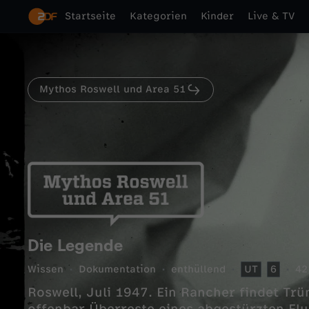
Startseite
Kategorien
Kinder
Live & TV
Mythos Roswell und Area 51
Die Legende
Wissen
Dokumentation
enthüllend
UT
6
42
Roswell, Juli 1947. Ein Rancher findet Trü