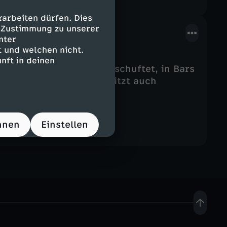
arbeiten dürfen. Dies
e Zustimmung zu unserer
nter
 und welchen nicht.
nft in deinen
briken wird tagsüber geschuftet, in Bars
s Leben in der Stadt besitzt auch
hnen
Einstellen