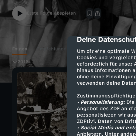
Erste Folge abspielen
Deine Datenschut
cmp-dialog-des
Folgen
Empfehlungen
Details
Um dir eine optimale W
Cookies und vergleichb
2
2018
erforderlich für unser
hinaus Informationen a
0
ohne deine Einwilligung
verwenden deine Daten
1
Zustimmungspflichtige
• Personalisierung:
Die 
8
Angebot des ZDF an dic
personalisieren wir au
ZDFtivi. Daten von Dri
• Social Media und ext
Anbietern. Unter ander