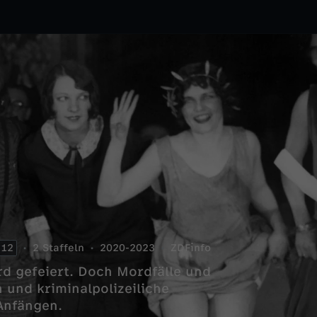
12
2 Staffeln
2020-2023
ZDFinfo
rd gefeiert. Doch Mordfälle und
 und kriminalpolizeiliche
 Anfängen.