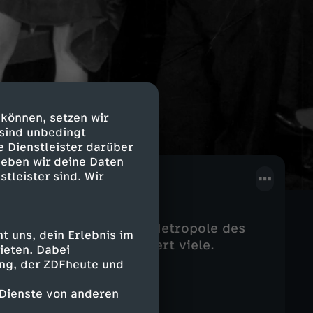
 können, setzen wir
 sind unbedingt
e Dienstleister darüber
geben wir deine Daten
stleister sind. Wir
n Städte der Welt, eine Metropole des
 uns, dein Erlebnis im
t blüht auf und fasziniert viele.
ieten. Dabei
ing, der ZDFheute und
 Dienste von anderen