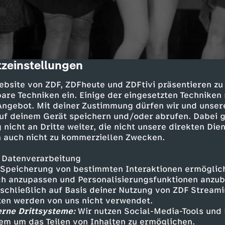
zeinstellungen
cription
ebsite von ZDF, ZDFheute und ZDFtivi präsentieren zu
are Techniken ein. Einige der eingesetzten Techniken
 Angebot. Mit deiner Zustimmung dürfen wir und unser
uf deinem Gerät speichern und/oder abrufen. Dabei 
Folge 3
 nicht an Dritte weiter, die nicht unsere direkten Dien
Utopie und Untergang
 auch nicht zu kommerziellen Zwecken.
UT
12
44 Min.
2020
 Datenverarbeitung
Berlin in den 20ern: Es ist eine der größte
Speicherung von bestimmten Interaktionen ermöglicht
Exzesses und des Fortschritts. Die Unterwel
h anzupassen und Personalisierungsfunktionen anzub
sschließlich auf Basis deiner Nutzung von ZDF Stream
tten werden von uns nicht verwendet.
erne Drittsysteme:
Wir nutzen Social-Media-Tools und
em um das Teilen von Inhalten zu ermöglichen.