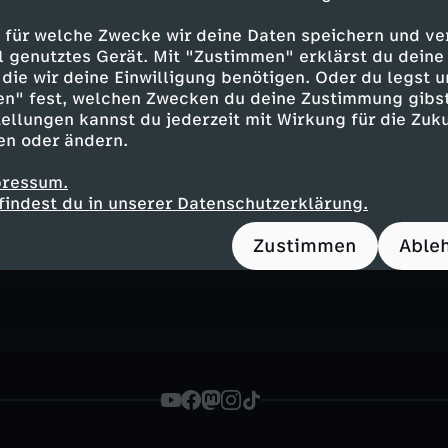
 für welche Zwecke wir deine Daten speichern und ver
ell genutztes Gerät. Mit "Zustimmen" erklärst du dein
Folge 4
die wir deine Einwilligung benötigen. Oder du legst u
Traumfabrik und Todesengel
en" fest, welchen Zwecken du deine Zustimmung gibst
UT
12
44 Min.
2020
ellungen kannst du jederzeit mit Wirkung für die Zuku
Die goldenen Jahre in Berlin: In großen Fa
en oder ändern.
und Varietés wird nachts gefeiert. Aber da
pressum.
Schattenseiten.
findest du in unserer Datenschutzerklärung.
Zustimmen
Able