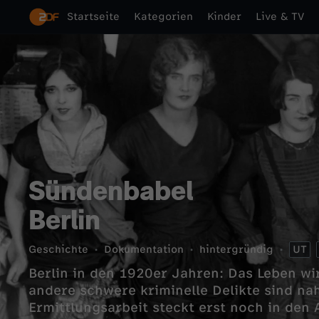
Startseite
Kategorien
Kinder
Live & TV
Sündenbabel
Berlin
Geschichte
Dokumentation
hintergründig
UT
Berlin in den 1920er Jahren: Das Leben wi
andere schwere kriminelle Delikte sind nah
Ermittlungsarbeit steckt erst noch in den