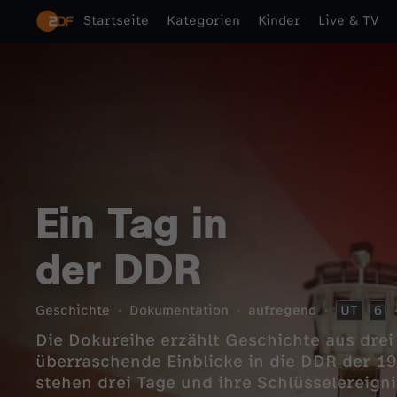
Startseite
Kategorien
Kinder
Live & TV
Ein Tag in
der DDR
Geschichte
Dokumentation
aufregend
UT
6
Die Dokureihe erzählt Geschichte aus drei
überraschende Einblicke in die DDR der 1
stehen drei Tage und ihre Schlüsselereigni