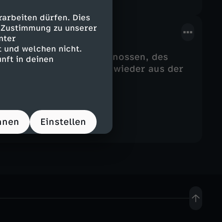
arbeiten dürfen. Dies
e Zustimmung zu unserer
nter
 und welchen nicht.
nes populären Spitzengenossen, des
nft in deinen
 durch Eskapaden immer wieder aus der
hnen
Einstellen