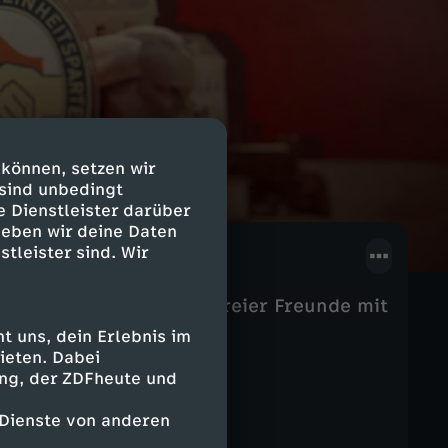
 können, setzen wir
 sind unbedingt
e Dienstleister darüber
geben wir deine Daten
stleister sind. Wir
d gefährlichen Flucht dreier Freunde mit
e.
 uns, dein Erlebnis im
ieten. Dabei
ing, der ZDFheute und
 Dienste von anderen