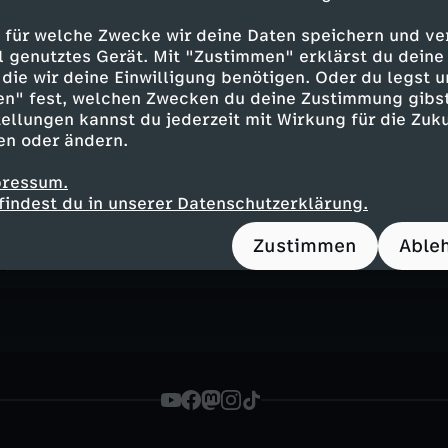
 für welche Zwecke wir deine Daten speichern und ver
ell genutztes Gerät. Mit "Zustimmen" erklärst du dein
Der Politbüro-Skandal
die wir deine Einwilligung benötigen. Oder du legst u
UT
6
45 Min.
25.06.2023
en" fest, welchen Zwecken du deine Zustimmung gibst
Die Dokumentation zeigt die Absetzung ei
ellungen kannst du jederzeit mit Wirkung für die Zuku
Politbüro-Mitglieds Konrad Naumann, der
en oder ändern.
Rolle fiel.
pressum.
findest du in unserer Datenschutzerklärung.
Zustimmen
Able