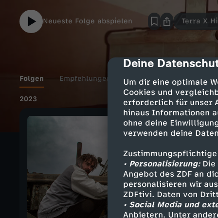
Neueste Folge abspielen
Terra X H
Deine Datenschut
cmp-dialog-des
Folgen
Empfehlungen
Details
Um dir eine optimale W
Cookies und vergleichb
2023
erforderlich für unser
hinaus Informationen a
ohne deine Einwilligung
verwenden deine Daten
Zustimmungspflichtige
• Personalisierung:
Die 
Angebot des ZDF an dic
personalisieren wir au
ZDFtivi. Daten von Dri
• Social Media und ext
Anbietern. Unter ander