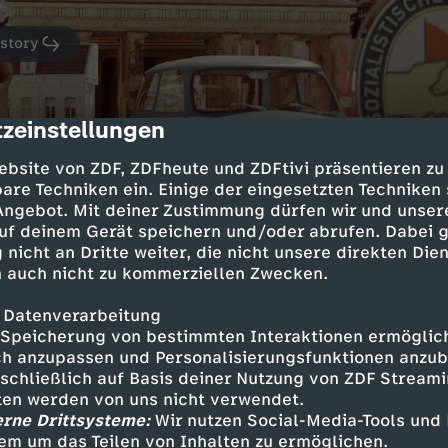
istory
zeinstellungen
cription
ebsite von ZDF, ZDFheute und ZDFtivi präsentieren zu
are Techniken ein. Einige der eingesetzten Techniken
 Angebot. Mit deiner Zustimmung dürfen wir und unser
uf deinem Gerät speichern und/oder abrufen. Dabei 
Die Flucht mit der Raupe
 nicht an Dritte weiter, die nicht unsere direkten Dien
 auch nicht zu kommerziellen Zwecken.
UT
6
44 Min.
04.07.2023
Der Film handelt von der unglaublichen un
 Datenverarbeitung
einer Raupe über die innerdeutsche Grenz
Speicherung von bestimmten Interaktionen ermöglicht
h anzupassen und Personalisierungsfunktionen anzub
sschließlich auf Basis deiner Nutzung von ZDF Stream
tten werden von uns nicht verwendet.
erne Drittsysteme:
Wir nutzen Social-Media-Tools und
em um das Teilen von Inhalten zu ermöglichen.