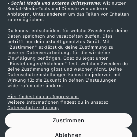
f
h
f
• Social Media und externe Drittsysteme:
Wir nutzen
c
ZDF Unternehmen
Social-Media-Tools und Dienste von anderen
e
Anbietern. Unter anderem um das Teilen von Inhalten
Karriere
w
h
zu ermöglichen.
Presseportal
r
Du kannst entscheiden, für welche Zwecke wir deine
i
i
ZDF goes Schule
Daten speichern und verarbeiten dürfen. Dies
e
betrifft nur dein aktuell genutztes Gerät. Mit
Werbefernsehen
t
"Zustimmen" erklärst du deine Zustimmung zu
c
unserer Datenverarbeitung, für die wir deine
Mainzelmännchen
n
Einwilligung benötigen. Oder du legst unter
z
h
"Einstellungen/Ablehnen" fest, welchen Zwecken du
deine Zustimmung gibst und welchen nicht. Deine
z
Datenschutzeinstellungen kannst du jederzeit mit
t
Wirkung für die Zukunft in deinen Einstellungen
-
widerrufen oder ändern.
e
Hier findest du das Impressum.
D
Partner
Weitere Informationen findest du in unserer
Datenschutzerklärung.
i
Zustimmen
e
Ablehnen