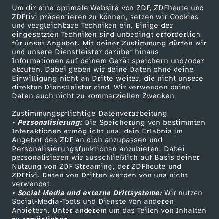
e
a
s
ä
Um dir eine optimale Website von ZDF, ZDFheute und
s
i
ZDFtivi präsentieren zu können, setzen wir Cookies
h
und vergleichbare Techniken ein. Einige der
c
c
p
c
eingesetzten Techniken sind unbedingt erforderlich
u
für unser Angebot. Mit deiner Zustimmung dürfen wir
l
h
h
Mehr ZDF
Service
und unsere Dienstleister darüber hinaus
p
h
Informationen auf deinem Gerät speichern und/oder
n
ZDF-Apps
ZDFmitreden
abrufen. Dabei geben wir deine Daten ohne deine
u
u
r
c
Einwilligung nicht an Dritte weiter, die nicht unsere
e
Smart TV
Kontakt zum ZDF
d
direkten Dienstleister sind. Wir verwenden deine
n
Daten auch nicht zu kommerziellen Zwecken.
n
e
ZDFtext
Tickets
h
M
N
Zustimmungspflichtige Datenverarbeitung
Livestreams
Zuschauerservice
g
g
c
• Personalisierung:
Die Speicherung von bestimmten
e
o
Sendungen A-Z
Hilfe
Interaktionen ermöglicht uns, dein Erlebnis im
a
Angebot des ZDF an dich anzupassen und
e
e
k
TV-Programm
n
Personalisierungsfunktionen anzubieten. Dabei
m
n
personalisieren wir ausschließlich auf Basis deiner
n
Nutzung von ZDF Streaming, der ZDFheute und
r
e
ZDFtivi. Daten von Dritten werden von uns nicht
n
Das ZDF
verwendet.
e
• Social Media und externe Drittsysteme:
Wir nutzen
ZDF Unternehmen
n
Social-Media-Tools und Dienste von anderen
i
Anbietern. Unter anderem um das Teilen von Inhalten
Karriere