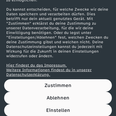
c
zu ermöglichen.
t
Presseportal
Du kannst entscheiden, für welche Zwecke wir deine
h
ZDF goes Schule
e
Daten speichern und verarbeiten dürfen. Dies
betrifft nur dein aktuell genutztes Gerät. Mit
Werbefernsehen
t
"Zustimmen" erklärst du deine Zustimmung zu
:
unserer Datenverarbeitung, für die wir deine
Mainzelmännchen
Einwilligung benötigen. Oder du legst unter
"Einstellungen/Ablehnen" fest, welchen Zwecken du
E
deine Zustimmung gibst und welchen nicht. Deine
Datenschutzeinstellungen kannst du jederzeit mit
i
Wirkung für die Zukunft in deinen Einstellungen
widerrufen oder ändern.
n
Hier findest du das Impressum.
Partner
Weitere Informationen findest du in unserer
Datenschutzerklärung.
h
Zustimmen
i
Ablehnen
m
Nutzungsbedingungen
Datenschutz
Datenschutz-Einstellungen
Impressum
Einstellen