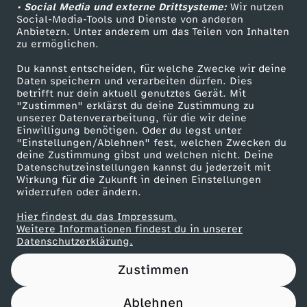
l
a
F
• Social Media und externe Drittsysteme:
Wir nutzen
u
ZDF Unternehmen
Social-Media-Tools und Dienste von anderen
n
e
g
Anbietern. Unter anderem um das Teilen von Inhalten
Karriere
r
i
zu ermöglichen.
e
Presseportal
T
t
Du kannst entscheiden, für welche Zwecke wir deine
a
d
ZDF goes Schule
Daten speichern und verarbeiten dürfen. Dies
m
betrifft nur dein aktuell genutztes Gerät. Mit
ä
.
Werbefernsehen
u
"Zustimmen" erklärst du deine Zustimmung zu
e
unserer Datenverarbeitung, für die wir deine
d
Mainzelmännchen
t
E
Einwilligung benötigen. Oder du legst unter
e
t
"Einstellungen/Ablehnen" fest, welchen Zwecken du
u
deine Zustimmung gibst und welchen nicht. Deine
e
r
Datenschutzeinstellungen kannst du jederzeit mit
n
o
Wirkung für die Zukunft in deinen Einstellungen
n
widerrufen oder ändern.
r
s
M
Hier findest du das Impressum.
k
Partner
.
a
Weitere Informationen findest du in unserer
u
Datenschutzerklärung.
l
g
Zustimmen
r
e
t
Ablehnen