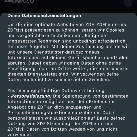
m
s
e
a
U
O
e
t
o
i
L
h
Deine Datenschutzeinstellungen
cmp-dialog-description
u
R
p
m
p
d
Um dir eine optimale Website von ZDF, ZDFheute und
t
i
l
ZDFtivi präsentieren zu können, setzen wir Cookies
s
N
f
m
und vergleichbare Techniken ein. Einige der
e
G
eingesetzten Techniken sind unbedingt erforderlich
t
c
u
c
für unser Angebot. Mit deiner Zustimmung dürfen wir
e
a
r
Mehr ZDF
Service
und unsere Dienstleister darüber hinaus
i
Informationen auf deinem Gerät speichern und/oder
l
h
n
h
ZDF-Apps
ZDFmitreden
r
:
abrufen. Dabei geben wir deine Daten ohne deine
f
r
Einwilligung nicht an Dritte weiter, die nicht unsere
Smart TV
Kontakt zum ZDF
e
t
g
direkten Dienstleister sind. Wir verwenden deine
.
S
Daten auch nicht zu kommerziellen Zwecken.
e
ZDFtext
Tickets
l
r
i
e
Zustimmungspflichtige Datenverarbeitung
Livestreams
Zuschauerservice
V
i
k
• Personalisierung:
Die Speicherung von bestimmten
'
Sendungen A-Z
Hilfe
Interaktionen ermöglicht uns, dein Erlebnis im
!
n
n
i
e
Angebot des ZDF an dich anzupassen und
t
TV-Programm
s
Personalisierungsfunktionen anzubieten. Dabei
e
personalisieren wir ausschließlich auf Basis deiner
e
s
Nutzung von ZDF Streaming, der ZDFheute und
e
G
ZDFtivi. Daten von Dritten werden von uns nicht
i
Das ZDF
verwendet.