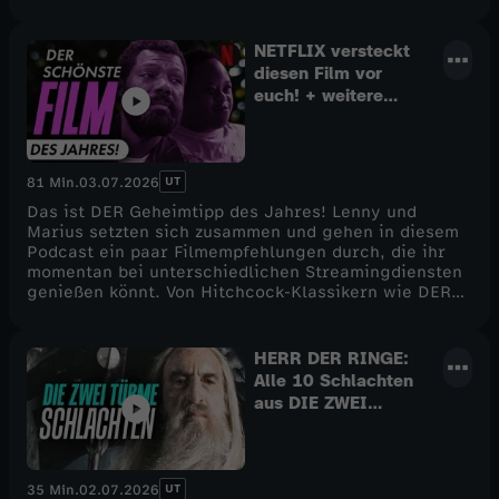
NETFLIX versteckt
diesen Film vor
euch! + weitere
Streaming-Tipps
UT
81 Min.
03.07.2026
Das ist DER Geheimtipp des Jahres! Lenny und
Marius setzten sich zusammen und gehen in diesem
Podcast ein paar Filmempfehlungen durch, die ihr
momentan bei unterschiedlichen Streamingdiensten
genießen könnt. Von Hitchcock-Klassikern wie DER
FREMDE IM ZUG bis zu James Camerons
bombastischem Konzertfilm BILLIE EILISH - HIT ME
HARD AND SOFT: THE TOUR ist alles dabei.
HERR DER RINGE:
Außerdem hat Lenny eine absolute Netflix-Perle
Alle 10 Schlachten
mitgebracht, die bisher so gut wie niemand kennt,
aus DIE ZWEI
und die Potential zum Film des Jahres hat. Welcher
TÜRME erklärt!
Film das ist und wie Lenny den neuen JACKASS:
EINER GEHT NOCH und MINIONS & MONSTERS fand,
erfahrt ihr in unserer neuen Podcastfolge hier auf
UT
35 Min.
02.07.2026
CINEMA STRIKES BACK! Viel Spaß. :)