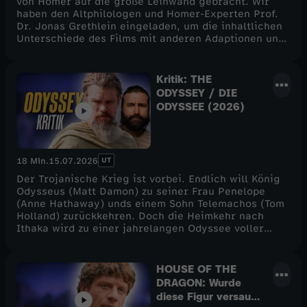
von Homer auf die große Leinwand gebracht. Wir
haben den Altphilologen und Homer-Experten Prof.
Dr. Jonas Grethlein eingeladen, um die inhaltlichen
Unterschiede des Films mit anderen Adaptionen und
der Odyssee zu vergleichen. Viel Spaß!
Kritik: THE
ODYSSEY / DIE
ODYSSEE (2026)
UT
18 Min.
15.07.2026
Der Trojanische Krieg ist vorbei. Endlich will König
Odysseus (Matt Damon) zu seiner Frau Penelope
(Anne Hathaway) unds einem Sohn Telemachos (Tom
Holland) zurückkehren. Doch die Heimkehr nach
Ithaka wird zu einer jahrelangen Odyssee voller
Gefahren, Prüfungen und übernatürlicher
Begegnungen.Mit Homers Odyssee verfilmt
Christopher Nolan (Oppenheimer, The Dark Knight,
HOUSE OF THE
Interstellar) eine der ältesten und einflussreichsten
DRAGON: Wurde
Geschichten der Menschheitsgeschichte. Vor allem
diese Figur versaut?
aber ist die Odyssee ein Urtyp der Heldenreise.