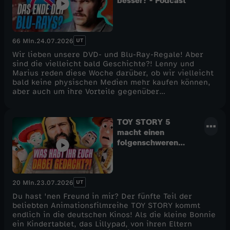
besser? - Podcast
UT
66 Min.
24.07.2026
Wir lieben unsere DVD- und Blu-Ray-Regale! Aber
sind die vielleicht bald Geschichte?! Lenny und
Marius reden diese Woche darüber, ob wir vielleicht
bald keine physischen Medien mehr kaufen können,
aber auch um ihre Vorteile gegenüber
Streamingdiensten. Neben TOY STORY 5 startet auch
die Doku WAS HABEN WIR GELACHT in den deutschen
Kinos. Warum die beiden sie so großartig finden,
TOY STORY 5
erfahrt ihr in dieser neuen Podcastfolge hier auf
macht einen
CINEMA STRIKES BACK! Viel Spaß :)
folgenschweren
Fehler! Kritik
(2026)
UT
20 Min.
23.07.2026
Du hast 'nen Freund in mir? Der fünfte Teil der
beliebten Animationsfilmreihe TOY STORY kommt
endlich in die deutschen Kinos! Als die kleine Bonnie
ein Kindertablet, das Lillypad, von ihren Eltern