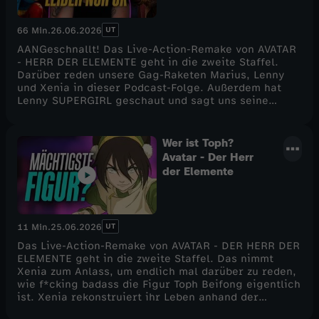
UT
66 Min.
26.06.2026
AANGeschnallt! Das Live-Action-Remake von AVATAR
- HERR DER ELEMENTE geht in die zweite Staffel.
Darüber reden unsere Gag-Raketen Marius, Lenny
und Xenia in dieser Podcast-Folge. Außerdem hat
Lenny SUPERGIRL geschaut und sagt uns seine
Meinung. Ist der Film super gut oder super bad?
Weiterhin haben alle drei zusammen einen Film
geschaut, der in nur einem einzigen Kino in ganz
Wer ist Toph?
Deutschland läuft. Was hat es mit DIE DREI
Avatar - Der Herr
MAUSKETIERE auf sich? All das erfahrt ihr in dieser
der Elemente
neuen Podcastfolge hier auf CINEMA STRIKES BACK!
Viel Spaß. :)
UT
11 Min.
25.06.2026
Das Live-Action-Remake von AVATAR - DER HERR DER
ELEMENTE geht in die zweite Staffel. Das nimmt
Xenia zum Anlass, um endlich mal darüber zu reden,
wie f*cking badass die Figur Toph Beifong eigentlich
ist. Xenia rekonstruiert ihr Leben anhand der
Zeichentrickserien AVATAR - DER HERR DER