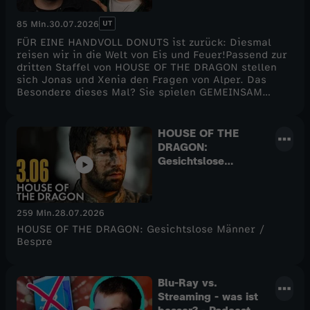
erfahrt ihr im neuen Podcast hier bei CINEMA
STRIKES BACK! Viel Spaß :)
UT
85 Min.
30.07.2026
FÜR EINE HANDVOLL DONUTS ist zurück: Diesmal
reisen wir in die Welt von Eis und Feuer!Passend zur
dritten Staffel von HOUSE OF THE DRAGON stellen
sich Jonas und Xenia den Fragen von Alper. Das
Besondere dieses Mal? Sie spielen GEMEINSAM
gegen das Quiz!Schaffen es die beiden die
Bedrohung aus dem hohen Norden
zurückzuschlagen? Oder werden sie von den
HOUSE OF THE
Anderen, den Weißen Wanderern und dem
DRAGON:
Nachtkönig, vernichtet?Die Fragen drehen sich
Gesichtslose
dabei nicht nur um HOUSE OF THE DRAGON, sondern
Männer /
um die Bücher rund um DAS LIED VON EIS UND
Besprechung &
FEUER, um die Originalserie GAME OF THRONES,
Analyse / Staffel 3
aber auch um A KNIGHT OF THE SEVEN KINGDOMS
259 Min.
28.07.2026
Episode 6
oder FEUER & BLUT.Wer weiß mehr über Westeros,
das Haus Targaryen und die vielen Figuren, die
HOUSE OF THE DRAGON: Gesichtslose Männer /
George R. R. Martin geschaffen hat?Findet es heraus
Bespre
und spielt doch gerne mit bei dieser neuen Ausgabe
von FÜR EINE HANDVOLL DONUTS auf CINEMA
STRIKES BACK!
Blu-Ray vs.
Streaming - was ist