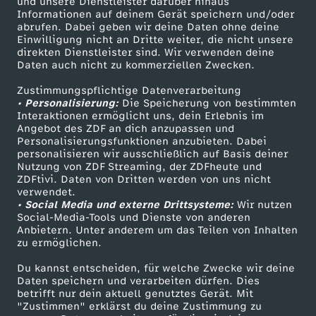
Mehr ZDF
Service
und unsere Dienstleister darüber hinaus
Informationen auf deinem Gerät speichern und/oder
ZDF-Apps
ZDFmitreden
abrufen. Dabei geben wir deine Daten ohne deine
Einwilligung nicht an Dritte weiter, die nicht unsere
Smart TV
Kontakt zum ZDF
direkten Dienstleister sind. Wir verwenden deine
Daten auch nicht zu kommerziellen Zwecken.
ZDFtext
Tickets
Zustimmungspflichtige Datenverarbeitung
Livestreams
Zuschauerservice
• Personalisierung:
Die Speicherung von bestimmten
Sendungen A-Z
Hilfe
Interaktionen ermöglicht uns, dein Erlebnis im
Angebot des ZDF an dich anzupassen und
TV-Programm
Personalisierungsfunktionen anzubieten. Dabei
personalisieren wir ausschließlich auf Basis deiner
Nutzung von ZDF Streaming, der ZDFheute und
ZDFtivi. Daten von Dritten werden von uns nicht
Das ZDF
verwendet.
• Social Media und externe Drittsysteme:
Wir nutzen
ZDF Unternehmen
Social-Media-Tools und Dienste von anderen
Anbietern. Unter anderem um das Teilen von Inhalten
Karriere
zu ermöglichen.
Presseportal
Du kannst entscheiden, für welche Zwecke wir deine
ZDF goes Schule
Daten speichern und verarbeiten dürfen. Dies
betrifft nur dein aktuell genutztes Gerät. Mit
Werbefernsehen
"Zustimmen" erklärst du deine Zustimmung zu