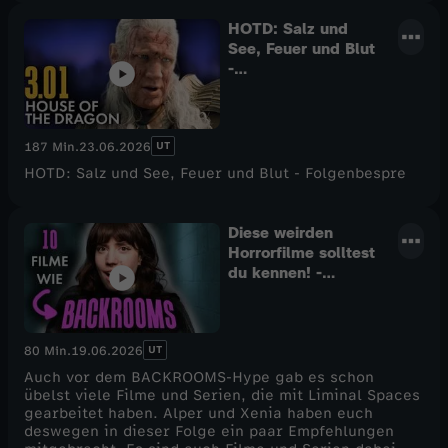
ELEMENTE und DIE LEGENDE VON KORRA und
mehreren Comics. Außerdem erklärt sie, warum Toph
HOTD: Salz und
wahrscheinlich die mächtigste Erdbändigerin
See, Feuer und Blut
überhaupt ist. All das erfahrt ihr hier in diesem
-
neuen Special auf CINEMA STRIKES BACK! Viel Spaß.
Folgenbesprechung
:)
- Staffel 3 Episode
1 HOUSE OF THE
DRAGON
UT
187 Min.
23.06.2026
HOTD: Salz und See, Feuer und Blut - Folgenbespre
Diese weirden
Horrorfilme solltest
du kennen! -
Podcast
UT
80 Min.
19.06.2026
Auch vor dem BACKROOMS-Hype gab es schon
übelst viele Filme und Serien, die mit Liminal Spaces
gearbeitet haben. Alper und Xenia haben euch
deswegen in dieser Folge ein paar Empfehlungen