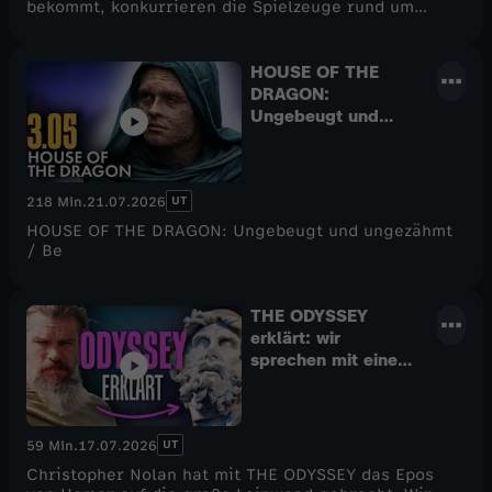
bekommt, konkurrieren die Spielzeuge rund um
Woody und Buzz mit dem neuen technischen
Gerät.Alper hat sich TOY STORY 5 für euch
angesehen und verrät in dieser Kritik, ob Pixars
HOUSE OF THE
Magie immer noch zu spüren ist und wie der Film mit
DRAGON:
dem Thema Sucht und digitale Medien umgeht. Hat
Ungebeugt und
hier Pixar einen Riesenfehler begangen? Schaut rein
ungezähmt /
und erfahrt es hier in unserer neuen Kritik auf
Besprechung &
CINEMA STRIKES BACK! Viel Spaß. :)
Analyse / Staffel 3
Episode 5
UT
218 Min.
21.07.2026
HOUSE OF THE DRAGON: Ungebeugt und ungezähmt
/ Be
THE ODYSSEY
erklärt: wir
sprechen mit einem
Experten!
UT
59 Min.
17.07.2026
Christopher Nolan hat mit THE ODYSSEY das Epos