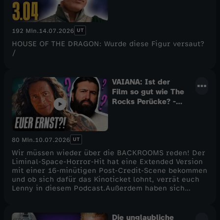
/ Besprechung &
Kann Nolans Interpretation diesem monumentalen
Analyse / Staffel 3
Stoff überhaupt gerecht werden?Alper K. Turfan von
Episode 4
Cinema Strikes Back hat den Film gesichtet und
UT
192 Min.
14.07.2026
verrät, ob Christopher Nolan und seinem Team das
wohl ambitionierteste Projekt seiner Karriere
HOUSE OF THE DRAGON: Wurde diese Figur versaut?
gelungen ist. Wie gut ist THE ODYSSEY wirklich? Was
/
funktioniert, was nicht? Und wie berechtigt ist der
Shitstorm, der den Kinostart des Films begleitet?All
das und mehr erfahrt ihr in dieser ausführlichen
VAIANA: Ist der
Filmkritik hier auf CINEMA STRIKES BACK!
Film so gut wie The
Rocks Perücke? -
Podcast
UT
80 Min.
10.07.2026
Wir müssen wieder über die BACKROOMS reden! Der
Liminal-Space-Horror-Hit hat eine Extended Version
mit einer 16-minütigen Post-Credit-Scene bekommen
und ob sich dafür das Kinoticket lohnt, verrät euch
Lenny in diesem Podcast.Außerdem haben sich
Alper, Marius und Lenny die Live-Action-Verfilmung
von VAIANA angesehen und sprechen darüber, ob der
genauso bekloppt ist wie die Perücke von Dwayne
Die unglaubliche