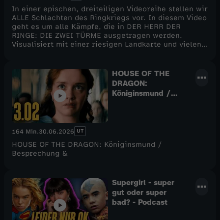
In einer epischen, dreiteiligen Videoreihe stellen wir
ALLE Schlachten des Ringkriegs vor. In diesem Video
geht es um alle Kämpfe, die in DER HERR DER
RINGE: DIE ZWEI TÜRME ausgetragen werden.
Visualisiert mit einer riesigen Landkarte und vielen
Miniaturen erklären wir in allen Details, wo und
wann im Ringkrieg so richtig die Fetzen geflogen
sind. Also schaut rein hier bei CINEMA STRIKES
HOUSE OF THE
BACK! Viel Spaß. :)
DRAGON:
Königinsmund /
Besprechung &
Analyse / Staffel 3
Episode 2
UT
164 Min.
30.06.2026
HOUSE OF THE DRAGON: Königinsmund /
Besprechung &
Supergirl - super
gut oder super
bad? - Podcast