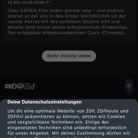
UT
15 Min.
16.06.2026
Über DIESEN Film reden gerade alle – und endlich
startet er bei uns in den Kinos! BACKROOMS ist der
neuste Horror-Hit des beliebten Studios A24 und
bereits jetzt schon deren erfolgreichste Produktion.
Der erfolglose Möbelhausbesitzer Clark (Chiwetel
Ejiofor) entdeckt in seinem Laden ein Portal zu einer
mysteriösen Ansammlung an Räumen, die sich
scheinbar unendlich zu erstrecken scheinen. Was es
mit der Faszination um die BACKROOMS, Liminal
Mehr Inhalte laden
Spaces und den YouTube-Creator Kane Parsons – der
hier auch Regie führt – auf sich hat und wie gut der
virale Horror auf der Leinwand funktioniert, erklärt
euch Lenny in dieser Review hier auf CINEMA
STRIKES BACK(rooms)! Viel Spaß. :)
Deine Datenschutzeinstellungen
cmp-dialog-description
Um dir eine optimale Website von ZDF, ZDFheute und
ZDFtivi präsentieren zu können, setzen wir Cookies
und vergleichbare Techniken ein. Einige der
eingesetzten Techniken sind unbedingt erforderlich
für unser Angebot. Mit deiner Zustimmung dürfen wir