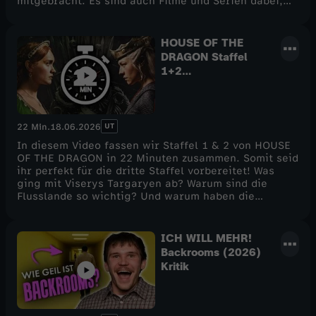
mitgebracht. Es sind auch Filme und Serien dabei,
von denen ihr safe schon mal gehört habt. Welche es
sind, erfahrt ihr in dieser neuen Podcastfolge hier
auf CINEMA STRIKES BACK! Viel Spaß. :)
HOUSE OF THE
DRAGON Staffel
1+2
zusammengefasst
(Recap)
UT
22 Min.
18.06.2026
In diesem Video fassen wir Staffel 1 & 2 von HOUSE
OF THE DRAGON in 22 Minuten zusammen. Somit seid
ihr perfekt für die dritte Staffel vorbereitet! Was
ging mit Viserys Targaryen ab? Warum sind die
Flusslande so wichtig? Und warum haben die
Tagaryens zu viele Aegons? All das erfahrt ihr hier
in diesem neuen Special auf CINEMA STRIKES BACK!
Viel Spaß. :)
ICH WILL MEHR!
Backrooms (2026)
Kritik