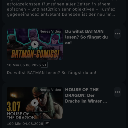
erfolgreichsten Filmreihen aller Zeiten in einem
epischen – und natürlich sehr objektiven – Turnier
gegeneinander antreten! Daneben ist der neu im
Streaming erschienene DIE LEGENDE VON AANG:
DER HERR DER ELEMENTE das große Thema dieser
Woche. Auch mit dabei sind ein paar aktuelle
Du willst BATMAN
Neues Video
Kinostarts und der übliche Wahnsinn hier in dieser
lesen? So fängst du
neuen Podcastfolge auf CINEMA STRIKES BACK! Viel
an!
Spaß :)
UT
18 Min.
06.08.2026
Du willst BATMAN lesen? So fängst du an!
HOUSE OF THE
Neues Video
DRAGON: Der
Drache im Winter /
Besprechung &
Analyse / Staffel 3
Episode 7
UT
199 Min.
04.08.2026