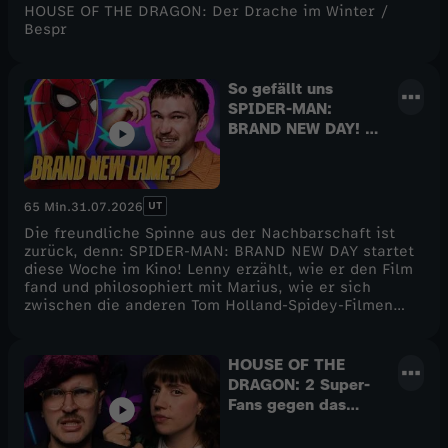
HOUSE OF THE DRAGON: Der Drache im Winter /
Bespr
So gefällt uns
SPIDER-MAN:
BRAND NEW DAY! -
Podcast
UT
65 Min.
31.07.2026
Die freundliche Spinne aus der Nachbarschaft ist
zurück, denn: SPIDER-MAN: BRAND NEW DAY startet
diese Woche im Kino! Lenny erzählt, wie er den Film
fand und philosophiert mit Marius, wie er sich
zwischen die anderen Tom Holland-Spidey-Filmen
und allgemein im MCU einordnet. Außerdem kommen
diese Woche THE INVITE und FORBIDDEN FRUITS in
die deutschen Kinos. Das haben die beiden zum
HOUSE OF THE
Anlass genommen, über ihr Lieblingsobst zu reden -
DRAGON: 2 Super-
und, dem heißen Wetter geschuldet, auch über ihre
Fans gegen das
Lieblingseissorten. Mehr dazu und welche Rolle
Quiz!
Michael Jackson eigentlich bei alledem spielt,