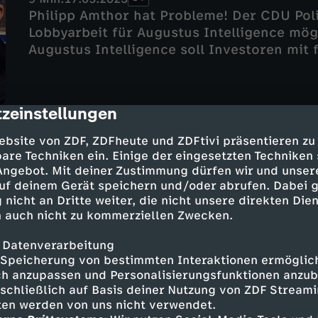
Philipp Amthor hat Probleme! Der CDU Pol
Lobbyarbeit für Augustus Intelligence mög
Augustus Intelligence soll Investoren mit
Davon will Amthor nichts gewusst haben. 
Gericht kommen. Zu den Klägern gehört se
Guttenberg. Augustus Intelligence soll d
zeinstellungen
cription
Kryptowährung und KI zu entwickeln. Darau
Amthor möglicherweise droht und was eine
Von Reichelt bis Gottschalk: Wie je
ebsite von ZDF, ZDFheute und ZDFtivi präsentieren zu
Intelligence zu tun hat - jetzt bei WALULI
are Techniken ein. Einige der eingesetzten Techniken
- WALULIS DAILY
 Angebot. Mit deiner Zustimmung dürfen wir und unser
UT
10 Min.
16.05.2023
uf deinem Gerät speichern und/oder abrufen. Dabei 
Drama um den ESC! Deutschland ist beim E
 nicht an Dritte weiter, die nicht unsere direkten Dien
geworden. Überrascht ist niemand. Die Jah
 auch nicht zu kommerziellen Zwecken.
für die deutschen Beiträge. Dieses Mal sol
 Datenverarbeitung
“Blood & Glitter” den ESC-Fluch brechen. 
Speicherung von bestimmten Interaktionen ermöglicht
und den letzten Platz. Jetzt wird in den M
h anzupassen und Personalisierungsfunktionen anzub
Eurovision Song Contest immer so schlecht
sschließlich auf Basis deiner Nutzung von ZDF Stream
Drama um den ESC. Viele Zuschauer wollen
tten werden von uns nicht verwendet.
anerkennen. Loreen war die Favoritin der J