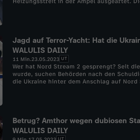
Heizungsstreit in der Ampel ausgeartet. Di
Grund ist Patrick Graichen. Der ehemalige
eine Affäre verwickelt. Graichen war die 
Für die FDP war das Grund genug, das Gese
im Zugzwang, denn der Heizungsstreit dro
ganze Drama um das neue Heizungsgesetz u
Jagd auf Terror-Yacht: Hat die Ukra
jetzt bei WALULIS DAILY
WALULIS DAILY
UT
11 Min.
23.05.2023
Wer hat Nord Stream 2 gesprengt? Seit die
wurde, suchen Behörden nach den Schuldi
die Ukraine hinter dem Anschlag auf Nord 
sollen die Ukrainer für die Sabotage genut
von anderen Nationen gesprengt worden se
Motive für den Anschlag. Neue Hinweise z
Nord Stream 2 gesprengt hat. Wer die Gasp
jetzt bei WALULIS DAILY
Betrug? Amthor wegen dubiosen Star
WALULIS DAILY
UT
9 Min.
17.05.2023