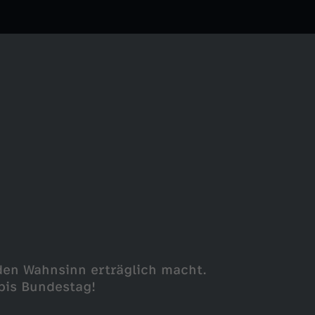
den Wahnsinn erträglich macht.
bis Bundestag!