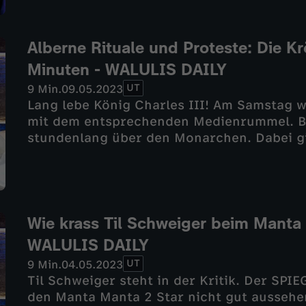
Jahren am Start. Was Julian Zietlow noch 
Kult für seltsame Rituale hat - jetzt bei W
Alberne Rituale und Proteste: Die K
Minuten - WALULIS DAILY
UT
9 Min.
09.05.2023
Lang lebe König Charles III! Am Samstag wu
mit dem entsprechenden Medienrummel. BI
stundenlang über den Monarchen. Dabei g
Krönungsrituale. Es gab auch Proteste geg
englischen Monarchie fordern die Auflös
um die Krönung und welche komischen Öle 
schmiert - jetzt bei WALULIS DAILY
Wie krass Til Schweiger beim Manta 
WALULIS DAILY
UT
9 Min.
04.05.2023
Til Schweiger steht in der Kritik. Der SPIE
den Manta Manta 2 Star nicht gut aussehen