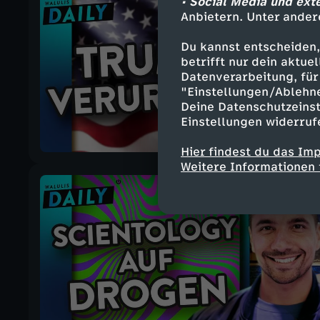
• Social Media und ext
Anbietern. Unter ander
Du kannst entscheiden,
betrifft nur dein aktu
Datenverarbeitung, für 
"Einstellungen/Ablehn
Deine Datenschutzeinst
Einstellungen widerruf
Hier findest du das Im
Weitere Informationen 