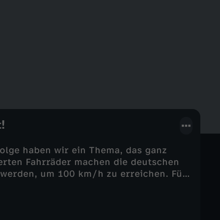
!
 Folge haben wir ein Thema, das ganz
ierten Fahrräder machen die deutschen
 werden, um 100 km/h zu erreichen. Für
erung. Die getunten E-Bikes sind oft zu
Tuner scheinen der Polizei immer einen
ustellen, ob die E Bikes getuned wurden.