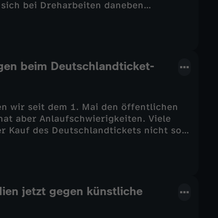
 sich bei Dreharbeiten daneben
nken und aggressiv gewesen sein. Auch
ldet sich jetzt zu Wort. Das
stantin, versucht aber, die Vorwürfe
 Schweigers Ausrastern und wie es für ihn
gen beim Deutschlandticket-
n wir seit dem 1. Mai den öffentlichen
at aber Anlaufschwierigkeiten. Viele
r Kauf des Deutschlandtickets nicht so
hen Bahn werden Tickets nicht richtig
en ähnliche Probleme wie die Deutsche
cher, auf welchen Strecken man das 49
um das Deutschlandticket - jetzt bei
ien jetzt gegen künstliche