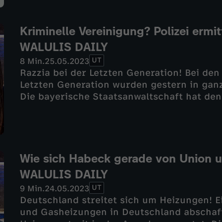
Die lustigsten E Bike Fails und wie die Med
Mal bei WALULIS DAILY
Kriminelle Vereinigung? Polizei ermi
WALULIS DAILY
UT
8 Min.
25.05.2023
Razzia bei der Letzten Generation! Bei den
Letzten Generation wurden gestern in ga
Die bayerische Staatsanwaltschaft hat den
eine kriminelle Vereinigung ist. In siebe
Polizei vor der Tür der Klima-Aktivistinnen
immer wieder durch Protestaktionen aufgef
Ziel einer Protestaktion. Scholz hatte sich
geäußert. Die deutschen Gerichte waren si
Wie sich Habeck gerade von Union u
kriminelle Vereinigung ist. Die Durchsuchu
WALULIS DAILY
Letzten Generation droht und welche Fehler
UT
9 Min.
24.05.2023
WALULIS DAILY
Deutschland streitet sich um Heizungen! E
und Gasheizungen in Deutschland abschaff