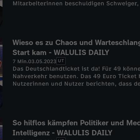
Mitarbeiterinnen beschuldigen Schweiger,
benommen zu haben. Schweiger soll betru
seine ehemalige Kollegin Nora Tschirner me
Produktionsstudio von Manta Manta 2, Con
herunterzuspielen. Die ganze Story zu Til
weitergeht - jetzt bei WALULIS DAILY
Wieso es zu Chaos und Warteschlan
Start kam - WALULIS DAILY
UT
7 Min.
03.05.2023
Das Deutschlandticket ist da! Für 49 könne
Nahverkehr benutzen. Das 49 Euro Ticket h
Nutzerinnen und Nutzer berichten, dass de
funktioniert wie er sollte. Bei der Deutsc
abgerechnet. Auch regionale Anbieter hab
Bahn. Es ist außerdem noch nicht ganz si
Ticket nutzen darf. Das ganze Chaos rund 
WALULIS DAILY
So hilflos kämpfen Politiker und Med
Intelligenz - WALULIS DAILY