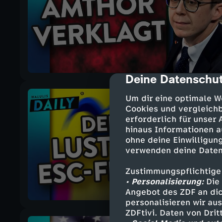
Deine Datenschut
cmp-dialog-des
Um dir eine optimale W
Cookies und vergleichb
erforderlich für unser
hinaus Informationen a
ohne deine Einwilligung
verwenden deine Daten
Zustimmungspflichtige
• Personalisierung:
Die 
Angebot des ZDF an dic
personalisieren wir au
ZDFtivi. Daten von Dri