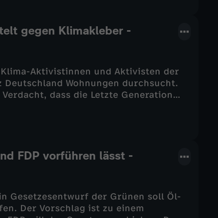
ien darüber berichten - jetzt ein letztes
ttelt gegen Klimakleber -
 Klima-Aktivistinnen und Aktivisten der
nz Deutschland Wohnungen durchsucht.
 Verdacht, dass die Letzte Generation
n Bundesländern stand deswegen die
 und Aktivisten. Die Letzte Generation ist
allen. Selbst Kanzler Olaf Scholz war
 zuvor abfällig über die Organisation
ch uneinig, ob die Letzte Generation eine
nd FDP vorführen lässt -
ngen sollen Klarheit schaffen. Was der
 die Polizei gemacht hat - jetzt bei
in Gesetzesentwurf der Grünen soll Öl-
en. Der Vorschlag ist zu einem