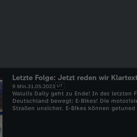
Letzte Folge: Jetzt reden wir Klartext
UT
9 Min.
31.05.2023
Walulis Daily geht zu Ende! In der letzten
Deutschland bewegt: E-Bikes! Die motoris
Straßen unsicher. E-Bikes können getuned
die Fahrradpolizei ist das eine Herausford
schnell für die Fahrradpolizei. Die E Bike 
Schritt voraus zu sein. Es ist schwer festz