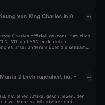
so in Thailand treibt und was der Bashar
ALULIS DAILY
rönung von King Charles in 8
rde Charles offiziell gekrönt. Natürlich
LD, RTL und ARD berichteten
ing es unter anderem über die seltsamen
en King Charles. Die Gegner der
ung des Königshauses. Das ganze Drama
sich König Charles auf den Kopf
Manta 2 Dreh randaliert hat -
GEL hat einen Artikel geschrieben, der
 lässt. Mehrere Mitarbeiter und