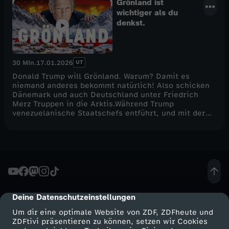
Grönland ist
wichtiger als du
denkst.
UT
30 Min.
17.01.2026
Donald Trump will Grönland. Warum? Damit es
niemand anderes bekommt natürlich! Also schicken
Dänemark und auch Deutschland unter Friedrich
Merz Truppen in die Arktis.Während Trump
venezuelanische Staatschefs entführt, und mit der
Annektion Grönlands droht, steigt das Stresslevel
der NATO. Vor wem muss Grönland denn eigentlich
geschützt werden? Vor Russland oder China, oder
haben die Amerikaner immernoch nicht genug ICE?
Wir müssen dringen über Grönland reden, weil es
der wichtigste geostrategische Schauplatz der
Zukunft sein wird, und sich dort nebenbei die
Zukunft Europas entscheiden könnte.Achso - und was
halten eigentlich die Grönländer von diesem
Deine Datenschutzeinstellungen
cmp-dialog-description
arktischen Säbelrasseln? All das schauen wir uns
Um dir eine optimale Website von ZDF, ZDFheute und
mal in diesem Video genau an!Vielen Dank fürs
ZDFtivi präsentieren zu können, setzen wir Cookies
Reinschalten und bis zum nächsten Mal!