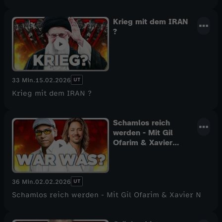
Krieg mit dem IRAN
?
UT
33 Min.
15.02.2026
Krieg mit dem IRAN ?
Schamlos reich
werden - Mit Gil
Ofarim & Xavier
Naidoo!
UT
36 Min.
02.02.2026
Schamlos reich werden - Mit Gil Ofarim & Xavier N