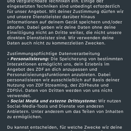
und vergleichbare Techniken ein. Einige der
eingesetzten Techniken sind unbedingt erforderlich
für unser Angebot. Mit deiner Zustimmung dürfen wir
Mehr ZDF
Service
und unsere Dienstleister darüber hinaus
Informationen auf deinem Gerät speichern und/oder
ZDF-Apps
ZDFmitreden
abrufen. Dabei geben wir deine Daten ohne deine
Einwilligung nicht an Dritte weiter, die nicht unsere
Smart TV
Kontakt zum ZDF
direkten Dienstleister sind. Wir verwenden deine
Daten auch nicht zu kommerziellen Zwecken.
ZDFtext
Tickets
Zustimmungspflichtige Datenverarbeitung
Livestreams
Zuschauerservice
• Personalisierung:
Die Speicherung von bestimmten
Sendungen A-Z
Hilfe
Interaktionen ermöglicht uns, dein Erlebnis im
Angebot des ZDF an dich anzupassen und
TV-Programm
Personalisierungsfunktionen anzubieten. Dabei
personalisieren wir ausschließlich auf Basis deiner
Nutzung von ZDF Streaming, der ZDFheute und
ZDFtivi. Daten von Dritten werden von uns nicht
Das ZDF
verwendet.
• Social Media und externe Drittsysteme:
Wir nutzen
ZDF Unternehmen
Social-Media-Tools und Dienste von anderen
Anbietern. Unter anderem um das Teilen von Inhalten
Karriere
zu ermöglichen.
Presseportal
Du kannst entscheiden, für welche Zwecke wir deine
ZDF goes Schule