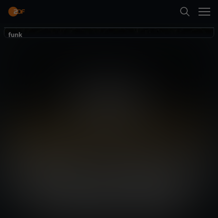
Zurück
funk
funk
Der Dunkle
Parabelritter
Gesellschaft
Kommentar
gesellschaftskritisch
Neueste Folge abspielen
Mehr