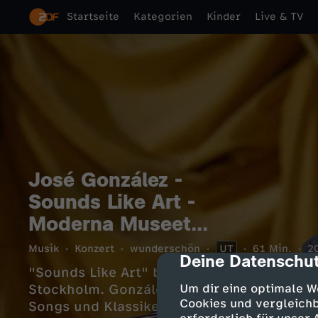
Startseite
Kategorien
Kinder
Live & TV
José González -
Sounds Like Art -
Moderna Museet
Stockholm
Musik
Konzert
wunderschön
UT
61 Min.
2
Deine Datenschut
cmp-dialog-des
"Sounds Like Art" begleitet José González
Stockholm. González spielt eine Mischung
Um dir eine optimale W
Cookies und vergleichb
Songs und Klassikern inmitten beeindruck