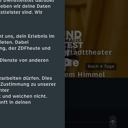
e Dienstleister darüber
geben wir deine Daten
stleister sind. Wir
 uns, dein Erlebnis im
ieten. Dabei
Louis van Beethoven
ing, der ZDFheute und
Sound of Germany
Mozart-Requiem, Stadttheater
P
Wiener Neustadt
 Dienste von anderen
o
P
Noch 4
Klassik unter freiem Himmel
a
arbeiten dürfen. Dies
p
r
Q
e Zustimmung zu unserer
s
nter
A
o
u
 und welchen nicht.
p
nft in deinen
r
t
e
e
o
e
e