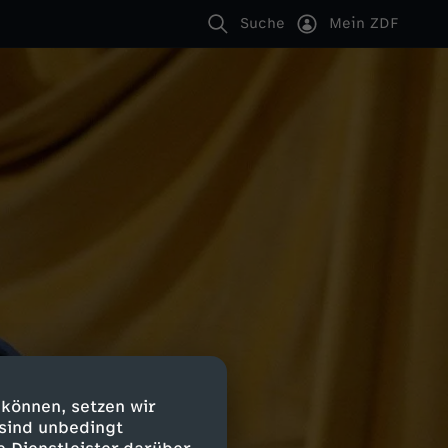
Suche
Mein ZDF
 können, setzen wir
 sind unbedingt