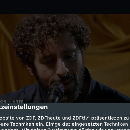
026
ARTE
zeinstellungen
cription
 in das Moderna Museet in
 aus reflektierenden neuen
ebsite von ZDF, ZDFheute und ZDFtivi präsentieren zu
are Techniken ein. Einige der eingesetzten Techniken
ender Werke von Carsten Höller,