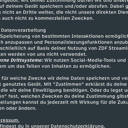
 Angebot. Mit deiner Zustimmung dürfen wir und unser
lez spricht über die Wurzeln
uf deinem Gerät speichern und/oder abrufen. Dabei 
ne Hoffnungen für unsere
 nicht an Dritte weiter, die nicht unsere direkten Dien
 auch nicht zu kommerziellen Zwecken.
 Datenverarbeitung
Speicherung von bestimmten Interaktionen ermöglicht
Knapp Daneben - Musik & Talk
h anzupassen und Personalisierungsfunktionen anzub
ARD Klassik
Mehr als Musik - Die Kraft der
sschließlich auf Basis deiner Nutzung von ZDF Stream
mit Heiner Knapp
M
tten werden von uns nicht verwendet.
Chöre
erne Drittsysteme:
Wir nutzen Social-Media-Tools und
Galaxymphony
e
em um das Teilen von Inhalten zu ermöglichen.
37 Grad Leben - die Einzeldokus
Stein für Stein gegen das Vergessen
 für welche Zwecke wir deine Daten speichern und ver
t
G
A
ell genutztes Gerät. Mit "Zustimmen" erklärst du dein
die wir deine Einwilligung benötigen. Oder du legst u
r
e
en" fest, welchen Zwecken du deine Zustimmung gibst
t
ellungen kannst du jederzeit mit Wirkung für die Zuku
o
m
en oder ändern.
o
p
e
pressum.
m
findest du in unserer Datenschutzerklärung.