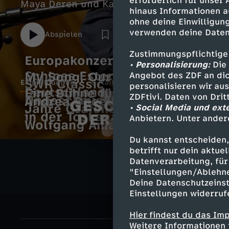
erforderlich für unser
Maya Deren und Karol Radziszewski. Gonzá
hinaus Informationen a
seiner Familie im politischen Exil und sei
ohne deine Einwilligung
gemeinsame Zukunft.
verwenden deine Daten
Abspielen
Zustimmungspflichtige
Europakonzert 2026 aus
• Personalisierung:
Die 
Schloss Esterházy
My Song, Our History –
Angebot des ZDF an dic
SWR Classic
Empfehlungen
Details
personalisieren wir au
Deutschland, deine Lieder
Eine Bühne für Weltstars - 20
ZDFtivi. Daten von Dri
Ungeschminkt
Andrea Bocelli: Sommernacht
Jahre Grafenegg
• Social Media und ext
E
in der Toskana
Anbietern. Unter ander
Wolfgang Amadeus Mozart
m
Du kannst entscheiden,
G
betrifft nur dein aktu
p
Datenverarbeitung, für 
"Einstellungen/Ablehn
e
Deine Datenschutzeinst
f
Einstellungen widerruf
s
e
Hier findest du das Im
c
Weitere Informationen 