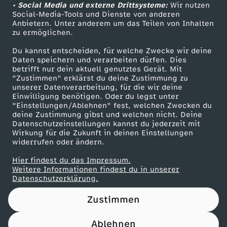
e
t
r
• Social Media und externe Drittsysteme:
Wir nutzen
ZDF Unternehmen
h
Social-Media-Tools und Dienste von anderen
h
c
n
e
Anbietern. Unter anderem um das Teilen von Inhalten
Karriere
zu ermöglichen.
i
l
h
Presseportal
t
r
Du kannst entscheiden, für welche Zwecke wir deine
ZDF goes Schule
l
Daten speichern und verarbeiten dürfen. Dies
a
l
betrifft nur dein aktuell genutztes Gerät. Mit
v
Werbefernsehen
"Zustimmen" erklärst du deine Zustimmung zu
o
unserer Datenverarbeitung, für die wir deine
n
a
Mainzelmännchen
i
Einwilligung benötigen. Oder du legst unter
"Einstellungen/Ablehnen" fest, welchen Zwecken du
s
d
n
deine Zustimmung gibst und welchen nicht. Deine
e
Datenschutzeinstellungen kannst du jederzeit mit
o
Wirkung für die Zukunft in deinen Einstellungen
d
d
widerrufen oder ändern.
w
p
Hier findest du das Impressum.
i
Partner
s
Weitere Informationen findest du in unserer
Datenschutzerklärung.
h
s
Zustimmen
i
k
Ablehnen