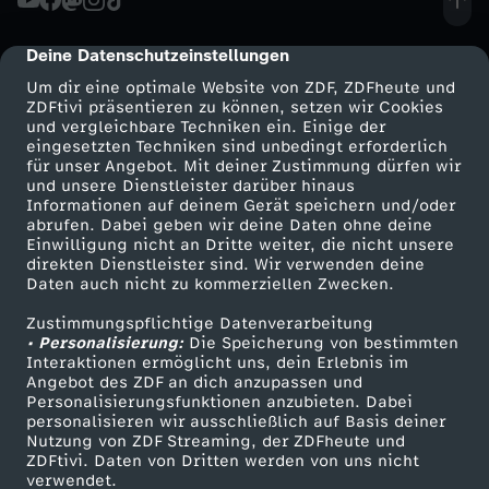
e
A
l
u
u
e
e
u
u
t
h
-
b
n
i
r
L
e
l
t
h
Deine Datenschutzeinstellungen
cmp-dialog-description
i
n
l
e
e
S
r
d
t
Um dir eine optimale Website von ZDF, ZDFheute und
n
T
n
s
e
l
ZDFtivi präsentieren zu können, setzen wir Cookies
m
,
s
x
u
o
und vergleichbare Techniken ein. Einige der
i
p
i
s
U
eingesetzten Techniken sind unbedingt erforderlich
i
:
i
u
P
.
für unser Angebot. Mit deiner Zustimmung dürfen wir
t
t
m
t
u
Mehr ZDF
Service
und unsere Dienstleister darüber hinaus
X
t
N
Informationen auf deinem Gerät speichern und/oder
m
D
n
n
a
.
ZDF-Apps
ZDFmitreden
!
e
m
abrufen. Dabei geben wir deine Daten ohne deine
i
n
Einwilligung nicht an Dritte weiter, die nicht unsere
u
G
Smart TV
Kontakt zum ZDF
Z
e
D
g
direkten Dienstleister sind. Wir verwenden deine
r
.
l
e
Daten auch nicht zu kommerziellen Zwecken.
l
k
ZDFtext
Tickets
n
D
u
e
e
l
?
Zustimmungspflichtige Datenverarbeitung
Livestreams
Zuschauerservice
i
r
l
t
• Personalisierung:
Die Speicherung von bestimmten
d
Sendungen A-Z
Hilfe
Interaktionen ermöglicht uns, dein Erlebnis im
F
t
u
n
a
v
i
Angebot des ZDF an dich anzupassen und
n
e
TV-Programm
Personalisierungsfunktionen anzubieten. Dabei
e
s
t
personalisieren wir ausschließlich auf Basis deiner
m
e
n
Nutzung von ZDF Streaming, der ZDFheute und
e
P
ZDFtivi. Daten von Dritten werden von uns nicht
c
s
Das ZDF
verwendet.