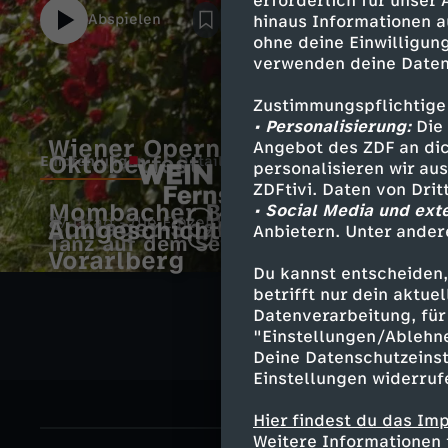
erforderlich für unser
Abspielen
hinaus Informationen a
ohne deine Einwilligung
verwenden deine Daten
Zustimmungspflichtige
• Personalisierung:
Die 
Wiener Opernball
Angebot des ZDF an dic
Oktoberfest
Empfehlungen
Details
personalisieren wir au
ZDFtivi. Daten von Dri
Mombacher Bohnebeitel
W
• Social Media und ext
E
37 Grad - die Einzeldokus
Schlager-Spaß mit Andy Borg
Almgeschichten aus
Anbietern. Unter ander
Tanz auf dem Seil
Vorarlberg
e
m
Z
Du kannst entscheiden,
betrifft nur dein aktu
i
p
Neues Video
Datenverarbeitung, für 
D
"Einstellungen/Ablehn
n
Deine Datenschutzeinst
f
F
Einstellungen widerruf
a
e
-
Hier findest du das Im
Weitere Informationen 