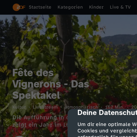
Startseite
Kategorien
Kinder
Live & TV
Fête des
Vignerons - Das
Spektakel
Kultur
Livestream
atmosphärisch
162 Min.
20
Deine Datenschut
cmp-dialog-des
Die Aufführung in der riesigen Arena auf
zeigt ein Jahr im Leben eines Weinbergs.
Um dir eine optimale W
Cookies und vergleichb