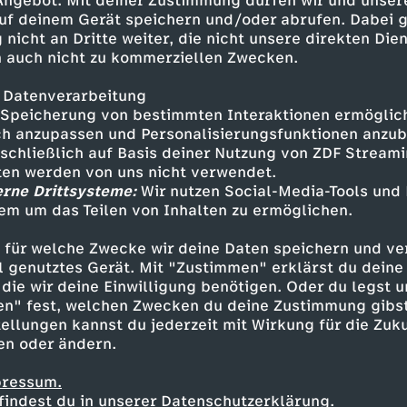
 Angebot. Mit deiner Zustimmung dürfen wir und unser
uf deinem Gerät speichern und/oder abrufen. Dabei 
 nicht an Dritte weiter, die nicht unsere direkten Dien
 auch nicht zu kommerziellen Zwecken.
 Datenverarbeitung
Eine Bühne für Weltstars - 20
Speicherung von bestimmten Interaktionen ermöglicht
Jahre Grafenegg
h anzupassen und Personalisierungsfunktionen anzub
Klassik unter freiem Himmel
sschließlich auf Basis deiner Nutzung von ZDF Stream
Bayern feiern
Venetien: Schlossidylle,
tten werden von uns nicht verwendet.
Die Närrische Weinprobe
Schwaben weissblau, hurra
Weingenuss, Klosterkultur
erne Drittsysteme:
Wir nutzen Social-Media-Tools und
und helau
em um das Teilen von Inhalten zu ermöglichen.
SWR Kultur Musikmatinee
 für welche Zwecke wir deine Daten speichern und ver
D
ell genutztes Gerät. Mit "Zustimmen" erklärst du dein
die wir deine Einwilligung benötigen. Oder du legst u
en" fest, welchen Zwecken du deine Zustimmung gibst
e
ellungen kannst du jederzeit mit Wirkung für die Zuku
en oder ändern.
r
pressum.
P
findest du in unserer Datenschutzerklärung.