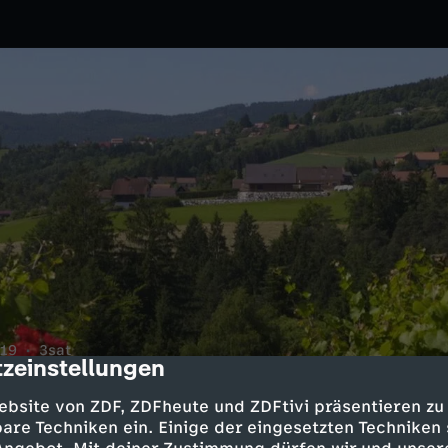
19
3sat
zeinstellungen
cription
 dem Place du Marché von Vevey
ebsite von ZDF, ZDFheute und ZDFtivi präsentieren zu
are Techniken ein. Einige der eingesetzten Techniken