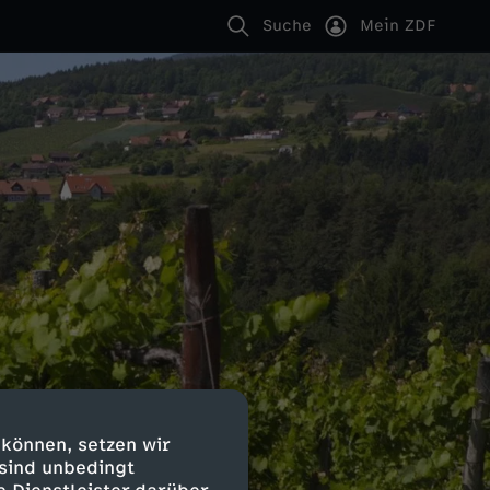
Suche
Mein ZDF
 können, setzen wir
 sind unbedingt