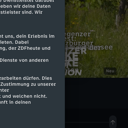
e Dienstleister darüber
geben wir deine Daten
stleister sind. Wir
Eröffnung der Bregenzer
 uns, dein Erlebnis im
Das Leben - ein Fest:
Festspiele 2026
Eröffnung der Salzburger
ieten. Dabei
Barockschlösser am Bodensee
Verdis "La traviata" auf der
ing, der ZDFheute und
Festspiele 2026
Seebühne Bregenz
Schönbrunner
 Dienste von anderen
Frühlingsgeschichten
D
Neu
S
arbeiten dürfen. Dies
i
L
e Zustimmung zu unserer
t
nter
 und welchen nicht.
e
e
a
nft in deinen
S
b
r
c
e